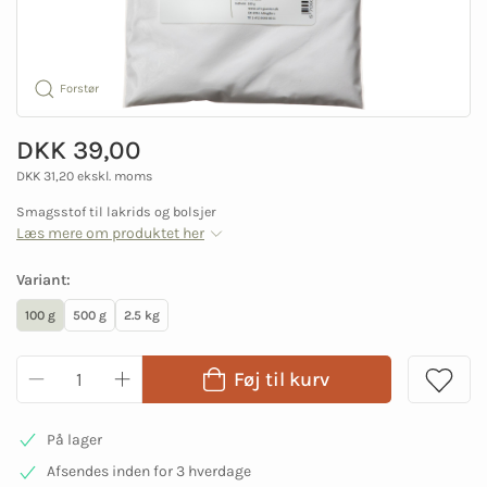
Forstør
DKK 39,00
DKK 31,20 ekskl. moms
Smagsstof til lakrids og bolsjer
Læs mere om produktet her
Variant:
100 g
500 g
2.5 kg
Føj til kurv
På lager
Afsendes inden for 3 hverdage