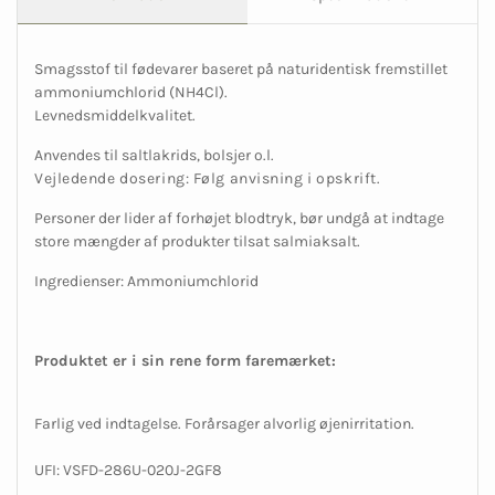
Smagsstof til fødevarer baseret på naturidentisk fremstillet
ammoniumchlorid (NH4Cl).
Levnedsmiddelkvalitet.
Anvendes til saltlakrids, bolsjer o.l.
Vejledende dosering: Følg anvisning i opskrift.
Personer der lider af forhøjet blodtryk, bør undgå at indtage
store mængder af produkter tilsat salmiaksalt.
Ingredienser: Ammoniumchlorid
Produktet er i sin rene form faremærket:
Farlig ved indtagelse. Forårsager alvorlig øjenirritation.
UFI: VSFD-286U-020J-2GF8