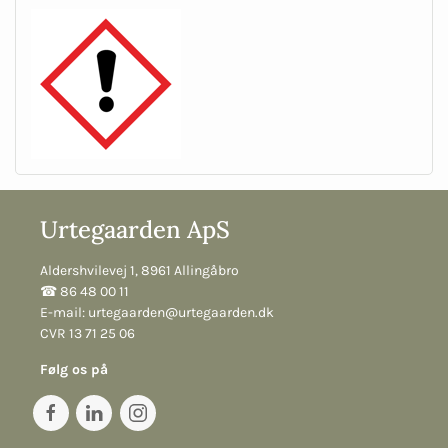
Urtegaarden ApS
Aldershvilevej 1, 8961 Allingåbro
☎︎ 86 48 00 11
E-mail:
urtegaarden@urtegaarden.dk
CVR 13 71 25 06
Følg os på