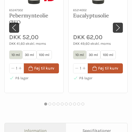
65247302
65214002
Pebermynteolie
Eucalyptusolie
ØKO
DKK 52,00
DKK 62,00
DKK 41,60 ekskl. moms
DKK 49,60 ekskl. moms
10 ml
30 ml
100 ml
10 ml
30 ml
100 ml
Føj til kurv
Føj til kurv
På lager
På lager
Information
Specifikationer