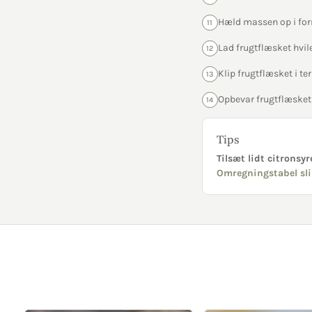
Hæld massen op i fo
11
Lad frugtflæsket hvil
12
Klip frugtflæsket i te
13
Opbevar frugtflæsket
14
Tips
Tilsæt lidt citronsyr
Omregningstabel sli