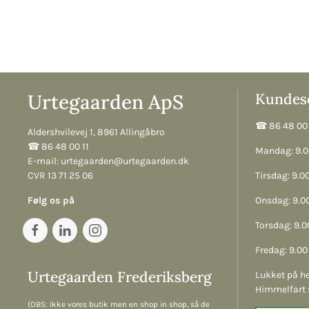
Urtegaarden ApS
Kundese
☎︎ 86 48 00 
Aldershvilevej 1, 8961 Allingåbro
☎︎ 86 48 00 11
Mandag: 9.00
E-mail:
urtegaarden@urtegaarden.dk
CVR 13 71 25 06
Tirsdag: 9.00
Følg os på
Onsdag: 9.00
Torsdag: 9.00
Fredag: 9.00 
Urtegaarden Frederiksberg
Lukket på he
Himmelfart 
(OBS: Ikke vores butik men en shop in shop, så de