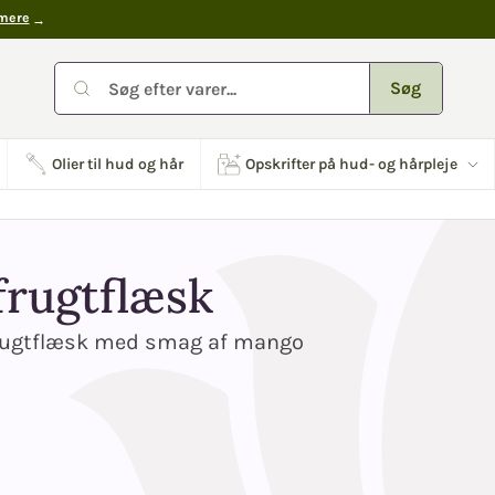
mere
Søg
Olier til hud og hår
Opskrifter på hud- og hårpleje
rugtflæsk
rugtflæsk med smag af mango