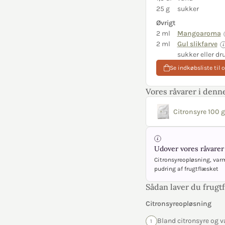
25 g
sukker
Øvrigt
2 ml
Mangoaroma
2 ml
Gul slikfarve
sukker eller dr
Se indkøbsliste til 
Vores råvarer i denne
Citronsyre 100 g
Udover vores råvarer 
Citronsyreopløsning, varm
pudring af frugtflæsket
Sådan laver du frugt
Citronsyreopløsning
Bland citronsyre og va
1