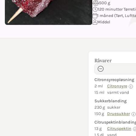
500 g
120 minutter Tørret
1 måned (Tørt, Luftt
Middel
Råvarer
Citronsyreopløsning
2 ml
Citronsyre
15 ml
varmt vand
Sukkerblanding
230 g
sukker
150 g
Druesukker
Citruspektinblandin
13 g
Citruspektin
1,5 dl
vand