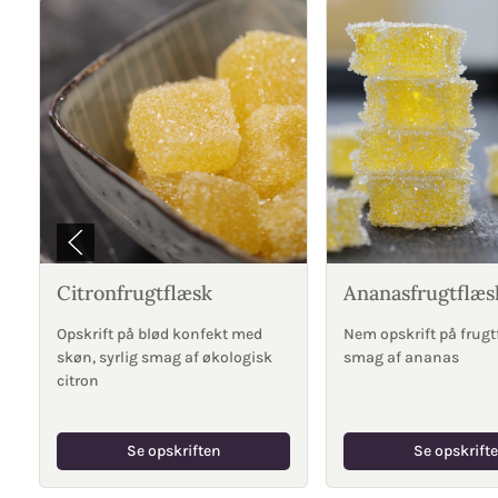
Citronfrugtflæsk
Ananasfrugtflæs
Opskrift på blød konfekt med
Nem opskrift på frug
skøn, syrlig smag af økologisk
smag af ananas
citron
Se opskriften
Se opskrift