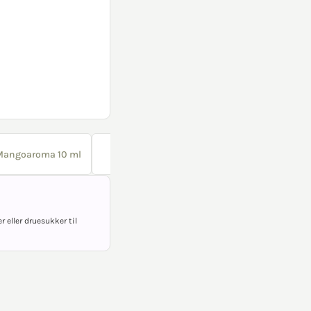
Mangoaroma 10 ml
Gul slikfarve 10 ml
 eller druesukker til