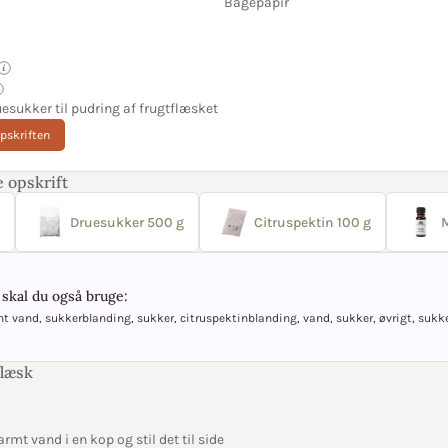
Bagepapir
uesukker til pudring af frugtflæsket
opskriften
 opskrift
Druesukker 500 g
Citruspektin 100 g
skal du også bruge:
t vand, sukkerblanding, sukker, citruspektinblanding, vand, sukker, øvrigt, sukker
flæsk
rmt vand i en kop og stil det til side