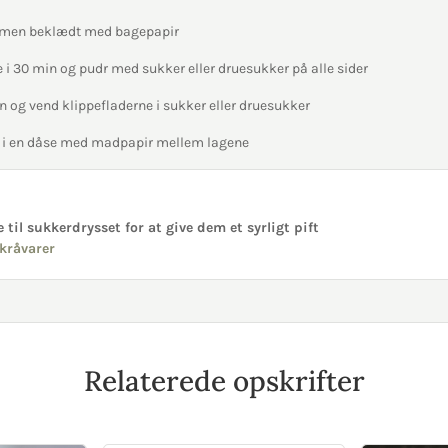
rmen beklædt med bagepapir
e i 30 min og pudr med sukker eller druesukker på alle sider
rn og vend klippefladerne i sukker eller druesukker
 i en dåse med madpapir mellem lagene
e til sukkerdrysset for at give dem et syrligt pift
kråvarer
Relaterede opskrifter