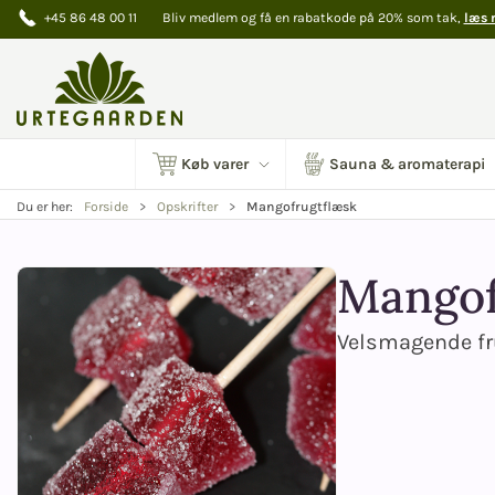
+45 86 48 00 11
Bliv medlem og få en rabatkode på 20% som tak,
læs 
Køb varer
Sauna & aromaterapi
Mangofrugtflæsk
Du er her:
Forside
Opskrifter
Mangof
Velsmagende f