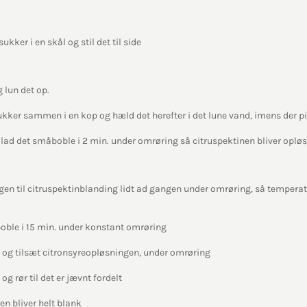
kker i en skål og stil det til side
 lun det op.
ukker sammen i en kop og hæld det herefter i det lune vand, imens der p
 lad det småboble i 2 min. under omrøring så citruspektinen bliver opløs
en til citruspektinblanding lidt ad gangen under omrøring, så temperatu
ble i 15 min. under konstant omrøring
 og tilsæt citronsyreopløsningen, under omrøring
og rør til det er jævnt fordelt
en bliver helt blank