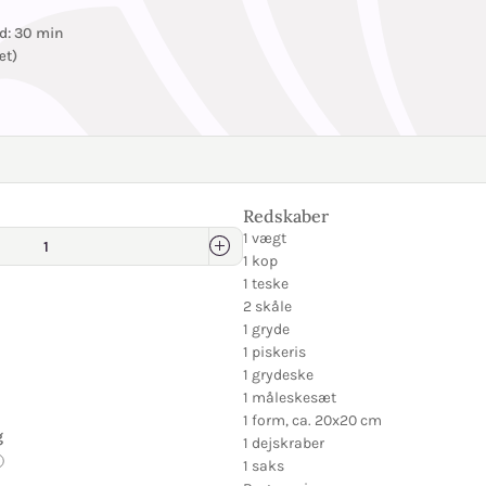
id: 30 min
æt)
Redskaber
1 vægt
1 kop
1 teske
2 skåle
1 gryde
1 piskeris
1 grydeske
1 måleskesæt
1 form, ca. 20x20 cm
g
1 dejskraber
1 saks