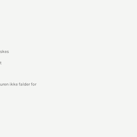
iskes
t
ren ikke falder for