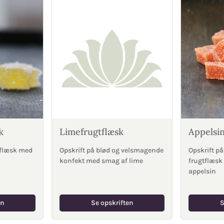
k
Limefrugtflæsk
Appelsin
tflæsk med
Opskrift på blød og velsmagende
Opskrift på
konfekt med smag af lime
frugtflæsk
appelsin
en
Se opskriften
S