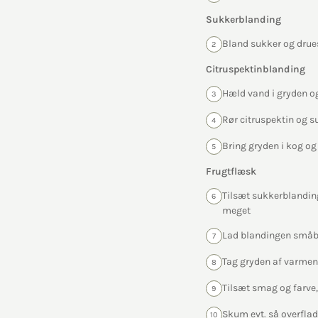
Sukkerblanding
Bland sukker og druesu
2
Citruspektinblanding
Hæld vand i gryden og
3
Rør citruspektin og s
4
Bring gryden i kog og
5
Frugtflæsk
Tilsæt sukkerblanding
6
meget
Lad blandingen småbo
7
Tag gryden af varmen
8
Tilsæt smag og farve, 
9
Skum evt. så overflad
10