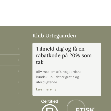
Klub Urtegaarden
Tilmeld dig og få en
›
rabatkode på 20% som
›
tak
›
Bliv medlem af Urtegaardens
kundeklub – det er gratis og
›
uforpligtende.
Læs mere
›
›