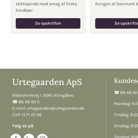
slikkepinde med smag af friske
Kongen af Danmark b
hindbær
Se opskriften
Se opskrift
Urtegaarden ApS
Kundese
☎︎ 86 48 00 
Aldershvilevej 1, 8961 Allingåbro
☎︎ 86 48 00 11
Mandag: 9.00
E-mail:
urtegaarden@urtegaarden.dk
CVR 13 71 25 06
Tirsdag: 9.00
Følg os på
Onsdag: 9.00
Torsdag: 9.00