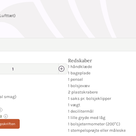
Lufttæt)
Redskaber
1 håndklæde
1 bageplade
1 pensel
1 bolsjevæv
2 plastskrabere
al smag)
1 saks pr. bolsjeklipper
1 vægt
1 decilitermål
a
1 lille gryde med låg
1 bolsjetermometer (200°C)
opskriften
1 stempelsprøjte eller måleske