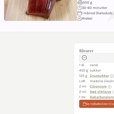
550 g
30-60 minutter
1 måned (Køleskab, 
Middel
Råvarer
1 dl
vand
450 g
sukker
125 g
Druesukker
Lidt
madolie (neutr
2 ml
Citronsyre
2 ml
Rød slikfarve
1 ml
Rabarberarom
Se indkøbsliste til 