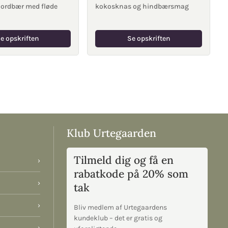
jordbær med fløde
kokosknas og hindbærsmag
e opskriften
Se opskriften
Klub Urtegaarden
Tilmeld dig og få en
›
rabatkode på 20% som
›
tak
›
Bliv medlem af Urtegaardens
kundeklub – det er gratis og
›