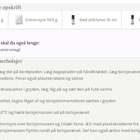
 opskrift
 g
Citronsyre 100 g
Rød slikfarve 10 ml
skal du også bruge:
eutral smag)
berbolsjer
æg det på bordpladen. Læg bagepladen på håndklædet. Læg bolsjevæve
madolie. Pensl også plastskrabere og sakse
 druesukker i gryden, læg låg på og sæt den på fuld varme
meltet, tages låget af og bolsjetermometeret sættes i gryden
 162°C og hæld bolsjemassen ud på bolsjevævet
tronsyre over bolsjemassen og tilsæt farve. Ælt med plastskraberne fra si
bolsjemassen flyttes rundt på bolsjevævet. Der kan også æltes med bol