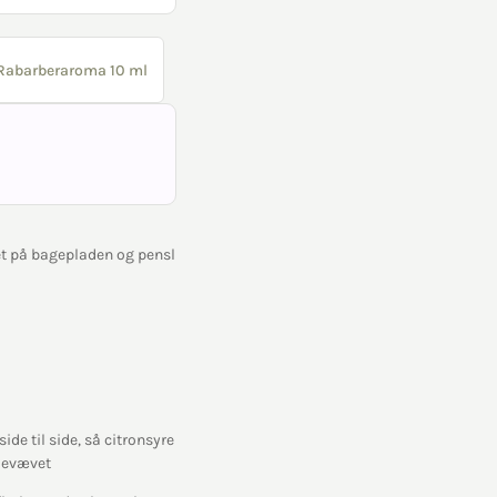
Rabarberaroma 10 ml
t på bagepladen og pensl
de til side, så citronsyre
sjevævet