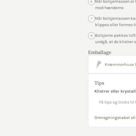
Når bolsjemassen er li
6
med hænderne
Når bolsjemassen kan 
7
klippes eller formes t
Bolsjerne pakkes luftt
8
undgå, at de klistre
Emballage
Kræmmerhuse 1
Tips
Klistrer eller krystal
Få tips og tricks ti
Omregningstabel sli