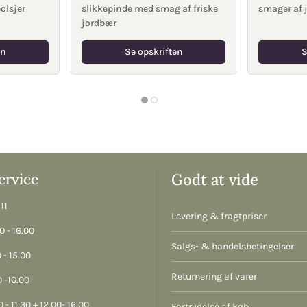
olsjer
slikkepinde med smag af friske
smager af 
jordbær
en
Se opskriften
S
rvice
Godt at vide
11
Levering & fragtpriser
 - 16.00
Salgs- & handelsbetingelser
 - 15.00
Returnering af varer
 -16.00
 - 11:30 + 12.00- 16.00
Fortrydelse af køb