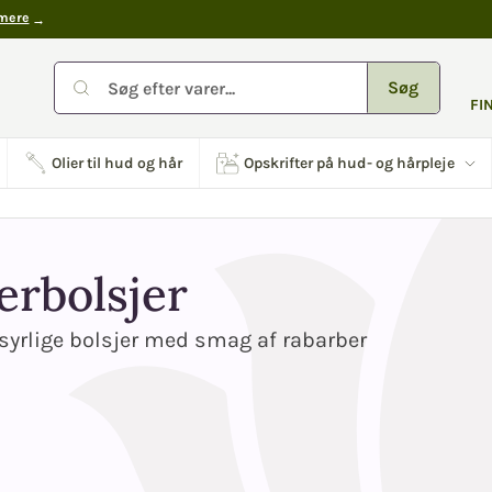
mere
Søg
FI
Olier til hud og hår
Opskrifter på hud- og hårpleje
erbolsjer
yrlige bolsjer med smag af rabarber