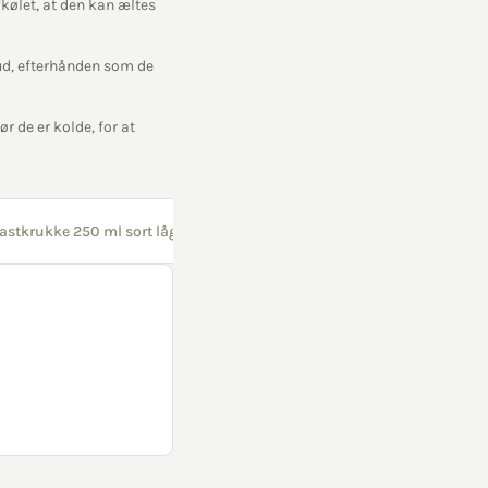
fkølet, at den kan æltes
ud, efterhånden som de
r de er kolde, for at
lastkrukke 250 ml sort låg 1 stk
Slikkepind hvid 30 stk