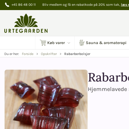
+45 86 48 00 11
Bliv medlem og få en rabatkode på 20% som tak,
læs 
Køb varer
Sauna & aromaterapi
Rabarberbolsjer
Du er her:
Forside
Opskrifter
Rabarb
Hjemmelavede s