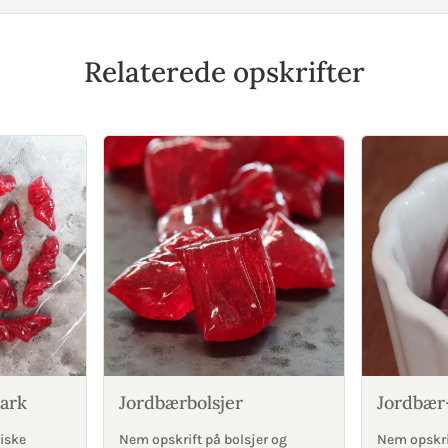
Relaterede opskrifter
ark
Jordbærbolsjer
Jordbær-
iske
Nem opskrift på bolsjer og
Nem opskri