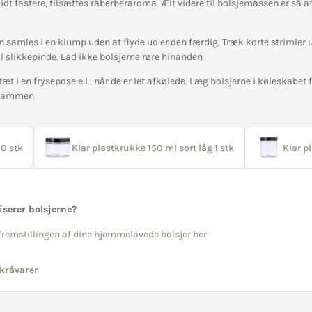
dt fastere, tilsættes raberberaroma. Ælt videre til bolsjemassen er så a
samles i en klump uden at flyde ud er den færdig. Træk korte strimler 
il slikkepinde. Lad ikke bolsjerne røre hinanden
æt i en frysepose e.l., når de er let afkølede. Læg bolsjerne i køleskabet fø
r sammen
0 stk
Klar plastkrukke 150 ml sort låg 1 stk
Klar p
liserer bolsjerne?
l fremstillingen af dine hjemmelavede bolsjer her
kråvarer