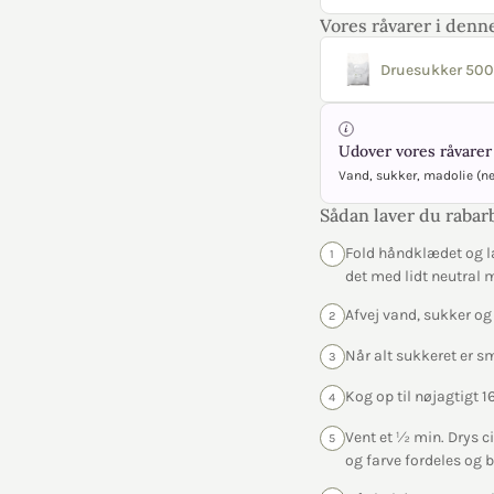
Vores råvarer i denne
Druesukker 500
Udover vores råvarer 
Vand, sukker, madolie (n
Sådan laver du rabar
Fold håndklædet og l
1
det med lidt neutral 
Afvej vand, sukker og
2
Når alt sukkeret er s
3
Kog op til nøjagtigt
4
Vent et ½ min. Drys ci
5
og farve fordeles og 