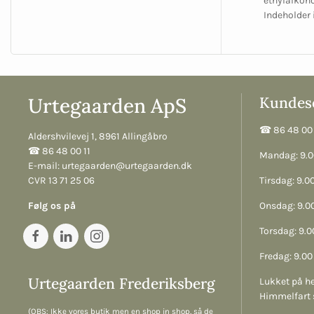
ethylalkoho
Indeholder
Urtegaarden ApS
Kundese
☎︎ 86 48 00 
Aldershvilevej 1, 8961 Allingåbro
☎︎ 86 48 00 11
Mandag: 9.00
E-mail:
urtegaarden@urtegaarden.dk
CVR 13 71 25 06
Tirsdag: 9.00
Følg os på
Onsdag: 9.00
Torsdag: 9.00
Fredag: 9.00 
Urtegaarden Frederiksberg
Lukket på he
Himmelfart 
(OBS: Ikke vores butik men en shop in shop, så de