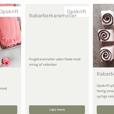
Opskrift
Opskrift
Rabarberkarameller
Frugtkarameller uden fløde med
smag af rabarber
Rabarb
Opskrift p
s med
herlig sm
syrlige ra
Læs mere