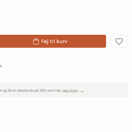
Føj til kurv
ge
m og få en rabatkode på 20% som tak,
læs mere