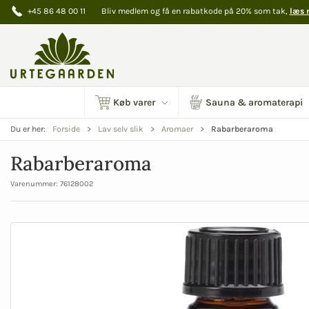
+45 86 48 00 11
Bliv medlem og få en rabatkode på 20% som tak,
læs 
Køb varer
Sauna & aromaterapi
Rabarberaroma
Du er her:
Forside
Lav selv slik
Aromaer
Rabarberaroma
Varenummer:
76128002