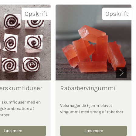
Opskrift
Opskrift
erskumfiduser
Rabarbervingummi
å skumfiduser med en
Velsmagende hjemmelavet
agskombination af
vingummi med smag af rabarber
barber
Læs mere
Læs mere