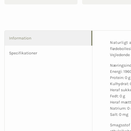
Information
Naturligt
flødebollesk
Specifikationer
Vejledende d
Næringsindh
Energi: 196
Protein: 0 g
Kulhydrat: 
Heraf sukke
Fedt: 0 g
Heraf mætte
Natrium: 0
Salt: 0 mg
Smagsstof t