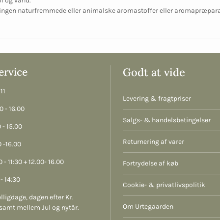
l og vand.
 ingen naturfremmede eller animalske aromastoffer eller aromapræpara
rvice
Godt at vide
11
Levering & fragtpriser
 - 16.00
Salgs- & handelsbetingelser
 - 15.00
Returnering af varer
 -16.00
 - 11:30 + 12.00- 16.00
Fortrydelse af køb
- 14:30
Cookie- & privatlivspolitik
lligdage, dagen efter Kr.
Om Urtegaarden
samt mellem Jul og nytår.