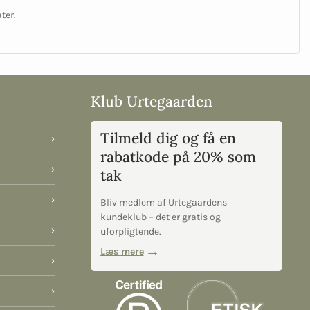
ter.
Klub Urtegaarden
Tilmeld dig og få en
›
rabatkode på 20% som
›
tak
›
Bliv medlem af Urtegaardens
kundeklub – det er gratis og
›
uforpligtende.
Læs mere
›
›