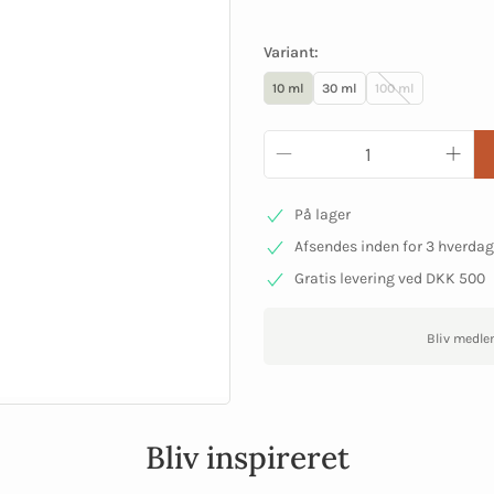
Variant:
10 ml
30 ml
100 ml
På lager
Afsendes inden for 3 hverda
Gratis levering ved DKK 500
Bliv medle
Bliv inspireret