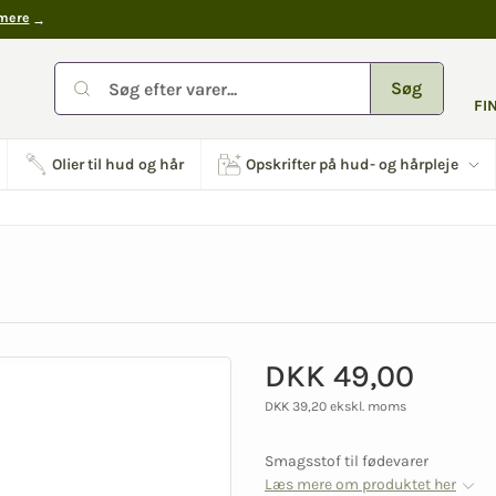
mere
Søg
FI
Olier til hud og hår
Opskrifter på hud- og hårpleje
DKK 49,00
DKK 39,20 ekskl. moms
Smagsstof til fødevarer
Læs mere om produktet her