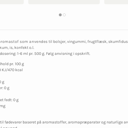
 aromastof som anvendes
til bolsjer, vingummi, frugtflæsk, skumfidu
um, is, konfekt o.l.
osering: 1-6 ml pr. 500 g. Følg anvisning i opskrift.
old pr. 100 g
0 KJ/470 kcal
0 g
r: 0 g
t fedt: 0 g
 mg
il fødevarer baseret på aromastoffer, aromapræparater og naturlige ar