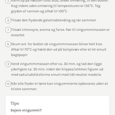
Varm op på næsten fuldt blus, under omrøring, til den bobler.
5
Kog videre uden omrøring til temperaturen er 135°C. Tag
gryden af varmen og afkøl til 100°C
Tilsæt den flydende gelatineblanding og rør sammen
6
Tilsæt citronsyre, aroma og farve. Rør til vingummimassen er
7
ensartet
Skum evt. for bobler så vingummimassen bliver helt klar.
8
Afkøl til 70°C og hæld den ud på bolsjevæv eller et let smurt
bagepapir
Vend vingummimassen efter ca. 30 min. og lad den ligge
9
yderligere ca. 30 min. inden der klippes/stikkes figurer ud
med saks/udstiksforme smurt med lidt neutral madolie
Når alle flader er tørre kan vingummierne opbevares uden at
10
klistre sammen
Tips
Sejere vingummi?