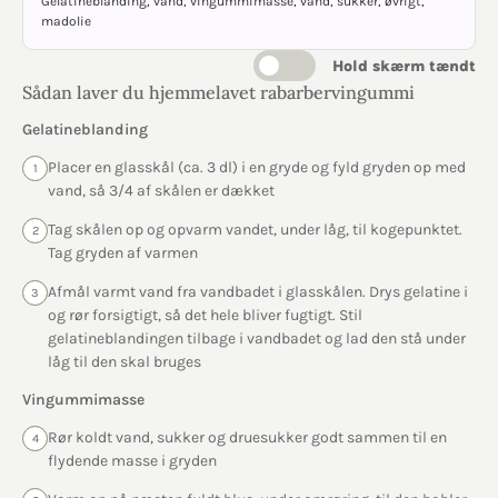
Gelatineblanding, vand, vingummimasse, vand, sukker, øvrigt,
madolie
Hold skærm tændt
Sådan laver du hjemmelavet rabarbervingummi
Gelatineblanding
Placer en glasskål (ca. 3 dl) i en gryde og fyld gryden op med
1
vand, så 3/4 af skålen er dækket
Tag skålen op og opvarm vandet, under låg, til kogepunktet.
2
Tag gryden af varmen
Afmål varmt vand fra vandbadet i glasskålen. Drys gelatine i
3
og rør forsigtigt, så det hele bliver fugtigt. Stil
gelatineblandingen tilbage i vandbadet og lad den stå under
låg til den skal bruges
Vingummimasse
Rør koldt vand, sukker og druesukker godt sammen til en
4
flydende masse i gryden