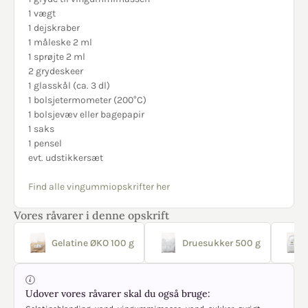
1 vægt
1 dejskraber
1 måleske 2 ml
1 sprøjte 2 ml
2 grydeskeer
1 glasskål (ca. 3 dl)
1 bolsjetermometer (200°C)
1 bolsjevæv eller bagepapir
1 saks
1 pensel
evt. udstikkersæt
Find alle vingummiopskrifter her
Vores råvarer i denne opskrift
Gelatine ØKO 100 g
Druesukker 500 g
Udover vores råvarer skal du også bruge: