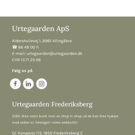
Urtegaarden ApS
Aldershvilevej 1, 8961 Allingåbro
☎︎ 86 48 00 11
E-mail:
urtegaarden@urtegaarden.dk
CVR 13 71 25 06
Følg os på
Urtegaarden Frederiksberg
(OBS: Ikke vores butik men en shop in shop, så de kan ikke hjælpe
med ordrer o.l. foretaget i vores webbutik)
Gl. Kongevej 113, 1850 Frederiksberg C