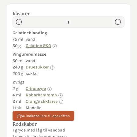
Råvarer
Gelatineblanding
75 ml
vand
50 g
Gelatine ØKO
Vingummimasse
50 ml
vand
240 g
Druesukker
200 g
sukker
Øvrigt
2 g
Citronsyre
4 ml
Rabarberaroma
2 ml
Orange slikfarve
1 tsk
Madolie
Se indkøbsliste til opskriften
Redskaber
1 gryde med låg til vandbad
1 gryde til vingummimassen