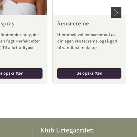
nspray
Rensecreme
 lindrende spray, der
Hjemmelavet rensecreme. Lav
en fugt. Perfekt efter
din egen rensecreme, også god
 Til alle hudtyper
til vandfast makeup
e opskriften
Se opskriften
Klub Urtegaarden