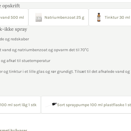
 opskrift
 vand 500 ml
Natriumbenzoat 25 g
Tinktur 30 ml
ik-ikke spray
yde og redskaber
t vand og natriumbenzoat og opvarm det til 70°C
og afkøl til stuetemperatur
 og tinktur i et lille glas og rør grundigt. Tilsæt til det afkølede vand og 
100 ml sort låg 1 stk
Sort spraypumpe 100 ml plastflaske 1 s
smetikråvarer