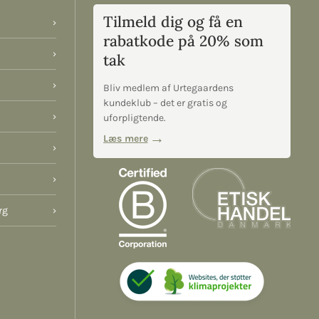
Tilmeld dig og få en
›
rabatkode på 20% som
›
tak
›
Bliv medlem af Urtegaardens
kundeklub – det er gratis og
›
uforpligtende.
Læs mere
›
›
rg
›