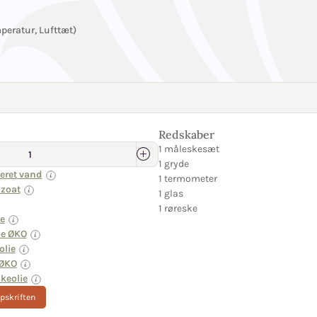
eratur, Lufttæt)
Redskaber
1 måleskesæt
1 gryde
eret vand
1 termometer
zoat
1 glas
1 røreske
ie
ie ØKO
olie
 ØKO
keolie
opskriften