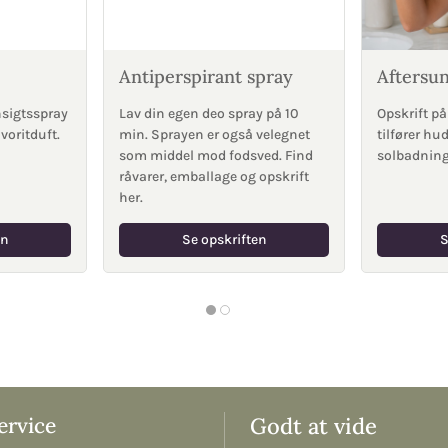
Antiperspirant spray
Aftersu
nsigtsspray
Lav din egen deo spray på 10
Opskrift på
voritduft.
min. Sprayen er også velegnet
tilfører hud
som middel mod fodsved. Find
solbadning.
råvarer, emballage og opskrift
her.
en
Se opskriften
S
rvice
Godt at vide