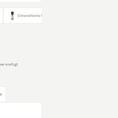
Citronelleolie 10 ml
Rosmarinolie ØKO 10 ml
rør kraftigt
tk