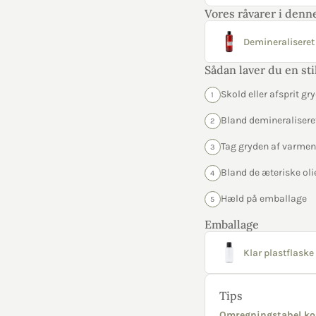
Vores råvarer i denne
Demineraliseret
Sådan laver du en st
Skold eller afsprit gr
1
Bland demineralisere
2
Tag gryden af varmen 
3
Bland de æteriske olier
4
Hæld på emballage
5
Emballage
Klar plastflaske 
Tips
Omregningstabel ko