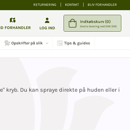
RETURNERING
KONTAKT
BLIV FORHANDLER
Indkøbskurv (0)
Gratis levering ved DKK 500
ND FORHANDLER
LOG IND
Opskrifter på slik
Tips & guides
" kryb. Du kan spraye direkte på huden eller i