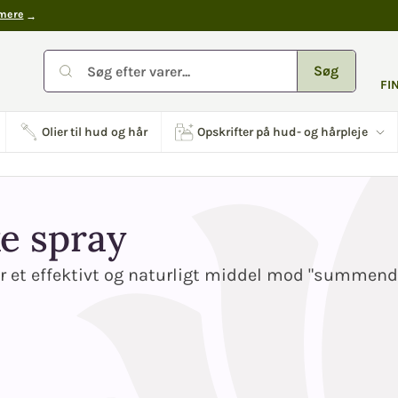
mere
Søg
FI
Olier til hud og hår
Opskrifter på hud- og hårpleje
ke spray
er et effektivt og naturligt middel mod "summende