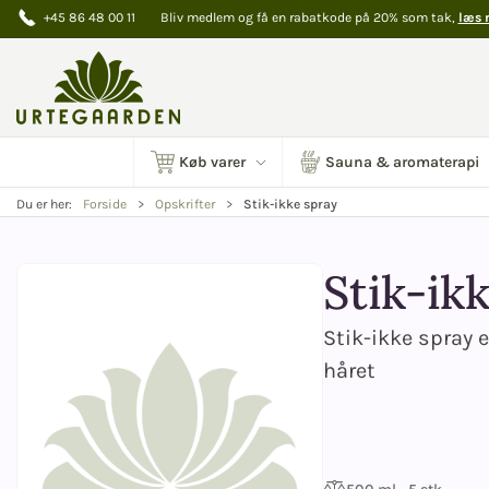
+45 86 48 00 11
Bliv medlem og få en rabatkode på 20% som tak,
læs 
Køb varer
Sauna & aromaterapi
Stik-ikke spray
Du er her:
Forside
Opskrifter
Stik-ik
Stik-ikke spray 
håret