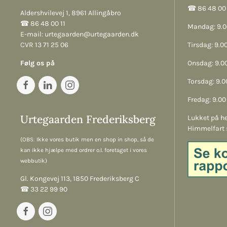
☎︎ 86 48 00 
Aldershvilevej 1, 8961 Allingåbro
☎︎ 86 48 00 11
Mandag: 9.00
E-mail:
urtegaarden@urtegaarden.dk
CVR 13 71 25 06
Tirsdag: 9.00
Følg os på
Onsdag: 9.00
Torsdag: 9.00
Fredag: 9.00 
Urtegaarden Frederiksberg
Lukket på he
Himmelfart 
(OBS: Ikke vores butik men en shop in shop, så de
kan ikke hjælpe med ordrer o.l. foretaget i vores
webbutik)
Gl. Kongevej 113, 1850 Frederiksberg C
☎︎ 33 22 99 90