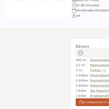
500 ml - 5 stk.
15-30 minutter
24 måneder (Stuetemp
Let
Råvarer
495 ml
Demineralis
2,5 ml
Natriumben
5 ml
Tinktur
3 dråber
Citronelleol
2 dråber
Rosmarinol
2 dråber
Pebermynte
1 dråbe
Tea Treeolie
1 dråbe
Kryddernelli
Se indkøbsliste til 