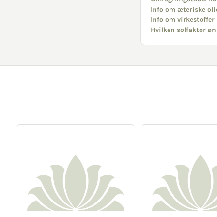
Info om æteriske oli
Info om virkestoffer
Hvilken solfaktor øn