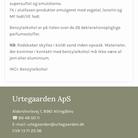
supersulfat og emulsterna.
1% i slutfasen produkter emulgeret med vegetal, lanolin og
MF fedt/VE fedt
Benzylalkohol er på listen over de 26 deklarationspligtige
parfumestoffer.
NB
: Redskaber skylles i koldt vand inden opvask. Materialer,
der kommer i kontakt med benzylalkohol må ikke være af
jern eller aluminium.
INCI: Benzylalkohol
Urtegaarden ApS
Aldershvilevej 1, 8961 Allingåbro
☎︎ 86 48 00 11
E-mail:
urtegaarden@urtegaarden.dk
CVR 13 71 25 06