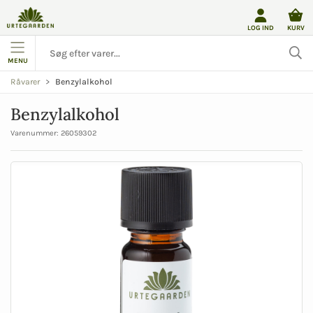
LOG IND
KURV
MENU
Benzylalkohol
Råvarer
Benzylalkohol
Varenummer:
26059302