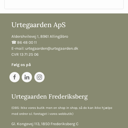
Urtegaarden ApS
Aldershvilevej 1, 8961 Allingåbro
☎︎ 86 48 00 11
E-mail:
urtegaarden@urtegaarden.dk
CVR 13 71 25 06
Følg os på
Urtegaarden Frederiksberg
(OBS: Ikke vores butik men en shop in shop, så de kan ikke hjælpe
med ordrer o.l. foretaget i vores webbutik)
Gl. Kongevej 113, 1850 Frederiksberg C