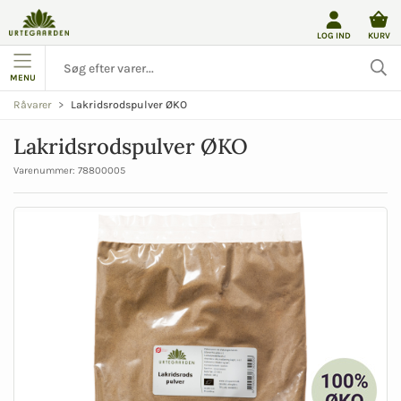
LOG IND
KURV
MENU
Lakridsrodspulver ØKO
Råvarer
Lakridsrodspulver ØKO
Varenummer:
78800005