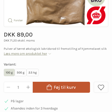
Forstør
DKK 89,00
DKK 71,20 ekskl. moms
Pulver af tørret økologisk lakridsrod til fremstillng af hjemmelavet slik
Læs mere om produktet her
Variant:
100 g
500 g
2.5 kg
Føj til kurv
På lager
Afsendes inden for 3 hverdage