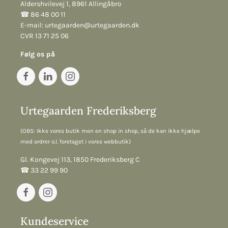
Aldershvilevej 1, 8961 Allingåbro
☎︎ 86 48 00 11
E-mail:
urtegaarden@urtegaarden.dk
CVR 13 71 25 06
Følg os på
Urtegaarden Frederiksberg
(OBS: Ikke vores butik men en shop in shop, så de kan ikke hjælpe
med ordrer o.l. foretaget i vores webbutik)
Gl. Kongevej 113, 1850 Frederiksberg C
☎︎ 33 22 99 90
Kundeservice