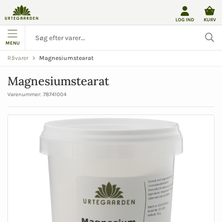
LOG IND
KURV
MENU
Magnesiumstearat
Råvarer
Magnesiumstearat
Varenummer:
78741004