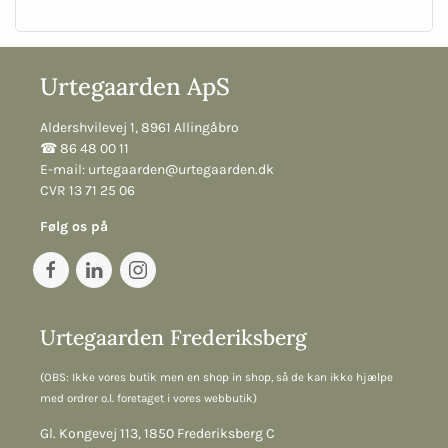
Urtegaarden ApS
Aldershvilevej 1, 8961 Allingåbro
☎︎ 86 48 00 11
E-mail:
urtegaarden@urtegaarden.dk
CVR 13 71 25 06
Følg os på
Urtegaarden Frederiksberg
(OBS: Ikke vores butik men en shop in shop, så de kan ikke hjælpe
med ordrer o.l. foretaget i vores webbutik)
Gl. Kongevej 113, 1850 Frederiksberg C