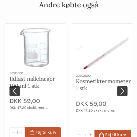
Andre købte også
30511000
30502000
Ildfast målebæger
Kosmetiktermometer
100 ml 1 stk
1 stk
DKK 59,00
DKK 59,00
DKK 47,20 ekskl. moms
DKK 47,20 ekskl. moms
Føj til kurv
Føj til kurv