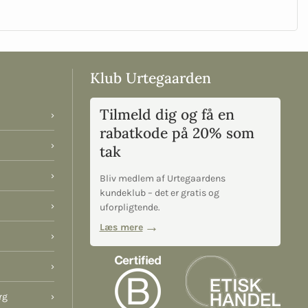
Klub Urtegaarden
Tilmeld dig og få en
›
rabatkode på 20% som
›
tak
›
Bliv medlem af Urtegaardens
kundeklub – det er gratis og
›
uforpligtende.
Læs mere
›
›
rg
›