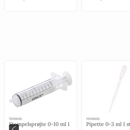
70709100
70709200
Stempelsprøjte 0-10 ml 1
Pipette 0-3 ml 1 s