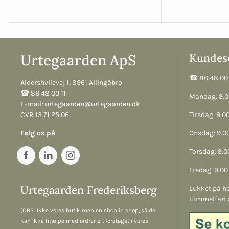
Urtegaarden ApS
Kundese
☎︎ 86 48 00 
Aldershvilevej 1, 8961 Allingåbro
☎︎ 86 48 00 11
Mandag: 9.00
E-mail:
urtegaarden@urtegaarden.dk
CVR 13 71 25 06
Tirsdag: 9.00
Følg os på
Onsdag: 9.00
Torsdag: 9.00
Fredag: 9.00 
Urtegaarden Frederiksberg
Lukket på he
Himmelfart 
(OBS: Ikke vores butik men en shop in shop, så de
kan ikke hjælpe med ordrer o.l. foretaget i vores