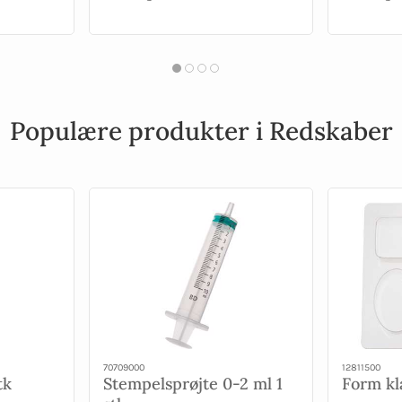
Populære produkter i Redskaber
70709000
12811500
tk
Stempelsprøjte 0-2 ml 1
Form kla