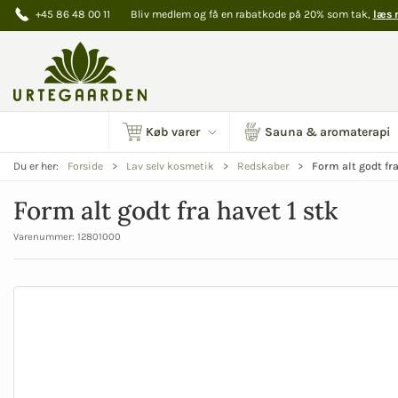
+45 86 48 00 11
Bliv medlem og få en rabatkode på 20% som tak,
læs 
Køb varer
Sauna & aromaterapi
Form alt godt fra
Du er her:
Forside
Lav selv kosmetik
Redskaber
Form alt godt fra havet 1 stk
Varenummer:
12801000