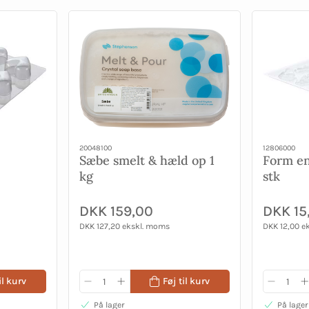
20048100
12806000
Sæbe smelt & hæld op 1
Form en
kg
stk
DKK 159,00
DKK 15
DKK 127,20 ekskl. moms
DKK 12,00 e
il kurv
Føj til kurv
På lager
På lager