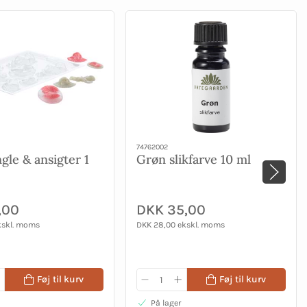
74762002
gle & ansigter 1
Grøn slikfarve 10 ml
,00
DKK 35,00
kskl. moms
DKK 28,00 ekskl. moms
Føj til kurv
Føj til kurv
På lager