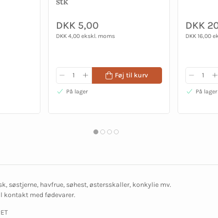
stk
DKK 5,00
DKK 2
DKK 4,00 ekskl. moms
DKK 16,00 e
Føj til kurv
På lager
På lager
isk, søstjerne, havfrue, søhest, østersskaller, konkylie mv.
l kontakt med fødevarer.
PET