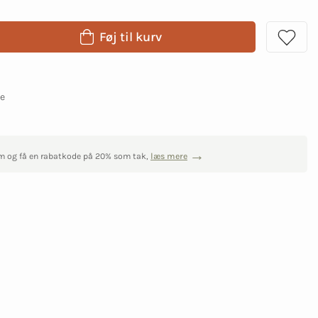
Føj til kurv
ge
m og få en rabatkode på 20% som tak,
læs mere