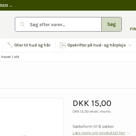
mere
Søg
FI
Olier til hud og hår
Opskrifter på hud- og hårpleje
 havet 1 stk
DKK 15,00
DKK 12,00 ekskl. moms
Sæbeform til 8 sæber
Læs mere om produktet her