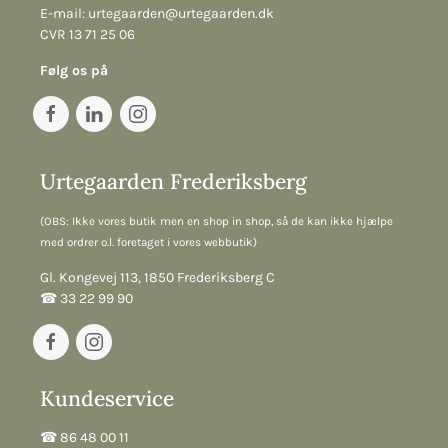
E-mail:
urtegaarden@urtegaarden.dk
CVR 13 71 25 06
Følg os på
Urtegaarden Frederiksberg
(OBS: Ikke vores butik men en shop in shop, så de kan ikke hjælpe
med ordrer o.l. foretaget i vores webbutik)
Gl. Kongevej 113, 1850 Frederiksberg C
☎︎ 33 22 99 90
Kundeservice
☎︎ 86 48 00 11