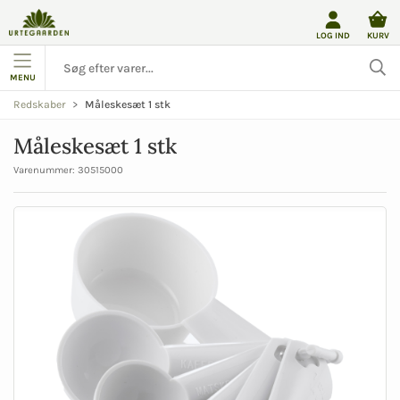
LOG IND
KURV
MENU
Måleskesæt 1 stk
Redskaber
Måleskesæt 1 stk
Varenummer:
30515000