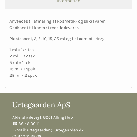
Information
Anvendes til afmåling af kosmetik- og slikråvarer.
Godkendt til kontakt med fødevarer.
Plastskeer 1, 2, 5, 10, 15, 25 ml og 1 dl samlet i ring.
1 ml = 1/4 tsk
2 ml = 1/2 tsk
5 ml = 1 tsk
15 ml = 1 spsk
25 ml = 2 spsk
Urtegaarden ApS
Aldershvilevej 1, 8961 Allingåbro
☎︎ 86 48 00 11
E-mail:
urtegaarden@urtegaarden.dk
CVR 13 71 25 06