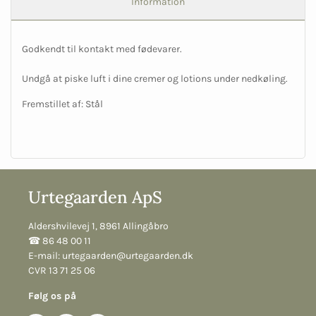
Information
Godkendt til kontakt med fødevarer.
Undgå at piske luft i dine cremer og lotions under nedkøling.
Fremstillet af: Stål
Urtegaarden ApS
Aldershvilevej 1, 8961 Allingåbro
☎︎ 86 48 00 11
E-mail:
urtegaarden@urtegaarden.dk
CVR 13 71 25 06
Følg os på