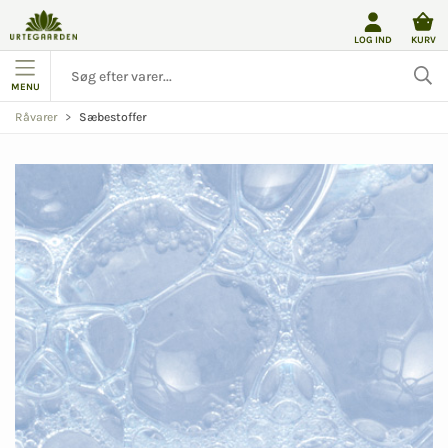
LOG IND
KURV
MENU
Sæbestoffer
Råvarer