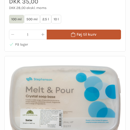
DKK 35,00
DKK 28,00 ekskl. moms
100 ml
500 ml
2.5 l
10 l
Føj til kurv
På lager