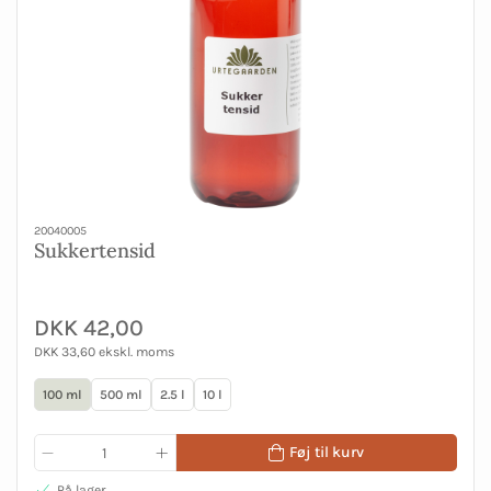
20040005
Sukkertensid
DKK 42,00
DKK 33,60 ekskl. moms
100 ml
500 ml
2.5 l
10 l
Føj til kurv
På lager