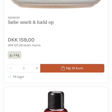
20048100
Sæbe smelt & hæld op
DKK 159,00
DKK 127,20 ekskl. moms
g_1-kg
Føj til kurv
På lager