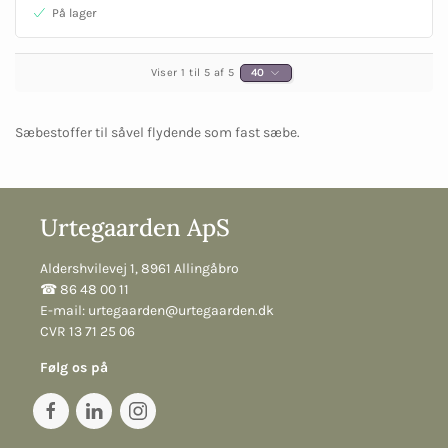
På lager
Viser 1 til 5 af 5
40
Sæbestoffer til såvel flydende som fast sæbe.
Urtegaarden ApS
Aldershvilevej 1, 8961 Allingåbro
☎︎ 86 48 00 11
E-mail:
urtegaarden@urtegaarden.dk
CVR 13 71 25 06
Følg os på