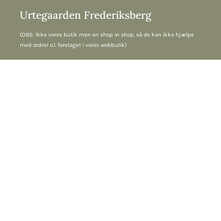
Urtegaarden Frederiksberg
(OBS: Ikke vores butik men en shop in shop, så de kan ikke hjælpe
med ordrer o.l. foretaget i vores webbutik)
Gl. Kongevej 113, 1850 Frederiksberg C
☎︎ 33 22 99 90
Kundeservice
☎︎ 86 48 00 11
Mandag: 9.00 - 16.00
Tirsdag: 9.00 - 15.00
Onsdag: 9.00 -16.00
Torsdag: 9.00 - 11:30 + 12.00- 16.00