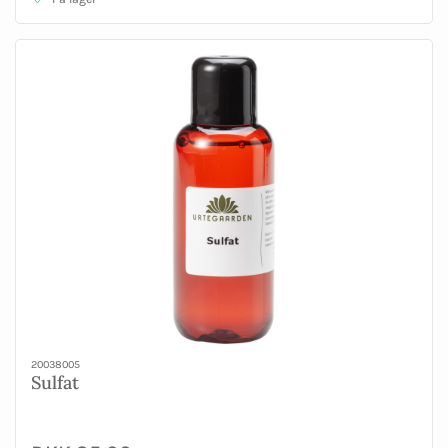
20038005
Sulfat