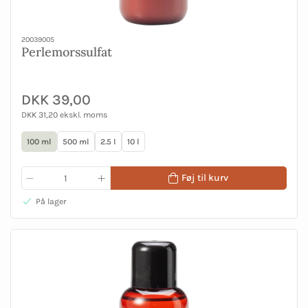
20039005
Perlemorssulfat
DKK 39,00
DKK 31,20 ekskl. moms
100 ml
500 ml
2.5 l
10 l
Føj til kurv
På lager