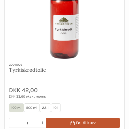
20041005
Tyrkiskrødtolie
DKK 42,00
DKK 33,60 ekskl. moms
100 ml
500 ml
2.5 l
10 l
Føj til kurv