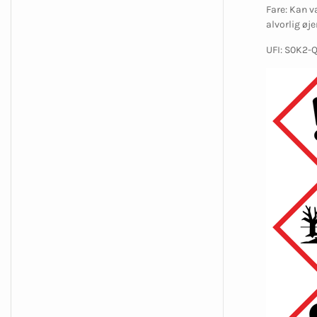
Fare: Kan v
alvorlig øj
UFI: S0K2