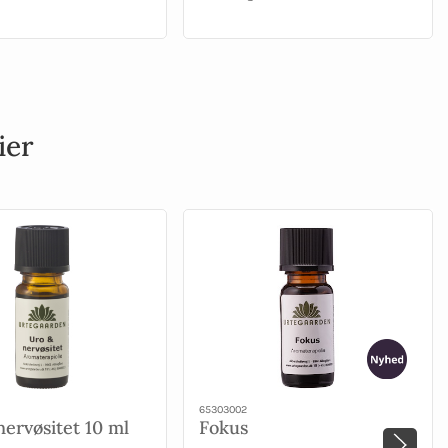
ier
65303002
nervøsitet 10 ml
Fokus