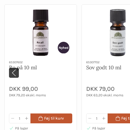
65307602
65307702
Ro på 10 ml
Sov godt 10 ml
DKK 99,00
DKK 79,00
DKK 79,20 ekskl. moms
DKK 63,20 ekskl. moms
Føj til kurv
Føj t
På lager
På lager