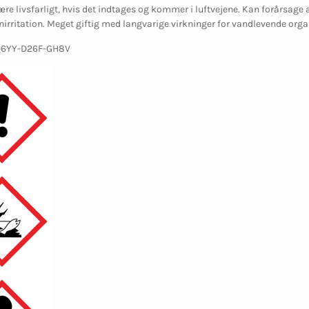
ære livsfarligt, hvis det indtages og kommer i luftvejene. Kan forårsage 
enirritation. Meget giftig med langvarige virkninger for vandlevende org
-Q6YY-D26F-GH8V