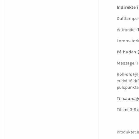
Indirekte 
Duftlampe
Vatrondel
:
Lommetørk
På huden 
Massage
: 
Roll-on
: Fy
er det 15 d
pulspunkter
Til saunag
Tilsæt 3-5 
Produktet e