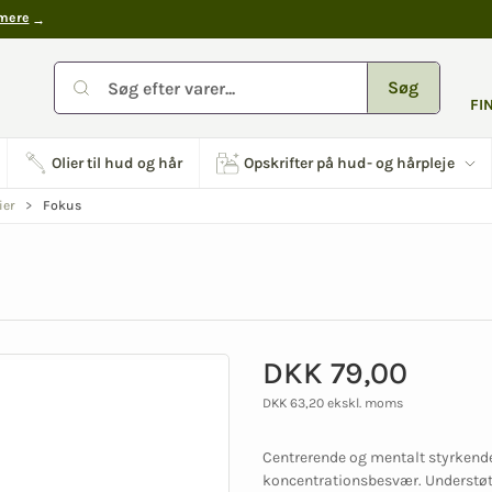
mere
Søg
FI
Olier til hud og hår
Opskrifter på hud- og hårpleje
Fokus
ier
DKK 79,00
DKK 63,20 ekskl. moms
Centrerende og mentalt styrkend
koncentrationsbesvær. Understøtt