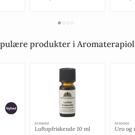
pulære produkter i Aromaterapiol
65306002
65304002
Luftopfriskende 10 ml
Uro og 