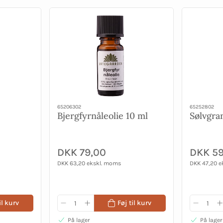
65206302
65252802
Bjergfyrnåleolie 10 ml
Sølvgra
DKK 79,00
DKK 59
DKK 63,20 ekskl. moms
DKK 47,20 e
il kurv
Føj til kurv
På lager
På lager