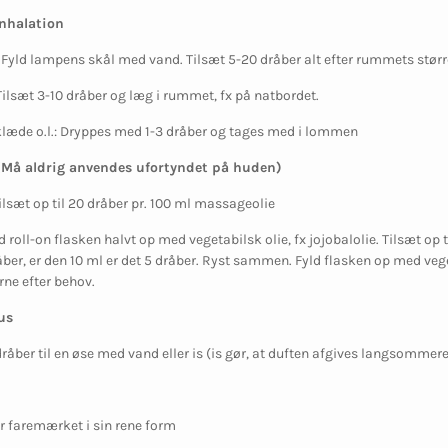
inhalation
: Fyld lampens skål med vand. Tilsæt 5-20 dråber alt efter rummets større
 Tilsæt 3-10 dråber og læg i rummet, fx på natbordet.
læde o.l
.: Dryppes med 1-3 dråber og tages med i lommen
(Må aldrig anvendes ufortyndet på huden)
Tilsæt op til 20 dråber pr. 100 ml massageolie
ld roll-on flasken halvt op med vegetabilsk olie, fx jojobalolie. Tilsæt op
råber, er den 10 ml er det 5 dråber. Ryst sammen. Fyld flasken op med ve
ne efter behov.
us
dråber til en øse med vand eller is (is gør, at duften afgives langsomme
r faremærket i sin rene form