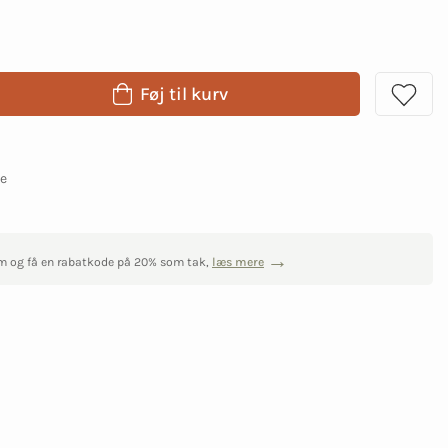
Føj til kurv
ge
m og få en rabatkode på 20% som tak,
læs mere