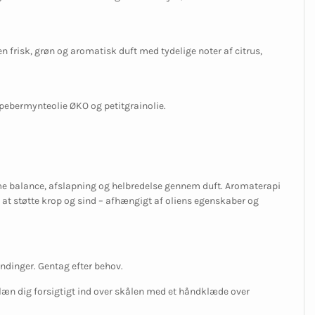
n frisk, grøn og aromatisk duft med tydelige noter af citrus,
 pebermynteolie ØKO og petitgrainolie.
mme balance, afslapning og helbredelse gennem duft. Aromaterapi
 at støtte krop og sind – afhængigt af oliens egenskaber og
ndinger. Gentag efter behov.
 læn dig forsigtigt ind over skålen med et håndklæde over