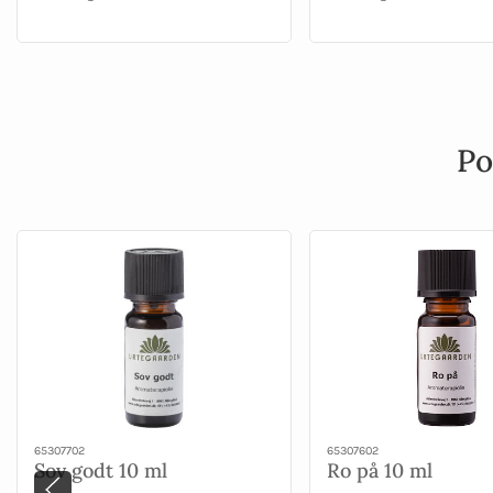
Po
65307702
65307602
Sov godt 10 ml
Ro på 10 ml