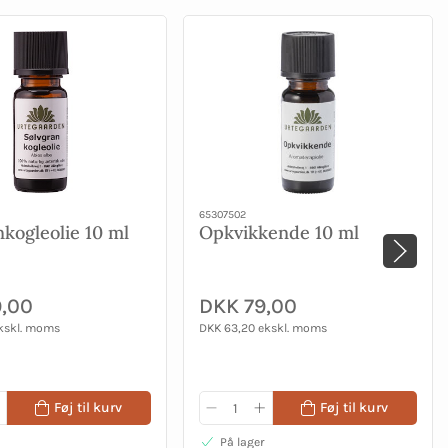
65307502
nkogleolie 10 ml
Opkvikkende 10 ml
,00
DKK 79,00
kskl. moms
DKK 63,20 ekskl. moms
Føj til kurv
Føj til kurv
På lager