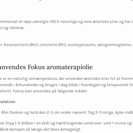
mmensat af nøje udvalgte 100 % naturlige og rene æteriske olier og har e
ol og nåletræ.
r: Rosmarinolie ØKO, citronolie ØKO, eucalyptusolie, sølvgrankogleolie,
anvendes Fokus aromaterapiolie
 er en naturlig velværepraksis, der anvender æteriske olier for at fre
nvendt i århundreder og bruges i dag både i hverdagen og terapeutisk til
sform. Fokus kan anvendes på følgende måder:
halation
: Åbn flasken og hold den 2-5 cm under næsent. Tag 2-3 rolige, dybe indå
ad
: Dryp 1-5 dråber i en skål og hæld kogende vand over. vent 1 minut og
dånd dampen så længe det føles behageligt.