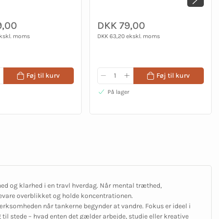
9,00
DKK 79,00
ekskl. moms
DKK 63,20 ekskl. moms
Føj til kurv
Føj til kurv
På lager
ed og klarhed i en travl hverdag. Når mental træthed,
evare overblikket og holde koncentrationen.
ærksomheden når tankerne begynder at vandre. Fokus er ideel i
il stede – hvad enten det gælder arbejde, studie eller kreative