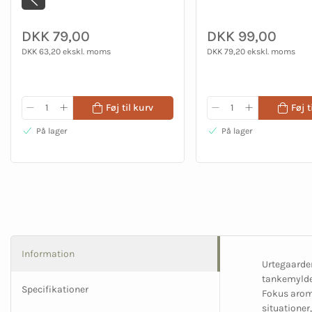
DKK 79,00
DKK 99,00
DKK 63,20 ekskl. moms
DKK 79,20 ekskl. moms
Føj til kurv
Føj t
På lager
På lager
Information
Urtegaarden
tankemylder
Specifikationer
Fokus aroma
situationer