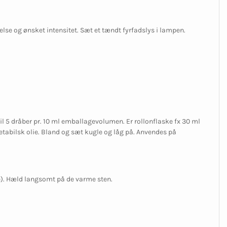
lse og ønsket intensitet. Sæt et tændt fyrfadslys i lampen.
 til 5 dråber pr. 10 ml emballagevolumen. Er rollonflaske fx 30 ml
getabilsk olie. Bland og sæt kugle og låg på. Anvendes på
re). Hæld langsomt på de varme sten.