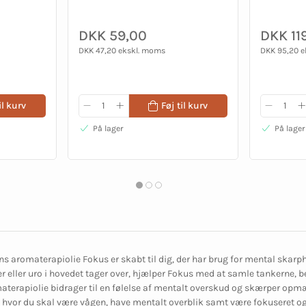
DKK 59,00
DKK 11
DKK 47,20 ekskl. moms
DKK 95,20 
il kurv
Føj til kurv
På lager
På lager
s aromaterapiolie Fokus er skabt til dig, der har brug for mental skarph
 eller uro i hovedet tager over, hjælper Fokus med at samle tankerne, b
terapiolie bidrager til en følelse af mentalt overskud og skærper opm
, hvor du skal være vågen, have mentalt overblik samt være fokuseret og t