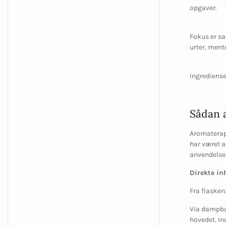
opgaver.
Fokus er sa
urter, ment
Ingrediense
Sådan 
Aromaterapi
har været a
anvendelse
Direkte in
Fra flasken
Via dampb
hovedet. In