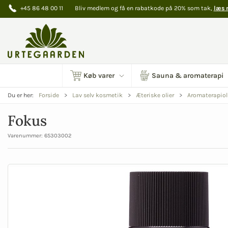
+45 86 48 00 11
Bliv medlem og få en rabatkode på 20% som tak,
læs 
Køb varer
Sauna & aromaterapi
Du er her:
Forside
Lav selv kosmetik
Æteriske olier
Aromaterapiol
Fokus
Varenummer:
65303002