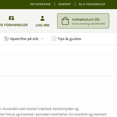
RETURNERING
KONTAKT
BLIV FORHANDLER
Indkøbskurv (0)
Gratis levering ved DKK 500
ND FORHANDLER
LOG IND
Opskrifter på slik
Tips & guides
e. Anvendes ved mental træthed, tankemylder og
er fokus og klarhed i perioder med behov for overblik og mentalt