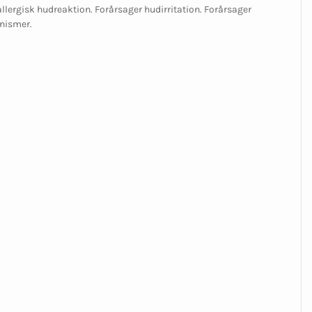
allergisk hudreaktion. Forårsager hudirritation. Forårsager
anismer.