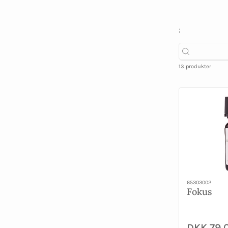
;
13 produkter
65303002
Fokus
DKK 79,