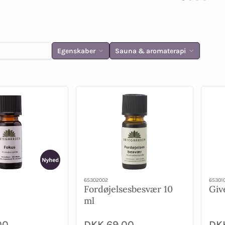
Egenskaber
Sauna & aromaterapi
65302002
65301
Fordøjelsesbesvær 10
Giv
ml
00
DKK 69,00
DK