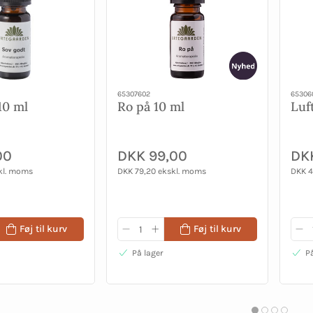
65307602
65306
10 ml
Ro på 10 ml
Luf
00
DKK 99,00
DK
kl. moms
DKK 79,20 ekskl. moms
DKK 4
Føj til kurv
Føj til kurv
På lager
På