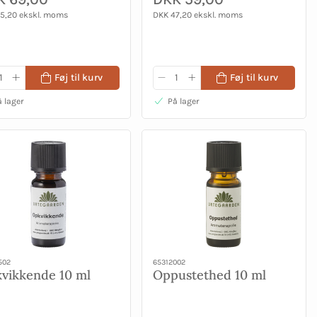
5,20 ekskl. moms
DKK 47,20 ekskl. moms
Føj til kurv
Føj til kurv
 lager
På lager
502
65312002
vikkende 10 ml
Oppustethed 10 ml