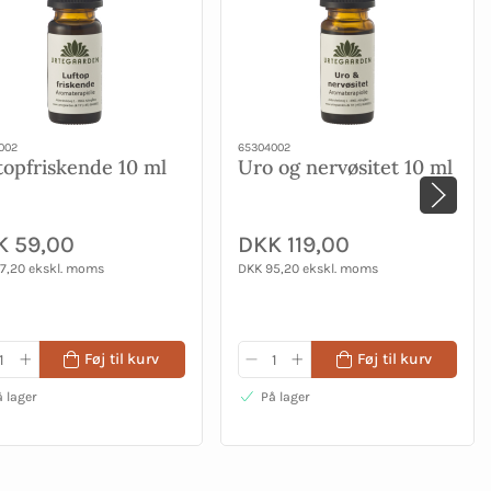
002
65304002
topfriskende 10 ml
Uro og nervøsitet 10 ml
K 59,00
DKK 119,00
7,20 ekskl. moms
DKK 95,20 ekskl. moms
Føj til kurv
Føj til kurv
 lager
På lager