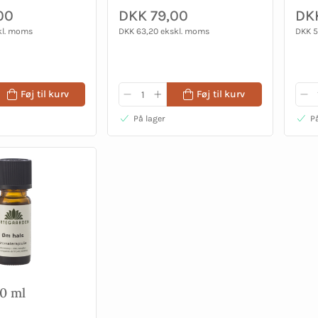
00
DKK 79,00
DK
kl. moms
DKK 63,20 ekskl. moms
DKK 5
Føj til kurv
Føj til kurv
På lager
På
0 ml