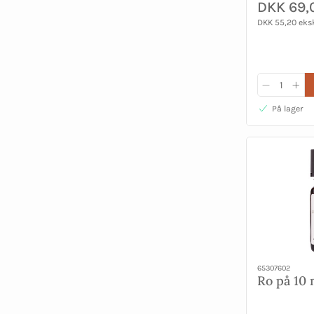
DKK 69,
DKK 55,20 eks
På lager
65307602
Ro på 10 