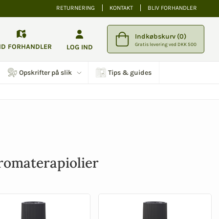
RETURNERING
KONTAKT
BLIV FORHANDLER
Indkøbskurv (0)
Gratis levering ved DKK 500
ND FORHANDLER
LOG IND
Opskrifter på slik
Tips & guides
romaterapiolier