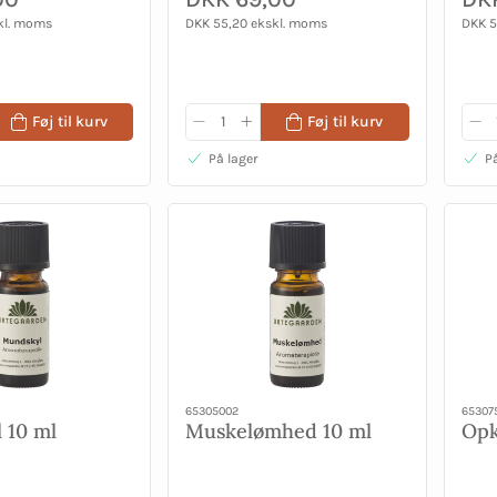
kl. moms
DKK 55,20 ekskl. moms
DKK 5
Føj til kurv
Føj til kurv
På lager
På
65305002
65307
 10 ml
Muskelømhed 10 ml
Opk