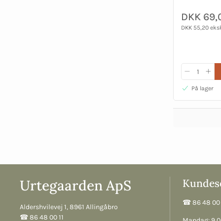
DKK 69,
DKK 55,20 eks
På lager
Urtegaarden ApS
Kundese
☎︎ 86 48 00 
Aldershvilevej 1, 8961 Allingåbro
☎︎ 86 48 00 11
Mandag: 9.00