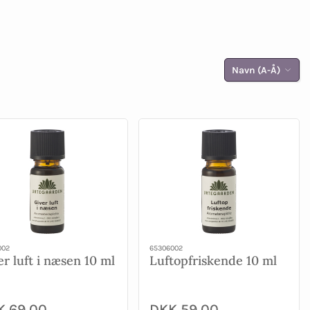
Navn (A-Å)
002
65306002
er luft i næsen 10 ml
Luftopfriskende 10 ml
K 69,00
DKK 59,00