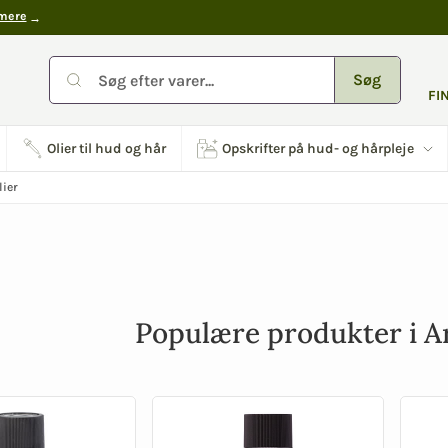
mere
Søg
FI
Olier til hud og hår
Opskrifter på hud- og hårpleje
ier
Populære produkter i A