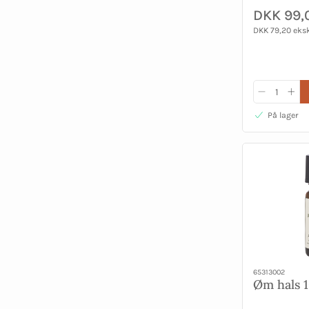
DKK 99,
DKK 79,20 eks
På lager
65313002
Øm hals 1