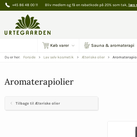
+45 86 48 00 11
Bliv medlem og få en rabatkode på 20% som tak,
læs 
Køb varer
Sauna & aromaterapi
Aromaterapiol
Du er her:
Forside
Lav selv kosmetik
Æteriske olier
Aromaterapiolier
Tilbage til Æteriske olier