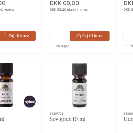
00
DKK 69,00
DK
kl. moms
DKK 55,20 ekskl. moms
DKK 6
Føj til kurv
Føj til kurv
På lager
På
65307702
65318
ml
Sov godt 10 ml
Udr