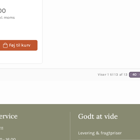
00
kl. moms
Føj til kurv
Viser 1 til 13 af 13
40
rvice
Godt at vide
11
Levering & fragtpriser
 - 16.00