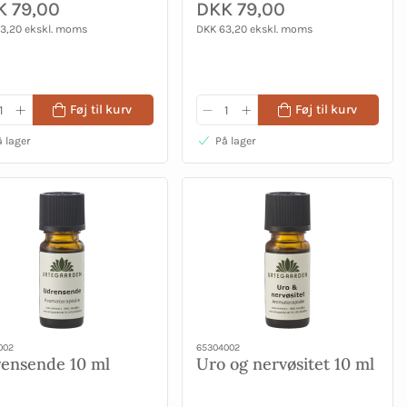
K 79,00
DKK 79,00
3,20 ekskl. moms
DKK 63,20 ekskl. moms
Føj til kurv
Føj til kurv
 lager
På lager
002
65304002
ensende 10 ml
Uro og nervøsitet 10 ml