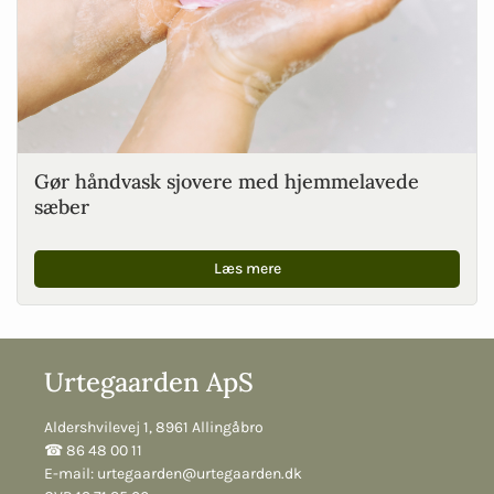
Gør håndvask sjovere med hjemmelavede
sæber
Læs mere
Urtegaarden ApS
Aldershvilevej 1, 8961 Allingåbro
☎︎ 86 48 00 11
E-mail:
urtegaarden@urtegaarden.dk