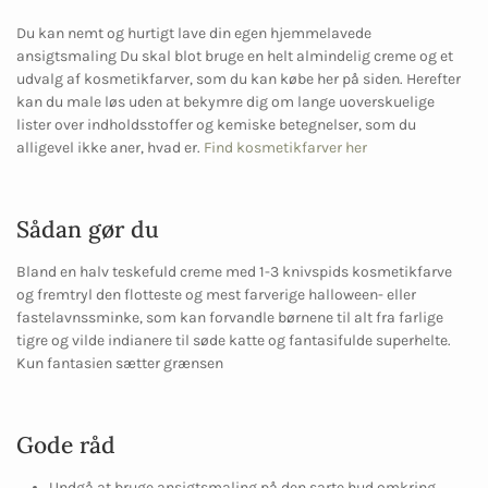
Du kan nemt og hurtigt lave din egen hjemmelavede
ansigtsmaling Du skal blot bruge en helt almindelig creme og et
udvalg af kosmetikfarver, som du kan købe her på siden. Herefter
kan du male løs uden at bekymre dig om lange uoverskuelige
lister over indholdsstoffer og kemiske betegnelser, som du
alligevel ikke aner, hvad er.
Find kosmetikfarver her
Sådan gør du
Bland en halv teskefuld creme med 1-3 knivspids kosmetikfarve
og fremtryl den flotteste og mest farverige halloween- eller
fastelavnssminke, som kan forvandle børnene til alt fra farlige
tigre og vilde indianere til søde katte og fantasifulde superhelte.
Kun fantasien sætter grænsen
Gode råd
Undgå at bruge ansigtsmaling på den sarte hud omkring