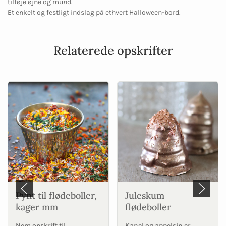
tilføje øjne og mund.
Et enkelt og festligt indslag på ethvert Halloween-bord.
Relaterede opskrifter
Pynt til flødeboller,
Juleskum
kager mm
flødeboller
Nem opskrift til
Kanel og appelsin er