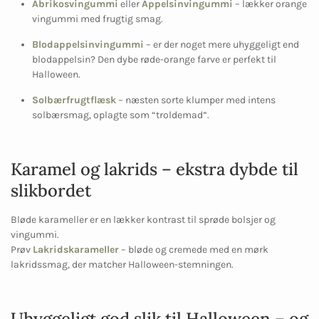
Abrikosvingummi
eller
Appelsinvingummi
– lækker orange
vingummi med frugtig smag.
Blodappelsinvingummi
– er der noget mere uhyggeligt end
blodappelsin? Den dybe røde-orange farve er perfekt til
Halloween.
Solbærfrugtflæsk
– næsten sorte klumper med intens
solbærsmag, oplagte som “troldemad”.
Karamel og lakrids – ekstra dybde til
slikbordet
Bløde karameller er en lækker kontrast til sprøde bolsjer og
vingummi.
Prøv
Lakridskarameller
– bløde og cremede med en mørk
lakridssmag, der matcher Halloween-stemningen.
Uhyggeligt god slik til Halloween – og