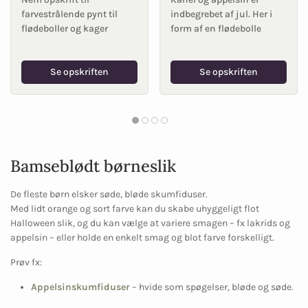
farvestrålende pynt til
indbegrebet af jul. Her i
flødeboller og kager
form af en flødebolle
Se opskriften
Se opskriften
Bamseblødt børneslik
De fleste børn elsker søde, bløde skumfiduser.
Med lidt orange og sort farve kan du skabe uhyggeligt flot
Halloween slik, og du kan vælge at variere smagen – fx lakrids og
appelsin – eller holde en enkelt smag og blot farve forskelligt.
Prøv fx:
Appelsinskumfiduser
– hvide som spøgelser, bløde og søde.