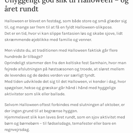
året rundt
Halloween er blevet en festdag, som både store og små glæder sig
til, og mange ser frem til at få en fyldt Halloween-slikpose.
Det er en tid, hvor vi kan slippe fantasien løs og skabe sjove, lidt
skræmmende øjeblikke med familie og venner.
Men vidste du, at traditionen med Halloween faktisk går flere
hundrede år tilbage?
Oprindeligt stammer den fra den keltiske fest Samhain, hvor man
fejrede afslutningen på høstsæsonen og troede, at sløret mellem
de levendes og de dødes verden var særligt tyndt.
Med tiden udviklede det sig til det Halloween, vi kender i dag, hvor
spøgelser, hekse og græskar går hånd i hånd med hyggelige
aktiviteter som
slik eller ballade
.
Selvom Halloween oftest forbindes med slutningen af oktober, er
der ingen grund til at begrænse hyggen.
Hjemmelavet slik kan laves året rundt, som en sjov aktivitet med
børn og børnebørn – til fødselsdage, temafester eller bare en
regnvejrsdag.