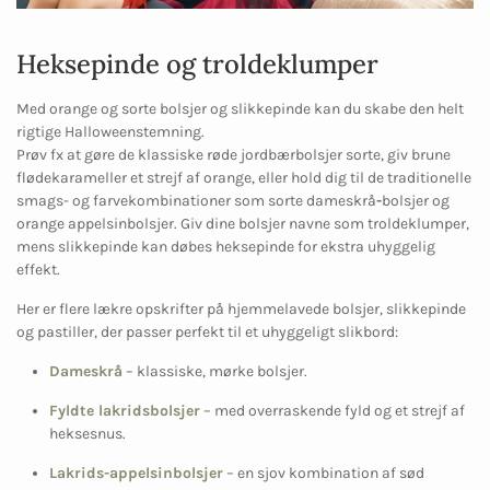
Heksepinde og troldeklumper
Med orange og sorte bolsjer og slikkepinde kan du skabe den helt
rigtige Halloweenstemning.
Prøv fx at gøre de klassiske røde jordbærbolsjer sorte, giv brune
flødekarameller et strejf af orange, eller hold dig til de traditionelle
smags- og farvekombinationer som sorte dameskrå
-
bolsjer og
orange appelsinbolsjer. Giv dine bolsjer navne som troldeklumper,
mens slikkepinde kan døbes heksepinde for ekstra uhyggelig
effekt.
Her er flere lækre opskrifter på hjemmelavede bolsjer, slikkepinde
og pastiller, der passer perfekt til et uhyggeligt slikbord:
Dameskrå
– klassiske, mørke bolsjer.
Fyldte lakridsbolsjer
– med overraskende fyld og et strejf af
heksesnus.
Lakrids-appelsinbolsjer
– en sjov kombination af sød