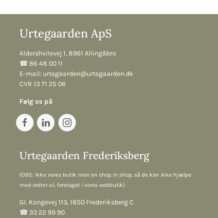
Urtegaarden ApS
Aldershvilevej 1, 8961 Allingåbro
☎︎ 86 48 00 11
E-mail:
urtegaarden@urtegaarden.dk
CVR 13 71 25 06
Følg os på
Urtegaarden Frederiksberg
(OBS: Ikke vores butik men en shop in shop, så de kan ikke hjælpe
med ordrer o.l. foretaget i vores webbutik)
Gl. Kongevej 113, 1850 Frederiksberg C
☎︎ 33 22 99 90