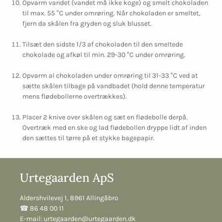
Opvarm vandet (vandet må ikke koge) og smelt chokoladen
til max. 55 °C under omrøring. Når chokoladen er smeltet,
fjern da skålen fra gryden og sluk blusset.
Tilsæt den sidste 1/3 af chokoladen til den smeltede
chokolade og afkøl til min. 29-30 °C under omrøring.
Opvarm al chokoladen under omrøring til 31-33 °C ved at
sætte skålen tilbage på vandbadet (hold denne temperatur
mens flødebollerne overtrækkes).
Placer 2 knive over skålen og sæt en flødebolle derpå.
Overtræk med en ske og lad flødebollen dryppe lidt af inden
den sættes til tørre på et stykke bagepapir.
Urtegaarden ApS
Aldershvilevej 1, 8961 Allingåbro
☎︎ 86 48 00 11
E-mail:
urtegaarden@urtegaarden.dk