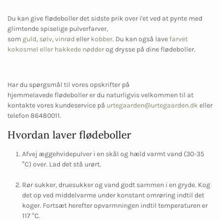
Du kan give flødeboller det sidste prik over i'et ved at pynte med
glimtende spiselige pulverfarver,
som
guld
,
sølv
,
vinrød
eller
kobber
. Du kan også lave
farvet
kokosmel eller hakkede nødder
og drysse på dine flødeboller.
Har du spørgsmål til vores opskrifter på
hjemmelavede flødeboller er du naturligvis velkommen til at
kontakte vores kundeservice på
urtegaarden@urtegaarden.dk
eller
telefon 86480011.
Hvordan laver flødeboller
Afvej æggehvidepulver i en skål og hæld varmt vand (30-35
°C) over. Lad det stå urørt.
Rør sukker, druesukker og vand godt sammen i en gryde. Kog
det op ved middelvarme under konstant omrøring indtil det
koger. Fortsæt herefter opvarmningen indtil temperaturen er
117 °C.