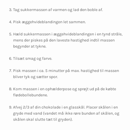
Tag sukkermassen af varmen og lad den boble af.
Pisk æggehvideblandingen let sammen.
Hæld sukkermassen i æggehvideblandingen i en tynd stråle,
mens der piskes på den laveste hastighed indtil massen
begynder at tykne.
Tilsæt smag og farve.
Pisk massen i ca. 5 minutter på max. hastighed til massen
bliver tyk og sætter spor.
Kom massen i en ophælderpose og sprøjt ud på de købte
flødebollebundene.
Afvej 2/3 af din chokolade i en glasskål. Placer skålen i en
gryde med vand (vandet må ikke røre bunden af skålen, og
skålen skal slutte tæt til gryden).