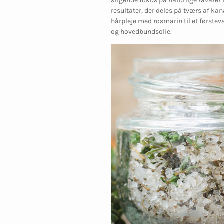
stigende fokus på naturlige råvarer i
resultater, der deles på tværs af ka
hårpleje med rosmarin til et første
og hovedbundsolie.