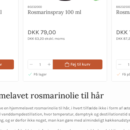
80232000
8823250
l
Rosmarinspray 100 ml
Rosm
DKK 79,00
DKK 
DKK 63,20 ekskl. moms
DKK 87,
v
Føj til kurv
På lager
Få p
elavet rosmarinolie til hår
ve en hjemmelavet rosmarinolie til hår, i hvert tilfælde ikke i form af æt
ed vanddampdestillation, hvor temperatur, damptryk og destillationstid 
ng, og er derfor ikke noget, man kan gøre med almindeligt køkkenudstyr