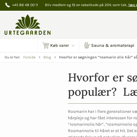
+45 86 48 00 11
Bliv medlem og få en rabatkode på 20% som tak,
læs 
Køb varer
Sauna & aromaterapi
Du er her:
Forside
Blog
Hvorfor er søgningen ”rosmarin olie hår” s
Hvorfor er sø
populær?  Læ
Rosmarin har i flere generationer væ
hårpleje og har fået interessen for r
”rosmarinolie hår”, ”rosmarinolie ops
Rosmarinolie til håret er et hit. De