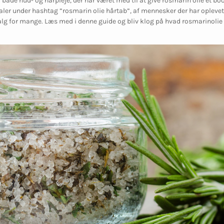
 både hud- og hårpleje, der har været med til at give rosmarin olie et bo
naler under hashtag ”rosmarin olie hårtab”, af mennesker der har oplevet 
valg for mange. Læs med i denne guide og bliv klog på hvad rosmarinolie 