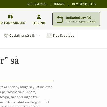
RETURNERING
KONTAKT
BLIV FORHANDLER
Indkøbskurv (0)
Gratis levering ved DKK 500
ND FORHANDLER
LOG IND
Opskrifter på slik
Tips & guides
” så 
e år er en ny bølge skyllet ind over
r på ”rosmarin olie hår”,
s på, så er der ingen tvivl:
marin deles i stort omfang samt et