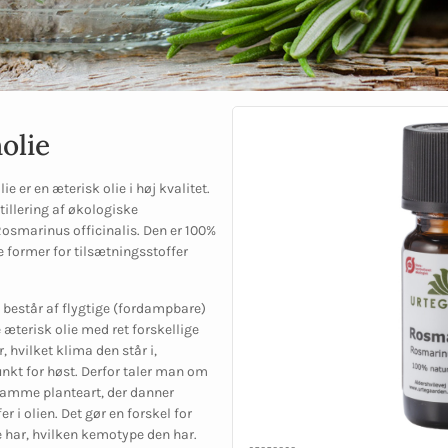
olie
 er en æterisk olie i høj kvalitet.
illering af økologiske
Rosmarinus officinalis. Den er 100%
le former for tilsætningsstoffer
, består af flygtige (fordampbare)
æterisk olie med ret forskellige
, hvilket klima den står i,
unkt for høst. Derfor taler man om
samme planteart, der danner
 i olien. Det gør en forskel for
ie har, hvilken kemotype den har.