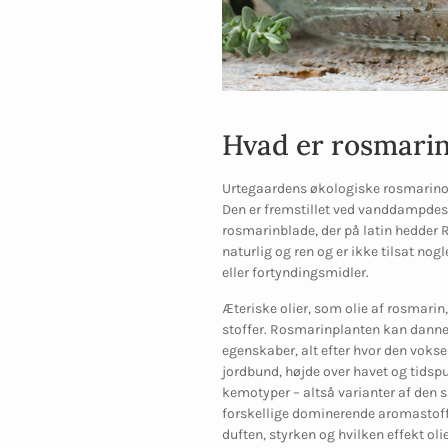
Hvad er rosmarin
Urtegaardens økologiske rosmarinolie
Den er fremstillet ved vanddampdest
rosmarinblade, der på latin hedder 
naturlig og ren og er ikke tilsat nog
eller fortyndingsmidler.
Æteriske olier, som olie af rosmarin
stoffer. Rosmarinplanten kan danne 
egenskaber, alt efter hvor den vokser
jordbund, højde over havet og tidsp
kemotyper – altså varianter af den 
forskellige dominerende aromastoffer
duften, styrken og hvilken effekt ol