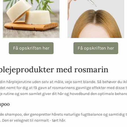
Få opskriften her
Få opskriften her
rplejeprodukter med rosmarin
din hårplejerutine uden selv at måle, veje samt blande. Så behøver du ik
 det nemt for dig at få gavn af rosmarinens gavnlige effekter med disse t
lige rutine og som samlet giver dit hår og hovedbund den optimale behand
mpoo
 shampoo, der genopretter hårets naturlige fugtbalance og samtidig til
Den er velegnet til normalt - tørt hår.