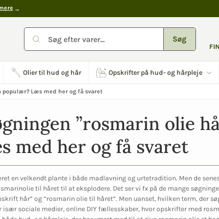
mere
Søg
FI
Olier til hud og hår
Opskrifter på hud- og hårpleje
å populær? Læs med her og få svaret
gningen ”rosmarin olie hår
s med her og få svaret
ret en velkendt plante i både madlavning og urtetradition. Men de senest
osmarinolie til håret til at eksplodere. Det ser vi fx på de mange søgninge
krift hår” og ”rosmarin olie til håret”. Men uanset, hvilken term, der søge
t er især sociale medier, online DIY fællesskaber, hvor opskrifter med ros