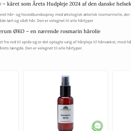
 – kåret som Årets Hudpleje 2024 af den danske helse
ret hår- og hovedbundsspray med økologisk æterisk rosmarinolie, der s
 tørt og vådt hår. Den er velegnet til alle hårtyper
erum ØKO – en nærende rosmarin hårolie
fra rod til spids og er det oplagte valg af hårpleje til hårvækst, mod 
ts længde. Den er velegnet til alle hårtyper.