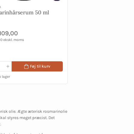
0
arinhårserum 50 ml
109,00
20 ekskl. moms
Føj til kurv
å lager
erisk olie. Ægte æterisk rosmarinolie
skal styres meget præcist. Det
.