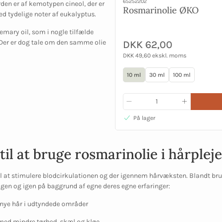
65252202
rden er af kemotypen
cineol
, der er
Rosmarinolie ØKO
d tydelige noter af eukalyptus.
mary oil, som i nogle tilfælde
. Der er dog tale om den samme olie
DKK 62,00
DKK 49,60 ekskl. moms
10 ml
30 ml
100 ml
På lager
il at bruge rosmarinolie i hårpleje
til at stimulere blodcirkulationen og der igennem hårvæksten. Blandt br
igen og igen på baggrund af egne deres egne erfaringer:
ye hår i udtyndede områder
ed mindre tørhed, skæl og kløe