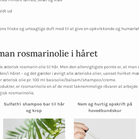
uldt ud
ns friske og urteagtige duft med til at give en opkvikkende og humørlø
an rosmarinolie i håret
e æterisk rosmarin olie til hår. Men den allervigtigste pointe er, at man
n/i håret – og det gælder i øvrigt alle æteriske olier, uanset hvilket m
r æterisk olie pr. 100 ml basisolie/balsam/shampoo/creme.
rodukter, er rosmarinolie en af de mest taknemmelige råvarer at arbejde m
ogisk rosmarinolie.
Sulfatfri shampoo bar til hår
Nem og hurtig opskrift på
og krop
hovedbundskur