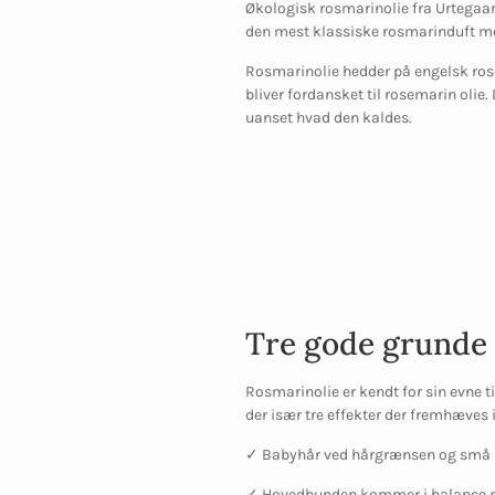
Økologisk rosmarinolie fra Urtegaa
den mest klassiske rosmarinduft me
Rosmarinolie hedder på engelsk rose
bliver fordansket til rosemarin olie
uanset hvad den kaldes.
Tre gode grunde t
Rosmarinolie er kendt for sin evne 
der især tre effekter der fremhæves 
✓ Babyhår ved hårgrænsen og små n
✓ Hovedbunden kommer i balance m