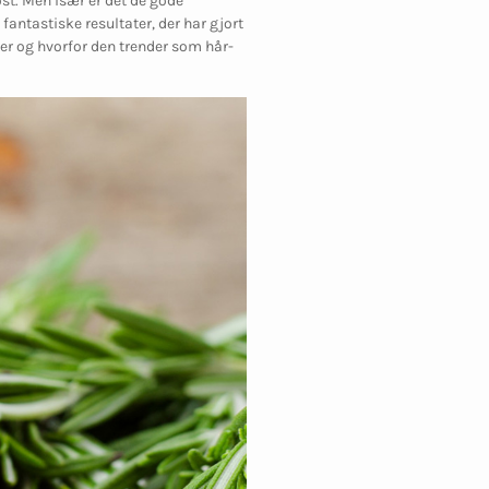
ost. Men især er det de gode
fantastiske resultater, der har gjort
er og hvorfor den trender som hår-