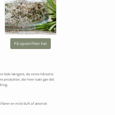
Få opskriften her
ke lede længere, da vores hårserie
re produkter, der hver især gør det
ling.
fører en mild duft af æterisk