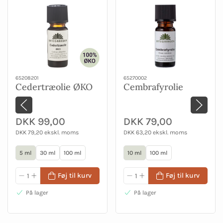
65208201
65270002
Cedertræolie ØKO
Cembrafyrolie
DKK 99,00
DKK 79,00
DKK 79,20 ekskl. moms
DKK 63,20 ekskl. moms
5 ml
30 ml
100 ml
10 ml
100 ml
Føj til kurv
Føj til kurv
På lager
På lager