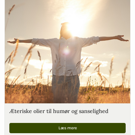
Æteriske olier til humør og sanselighed
Læs mere