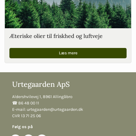
Æteriske olier til friskhed og luftveje
Læs mere
Urtegaarden ApS
Aldershvilevej 1, 8961 Allingåbro
☎︎ 86 48 00 11
E-mail:
urtegaarden@urtegaarden.dk
CVR 13 71 25 06
Følg os på