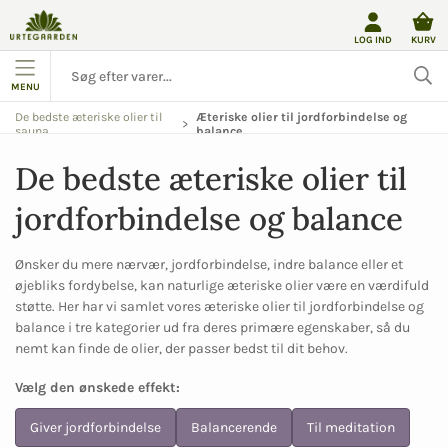
LOG IND
KURV
MENU
De bedste æteriske olier til
Æteriske olier til jordforbindelse og
sauna
balance
De bedste æteriske olier til 
jordforbindelse og balance
Ønsker du mere nærvær, jordforbindelse, indre balance eller et
øjebliks fordybelse, kan naturlige æteriske olier være en værdifuld
støtte. Her har vi samlet vores æteriske olier til jordforbindelse og
balance i tre kategorier ud fra deres primære egenskaber, så du
nemt kan finde de olier, der passer bedst til dit behov.
Vælg den ønskede effekt:
Giver jordforbindelse
Balancerende
Til meditation