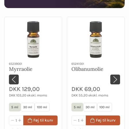
65239001
65241001
Myrraolie
Olibanumolie
DKK 129,00
DKK 69,00
DKK 103,20 ekskl. moms
DKK 55,20 ekskl. moms
5 ml
30 ml
100 ml
5 ml
30 ml
100 ml
Føj til kurv
Føj til kurv