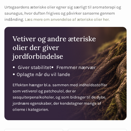
Urtegaardens æteriske olier egner sig særligt til aromaterapi og
saunagus, hvor duften frigives og påvirker sanserne gennem
indånding.
Læs mere om anvendelse af æteriske olier her
.
Vetiver og andre æteriske
olier der giver
jordforbindelse
Giver stabilitet
Fremmer nærvær
●
●
Oplagte når du vil lande
●
Effekten hænger bl.a. sammen med indholdsstoffer
som vetiverol og patchoulol, der er
sesquiterpenalkoholer, og som bidrager til de dybe,
jordnære egenskaber, der kendetegner mange af
olierne i kategorien.