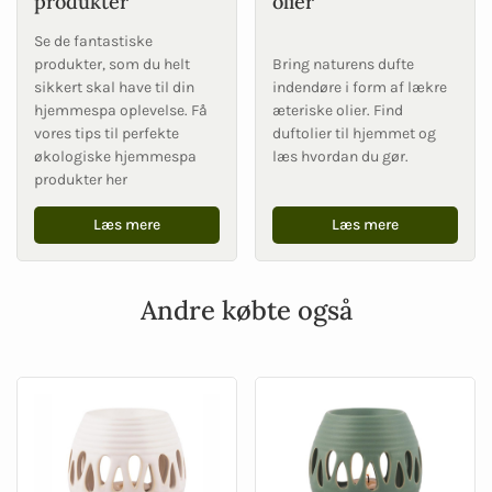
produkter
olier
Se de fantastiske
produkter, som du helt
Bring naturens dufte
sikkert skal have til din
indendøre i form af lækre
hjemmespa oplevelse. Få
æteriske olier. Find
vores tips til perfekte
duftolier til hjemmet og
økologiske hjemmespa
læs hvordan du gør.
produkter her
Læs mere
Læs mere
Andre købte også