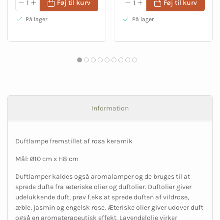
Føj til kurv
Føj til kurv
På lager
På lager
Information
Duftlampe fremstillet af rosa keramik
Mål: Ø10 cm x H8 cm
Duftlamper kaldes også aromalamper og de bruges til at
sprede dufte fra æteriske olier og duftolier. Duftolier giver
udelukkende duft, prøv f.eks at sprede duften af vildrose,
æble, jasmin og engelsk rose. Æteriske olier giver udover duft
også en aromaterapeutisk effekt. Lavendelolie virker