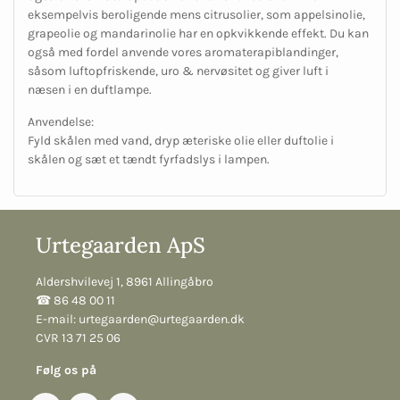
eksempelvis beroligende mens citrusolier, som appelsinolie,
grapeolie og mandarinolie har en opkvikkende effekt. Du kan
også med fordel anvende vores aromaterapiblandinger,
såsom luftopfriskende, uro & nervøsitet og giver luft i
næsen i en duftlampe.
Anvendelse:
Fyld skålen med vand, dryp æteriske olie eller duftolie i
skålen og sæt et tændt fyrfadslys i lampen.
Urtegaarden ApS
Aldershvilevej 1, 8961 Allingåbro
☎︎ 86 48 00 11
E-mail:
urtegaarden@urtegaarden.dk
CVR 13 71 25 06
Følg os på