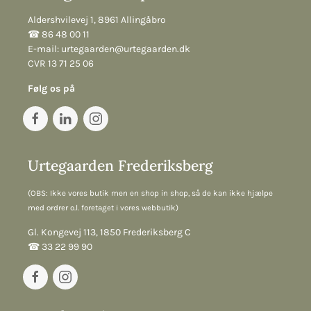
Aldershvilevej 1, 8961 Allingåbro
☎︎ 86 48 00 11
E-mail:
urtegaarden@urtegaarden.dk
CVR 13 71 25 06
Følg os på
Urtegaarden Frederiksberg
(OBS: Ikke vores butik men en shop in shop, så de kan ikke hjælpe
med ordrer o.l. foretaget i vores webbutik)
Gl. Kongevej 113, 1850 Frederiksberg C
☎︎ 33 22 99 90