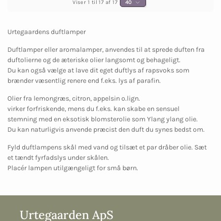
Viser 1 til 17 af 17
40
Urtegaardens duftlamper
Duftlamper eller aromalamper, anvendes til at sprede duften fra
duftolierne og de æteriske olier langsomt og behageligt.
Du kan også vælge at lave dit eget duftlys af rapsvoks som
brænder væsentlig renere end f.eks. lys af parafin.
Olier fra lemongræs, citron, appelsin o.lign.
virker forfriskende, mens du f.eks. kan skabe en sensuel
stemning med en eksotisk blomsterolie som Ylang ylang olie.
Du kan naturligvis anvende præcist den duft du synes bedst om.
Fyld duftlampens skål med vand og tilsæt et par dråber olie. Sæt
et tændt fyrfadslys under skålen.
Placér lampen utilgængeligt for små børn.
Urtegaarden ApS