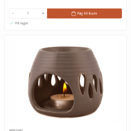
Føj til kurv
På lager
46915540