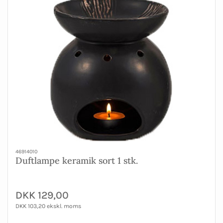
46914010
Duftlampe keramik sort 1 stk.
DKK 129,00
DKK 103,20 ekskl. moms