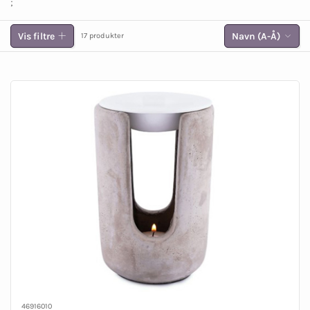
;
Vis filtre
Navn (A-Å)
17 produkter
46916010