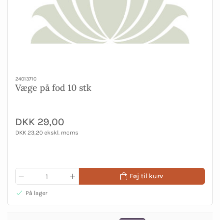
24013710
Væge på fod 10 stk
DKK 29,00
DKK 23,20 ekskl. moms
Føj til kurv
På lager