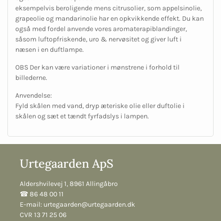
eksempelvis beroligende mens citrusolier, som appelsinolie,
grapeolie og mandarinolie har en opkvikkende effekt. Du kan
også med fordel anvende vores aromaterapiblandinger,
såsom luftopfriskende, uro & nervøsitet og giver luft i
næsen i en duftlampe.
OBS Der kan være variationer i mønstrene i forhold til
billederne.
Anvendelse:
Fyld skålen med vand, dryp æteriske olie eller duftolie i
skålen og sæt et tændt fyrfadslys i lampen.
Urtegaarden ApS
Aldershvilevej 1, 8961 Allingåbro
☎︎ 86 48 00 11
E-mail:
urtegaarden@urtegaarden.dk
CVR 13 71 25 06