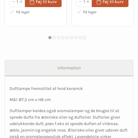
Føj til kurv
Føj til kurv
På lager
På lager
Information
Duftlampe fremstillet af hvid keramik
Mål: Ø7,5 cm x H8 cm
Duftlamper kaldes også aromalamper og de bruges til at
sprede dufte fra æteriske olier og duftolier. Duftolier giver
udelukkende duft, prøv f.eks at sprede duften af vildrose,
æble, jasmin og engelsk rose. Æteriske olier giver udover duft
også en aromaterapeutisk effekt. Lavendelolie virker