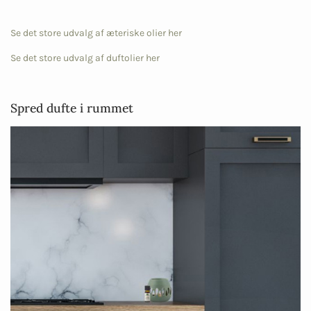
Se det store udvalg af æteriske olier her
Se det store udvalg af duftolier her
Spred dufte i rummet