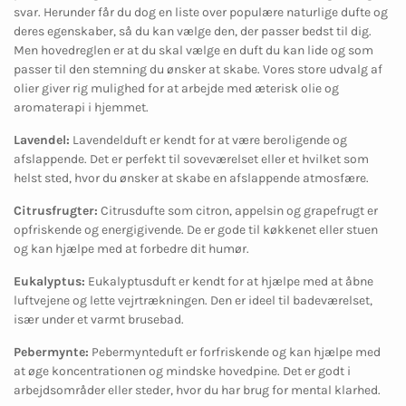
svar. Herunder får du dog en liste over populære naturlige dufte og
deres egenskaber, så du kan vælge den, der passer bedst til dig.
Men hovedreglen er at du skal vælge en duft du kan lide og som
passer til den stemning du ønsker at skabe. Vores store udvalg af
olier giver rig mulighed for at arbejde med æterisk olie og
aromaterapi i hjemmet.
Lavendel:
Lavendelduft er kendt for at være beroligende og
afslappende. Det er perfekt til soveværelset eller et hvilket som
helst sted, hvor du ønsker at skabe en afslappende atmosfære.
Citrusfrugter:
Citrusdufte som citron, appelsin og grapefrugt er
opfriskende og energigivende. De er gode til køkkenet eller stuen
og kan hjælpe med at forbedre dit humør.
Eukalyptus:
Eukalyptusduft er kendt for at hjælpe med at åbne
luftvejene og lette vejrtrækningen. Den er ideel til badeværelset,
især under et varmt brusebad.
Pebermynte:
Pebermynteduft er forfriskende og kan hjælpe med
at øge koncentrationen og mindske hovedpine. Det er godt i
arbejdsområder eller steder, hvor du har brug for mental klarhed.