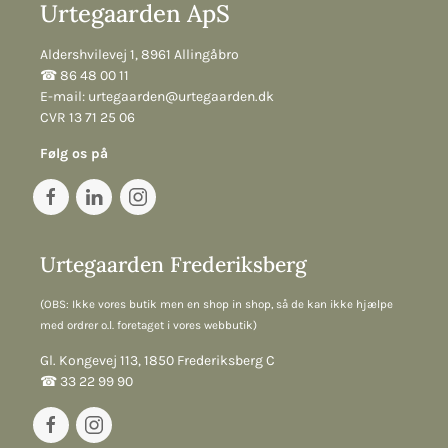
Urtegaarden ApS
Aldershvilevej 1, 8961 Allingåbro
☎︎ 86 48 00 11
E-mail:
urtegaarden@urtegaarden.dk
CVR 13 71 25 06
Følg os på
Urtegaarden Frederiksberg
(OBS: Ikke vores butik men en shop in shop, så de kan ikke hjælpe
med ordrer o.l. foretaget i vores webbutik)
Gl. Kongevej 113, 1850 Frederiksberg C
☎︎ 33 22 99 90