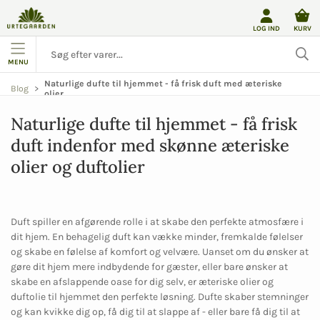
LOG IND
KURV
MENU
Naturlige dufte til hjemmet - få frisk duft med æteriske
Blog
olier
Naturlige dufte til hjemmet - få frisk
duft indenfor med skønne æteriske
olier og duftolier
Duft spiller en afgørende rolle i at skabe den perfekte atmosfære i
dit hjem. En behagelig duft kan vække minder, fremkalde følelser
og skabe en følelse af komfort og velvære. Uanset om du ønsker at
gøre dit hjem mere indbydende for gæster, eller bare ønsker at
skabe en afslappende oase for dig selv, er æteriske olier og
duftolie til hjemmet den perfekte løsning. Dufte skaber stemninger
og kan kvikke dig op, få dig til at slappe af - eller bare få dig til at