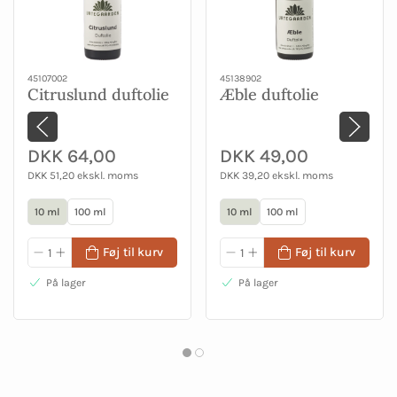
45107002
45138902
Citruslund duftolie
Æble duftolie
DKK 64,00
DKK 49,00
DKK 51,20 ekskl. moms
DKK 39,20 ekskl. moms
10 ml
100 ml
10 ml
100 ml
Føj til kurv
Føj til kurv
På lager
På lager