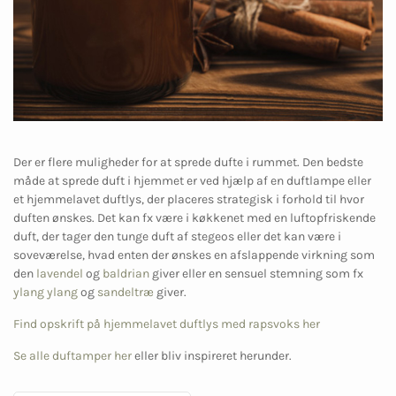
Der er flere muligheder for at sprede dufte i rummet. Den bedste
måde at sprede duft i hjemmet er ved hjælp af en duftlampe eller
et hjemmelavet duftlys, der placeres strategisk i forhold til hvor
duften ønskes. Det kan fx være i køkkenet med en luftopfriskende
duft, der tager den tunge duft af stegeos eller det kan være i
soveværelse, hvad enten der ønskes en afslappende virkning som
den
lavendel
og
baldrian
giver eller en sensuel stemning som fx
ylang ylang
og
sandeltræ
giver.
Find opskrift på hjemmelavet duftlys med rapsvoks her
Se alle duftamper her
eller bliv inspireret herunder.