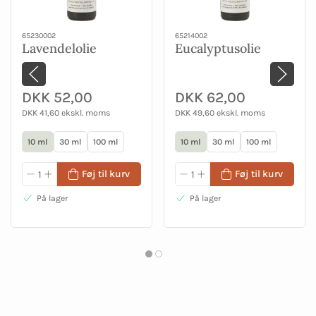
65230002
65214002
Lavendelolie
Eucalyptusolie
DKK 52,00
DKK 62,00
DKK 41,60 ekskl. moms
DKK 49,60 ekskl. moms
10 ml
30 ml
100 ml
10 ml
30 ml
100 ml
Føj til kurv
Føj til kurv
På lager
På lager