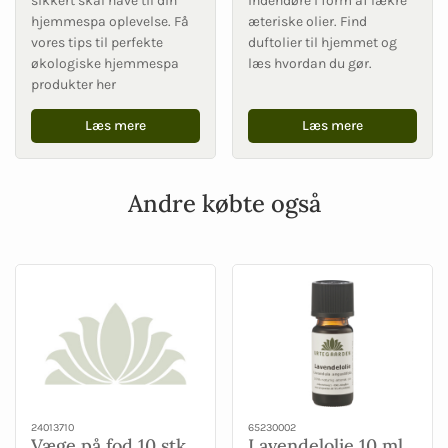
sikkert skal have til din
indendøre i form af lækre
hjemmespa oplevelse. Få
æteriske olier. Find
vores tips til perfekte
duftolier til hjemmet og
økologiske hjemmespa
læs hvordan du gør.
produkter her
Læs mere
Læs mere
Andre købte også
24013710
65230002
Væge på fod 10 stk
Lavendelolie 10 ml