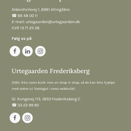
Aldershvilevej 1, 8961 Allingåbro
☎︎ 86 48 00 11
E-mail:
urtegaarden@urtegaarden.dk
CVR 13 71 25 06
Følg os på
Urtegaarden Frederiksberg
(OBS: Ikke vores butik men en shop in shop, så de kan ikke hjælpe
med ordrer o.l. foretaget i vores webbutik)
Gl. Kongevej 113, 1850 Frederiksberg C
☎︎ 33 22 99 90