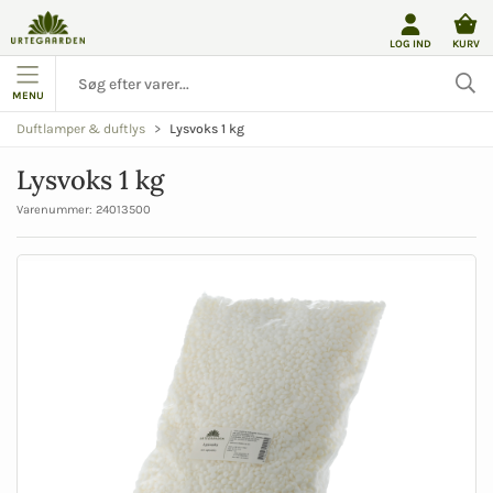
LOG IND
KURV
MENU
Lysvoks 1 kg
Duftlamper & duftlys
Lysvoks 1 kg
Varenummer:
24013500