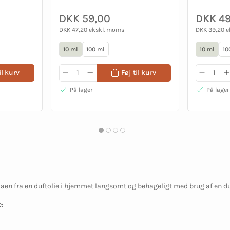
DKK 59,00
DKK 49
DKK 47,20 ekskl. moms
DKK 39,20 
10 ml
100 ml
10 ml
10
il kurv
Føj til kurv
På lager
På lager
en fra en duftolie i hjemmet langsomt og behageligt med brug af en d
: