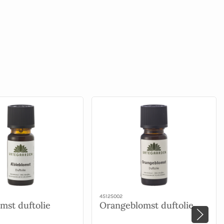
45125002
mst duftolie
Orangeblomst duftolie