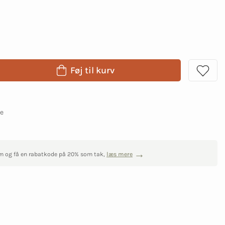
Føj til kurv
ge
m og få en rabatkode på 20% som tak,
læs mere