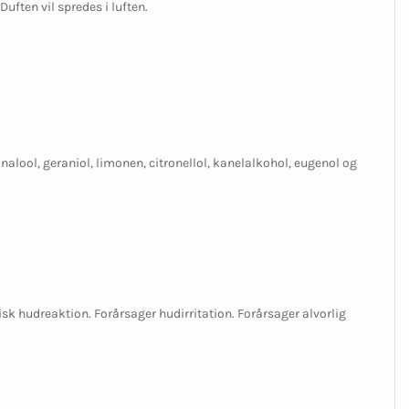
uften vil spredes i luften.
nalool, geraniol, limonen, citronellol, kanelalkohol, eugenol og
isk hudreaktion. Forårsager hudirritation. Forårsager alvorlig