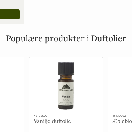
Populære produkter i Duftolier
45135502
45139002
Vanilje duftolie
Æbleblo