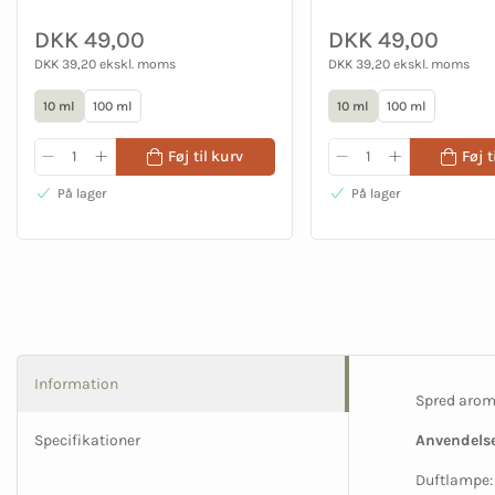
DKK 49,00
DKK 49,00
DKK 39,20 ekskl. moms
DKK 39,20 ekskl. moms
10 ml
100 ml
10 ml
100 ml
Føj til kurv
Føj t
På lager
På lager
Information
Spred aroma
Specifikationer
Anvendelse
Duftlampe: