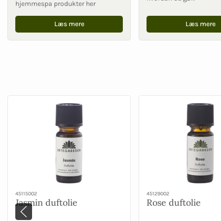
hjemmespa produkter her
Læs mere
Læs mere
45115002
45129002
Jasmin duftolie
Rose duftolie