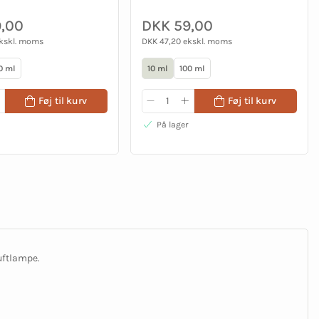
,00
DKK 59,00
ekskl. moms
DKK 47,20 ekskl. moms
0 ml
10 ml
100 ml
Føj til kurv
Føj til kurv
På lager
uftlampe.