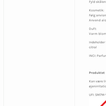
Fyld skålen
Kosmetik:
Følg anvisn
Anvend ald
Duft:
Varm blom
Indeholder 
citral
INCI: Parf
Produktet 
Kan være li
øjenirritat
UFI: SM7M