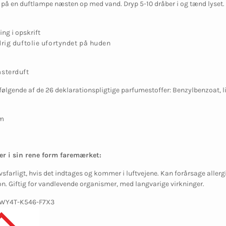
 på en duftlampe næsten op med vand. Dryp 5-10 dråber i og tænd lyset. D
ing i opskrift
rig duftolie ufortyndet på huden
sterduft
følgende af de 26 deklarationspligtige parfumestoffer: Benzylbenzoat, li
um
er i sin rene form faremærket:
vsfarligt, hvis det indtages og kommer i luftvejene. Kan forårsage allerg
ion. Giftig for vandlevende organismer, med langvarige virkninger.
-WY4T-K546-F7X3