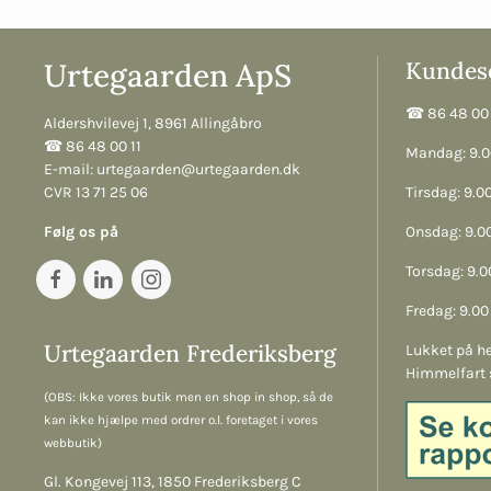
Urtegaarden ApS
Kundese
☎︎ 86 48 00 
Aldershvilevej 1, 8961 Allingåbro
☎︎ 86 48 00 11
Mandag: 9.00
E-mail:
urtegaarden@urtegaarden.dk
CVR 13 71 25 06
Tirsdag: 9.00
Følg os på
Onsdag: 9.00
Torsdag: 9.00
Fredag: 9.00 
Urtegaarden Frederiksberg
Lukket på he
Himmelfart 
(OBS: Ikke vores butik men en shop in shop, så de
kan ikke hjælpe med ordrer o.l. foretaget i vores
webbutik)
Gl. Kongevej 113, 1850 Frederiksberg C