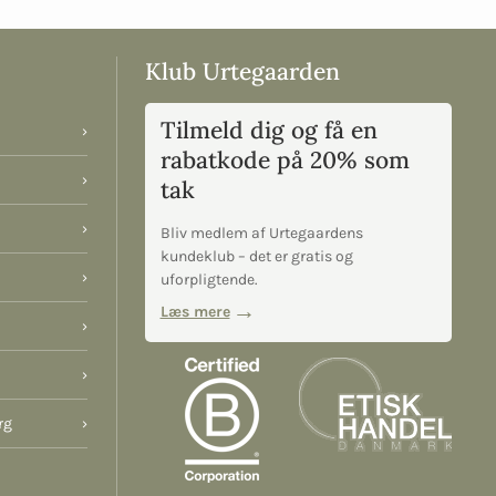
Klub Urtegaarden
Tilmeld dig og få en
›
rabatkode på 20% som
›
tak
›
Bliv medlem af Urtegaardens
kundeklub – det er gratis og
›
uforpligtende.
Læs mere
›
›
rg
›