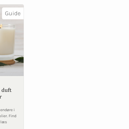
Guide
 duft
r
dendøre i
lier. Find
 læs