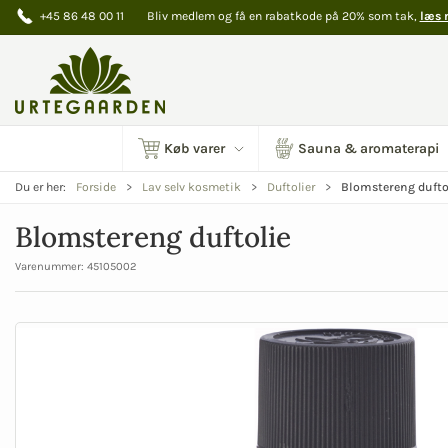
+45 86 48 00 11
Bliv medlem og få en rabatkode på 20% som tak,
læs 
Køb varer
Sauna & aromaterapi
Blomstereng dufto
Du er her:
Forside
Lav selv kosmetik
Duftolier
Blomstereng duftolie
Varenummer:
45105002