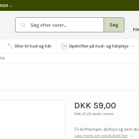
mere
Søg
FI
Olier til hud og hår
Opskrifter på hud- og hårpleje
lie
DKK 59,00
DKK 47,20 ekskl. moms
Til duftlamper, duftlys og som duf
Læs mere om produktet her