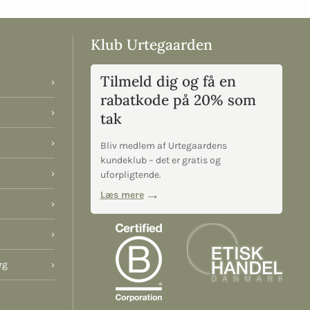
Klub Urtegaarden
Tilmeld dig og få en
›
rabatkode på 20% som
›
tak
›
Bliv medlem af Urtegaardens
kundeklub – det er gratis og
›
uforpligtende.
Læs mere
›
›
rg
›