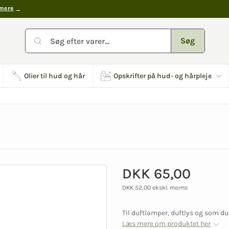
mere
Søg
Olier til hud og hår
Opskrifter på hud- og hårpleje
DKK 65,00
DKK 52,00 ekskl. moms
Til duftlamper, duftlys og som duf
Læs mere om produktet her