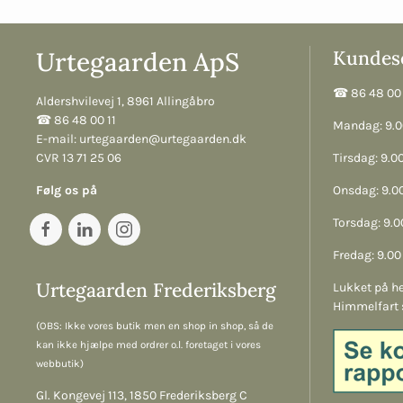
Urtegaarden ApS
Kundese
☎︎ 86 48 00 
Aldershvilevej 1, 8961 Allingåbro
☎︎ 86 48 00 11
Mandag: 9.00
E-mail:
urtegaarden@urtegaarden.dk
CVR 13 71 25 06
Tirsdag: 9.00
Følg os på
Onsdag: 9.00
Torsdag: 9.00
Fredag: 9.00 
Urtegaarden Frederiksberg
Lukket på he
Himmelfart 
(OBS: Ikke vores butik men en shop in shop, så de
kan ikke hjælpe med ordrer o.l. foretaget i vores
webbutik)
Gl. Kongevej 113, 1850 Frederiksberg C