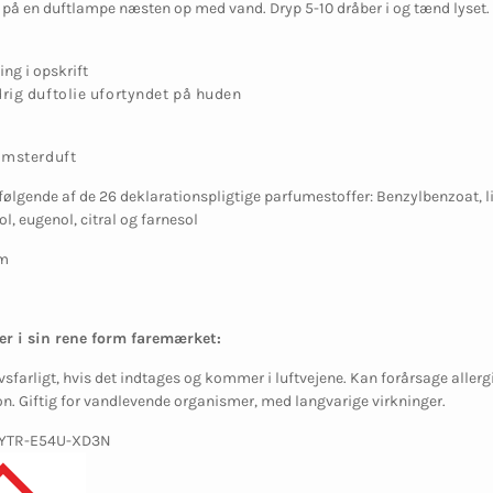
 på en duftlampe næsten op med vand. Dryp 5-10 dråber i og tænd lyset. D
ing i opskrift
rig duftolie ufortyndet på huden
omsterduft
følgende af de 26 deklarationspligtige parfumestoffer: Benzylbenzoat, li
l, eugenol, citral og farnesol
um
er i sin rene form faremærket:
vsfarligt, hvis det indtages og kommer i luftvejene. Kan forårsage allerg
ion. Giftig for vandlevende organismer, med langvarige virkninger.
-9YTR-E54U-XD3N