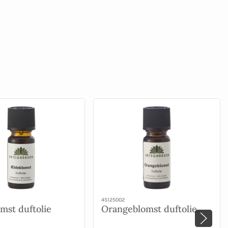
45125002
mst duftolie
Orangeblomst duftolie