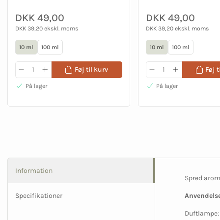
DKK 49,00
DKK 49,00
DKK 39,20 ekskl. moms
DKK 39,20 ekskl. moms
10 ml
100 ml
10 ml
100 ml
Føj til kurv
Føj t
På lager
På lager
Information
Spred aroma
Specifikationer
Anvendelse
Duftlampe: