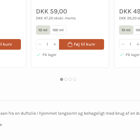
DKK 59,00
DKK 49
DKK 47,20 ekskl. moms
DKK 39,20 
10 ml
100 ml
10 ml
10
il kurv
Føj til kurv
På lager
På lager
en fra en duftolie i hjemmet langsomt og behageligt med brug af en d
: