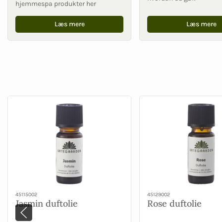
hjemmespa produkter her
Læs mere
Læs mere
45115002
45129002
Jasmin duftolie
Rose duftolie