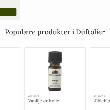
Populære produkter i Duftolier
45135502
45139002
Vanilje duftolie
Æbleblo