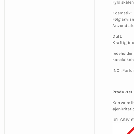
Fyld skålen
Kosmetik:
Følg anvisn
Anvend ald
Duft:
Kraftig bl
Indeholder 
kanelalkoho
INCI: Parf
Produktet 
Kan være li
øjenirritat
UFI: G5JV