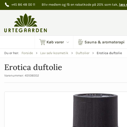
+45 86 48 00 11
Bliv medlem og få en rabatkode på 20% som tak,
læs 
Køb varer
Sauna & aromaterapi
Erotica duftolie
Du er her:
Forside
Lav selv kosmetik
Duftolier
Erotica duftolie
Varenummer:
45108002