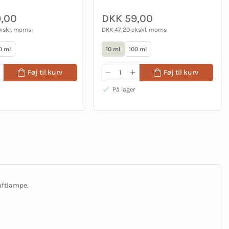
,00
DKK 59,00
ekskl. moms
DKK 47,20 ekskl. moms
0 ml
10 ml
100 ml
Føj til kurv
Føj til kurv
På lager
uftlampe.