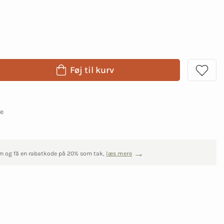
Føj til kurv
ge
m og få en rabatkode på 20% som tak,
læs mere