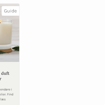
Guide
 duft
r
dendøre i
lier. Find
 læs