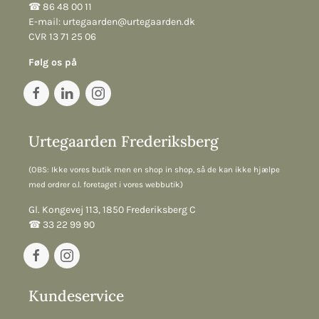
☎︎ 86 48 00 11
E-mail:
urtegaarden@urtegaarden.dk
CVR 13 71 25 06
Følg os på
Urtegaarden Frederiksberg
(OBS: Ikke vores butik men en shop in shop, så de kan ikke hjælpe
med ordrer o.l. foretaget i vores webbutik)
Gl. Kongevej 113, 1850 Frederiksberg C
☎︎ 33 22 99 90
Kundeservice