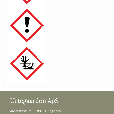
Urtegaarden ApS
Aldershvilevej 1, 8961 Allingåbro