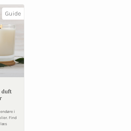
Guide
 duft
r
dendøre i
lier. Find
 læs