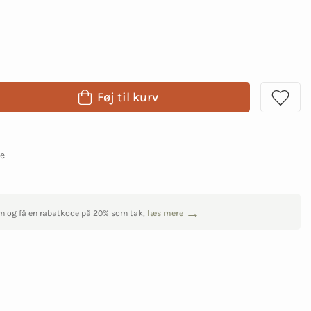
Føj til kurv
ge
m og få en rabatkode på 20% som tak,
læs mere