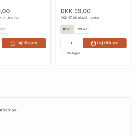
,00
DKK 59,00
ekskl. moms
DKK 47,20 ekskl. moms
0 ml
10 ml
100 ml
Føj til kurv
Føj til kurv
På lager
uftlampe.