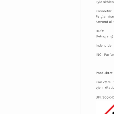
Fyld skålen
Kosmetik:
Følg anvisn
Anvend ald
Duft:
Behagelig
Indeholder 
INCI: Parf
Produktet 
Kan være li
øjenirritat
UFI: 30QK