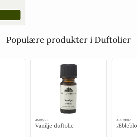
Populære produkter i Duftolier
45135502
45139002
Vanilje duftolie
Æbleblo