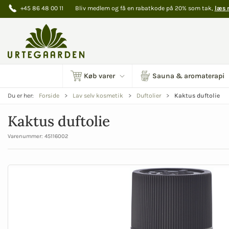
+45 86 48 00 11
Bliv medlem og få en rabatkode på 20% som tak,
læs 
Køb varer
Sauna & aromaterapi
Kaktus duftolie
Du er her:
Forside
Lav selv kosmetik
Duftolier
Kaktus duftolie
Varenummer:
45116002