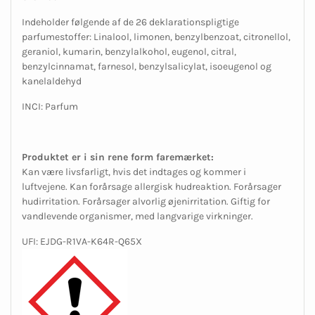
Indeholder følgende af de 26 deklarationspligtige
parfumestoffer: Linalool, limonen, benzylbenzoat, citronellol,
geraniol, kumarin, benzylalkohol, eugenol, citral,
benzylcinnamat, farnesol, benzylsalicylat, isoeugenol og
kanelaldehyd
INCI: Parfum
Produktet er i sin rene form faremærket:
Kan være livsfarligt, hvis det indtages og kommer i
luftvejene. Kan forårsage allergisk hudreaktion. Forårsager
hudirritation. Forårsager alvorlig øjenirritation. Giftig for
vandlevende organismer, med langvarige virkninger.
UFI: EJDG-R1VA-K64R-Q65X