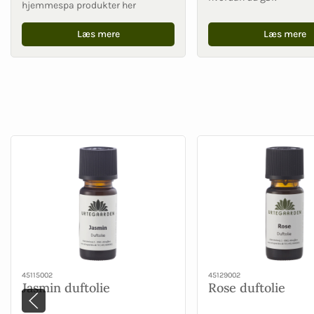
hjemmespa produkter her
Læs mere
Læs mere
45115002
45129002
Jasmin duftolie
Rose duftolie