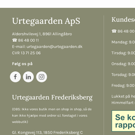
Urtegaarden ApS
Kundese
☎︎ 86 48 00 
Aldershvilevej 1, 8961 Allingåbro
☎︎ 86 48 00 11
Mandag: 9.00
E-mail:
urtegaarden@urtegaarden.dk
CVR 13 71 25 06
Tirsdag: 9.00
Følg os på
Onsdag: 9.00
Torsdag: 9.00
Fredag: 9.00 
Urtegaarden Frederiksberg
Lukket på he
Himmelfart 
(OBS: Ikke vores butik men en shop in shop, så de
kan ikke hjælpe med ordrer o.l. foretaget i vores
webbutik)
Gl. Kongevej 113, 1850 Frederiksberg C