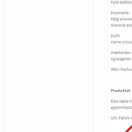
Fyld skålen
Kosmetik:
Følg anvisn
Anvend ald
Duft:
Varm citru
Indeholder 
og eugenol
INCI: Parf
Produktet 
Kan være li
øjenirritat
UFI: YWUV