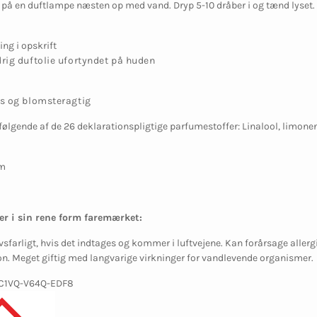
 på en duftlampe næsten op med vand. Dryp 5-10 dråber i og tænd lyset. D
ing i opskrift
rig duftolie ufortyndet på huden
s og blomsteragtig
følgende af de 26 deklarationspligtige parfumestoffer: Linalool, limonen,
um
er i sin rene form faremærket:
vsfarligt, hvis det indtages og kommer i luftvejene. Kan forårsage allerg
ion. Meget giftig med langvarige virkninger for vandlevende organismer
-C1VQ-V64Q-EDF8