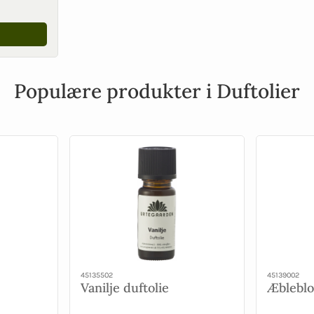
Populære produkter i Duftolier
45135502
45139002
Vanilje duftolie
Æbleblo