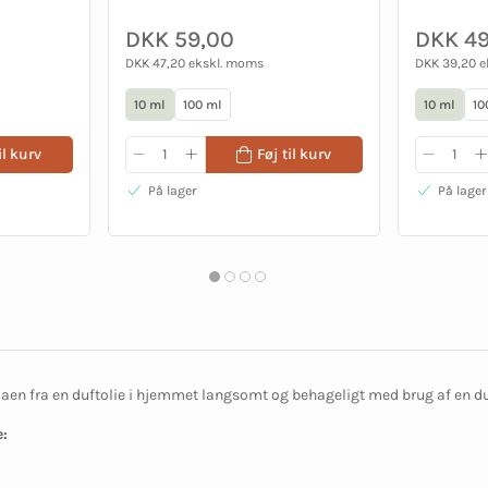
DKK 59,00
DKK 49
DKK 47,20 ekskl. moms
DKK 39,20 
10 ml
100 ml
10 ml
10
il kurv
Føj til kurv
På lager
På lager
en fra en duftolie i hjemmet langsomt og behageligt med brug af en d
: