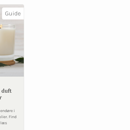
Guide
 duft
r
dendøre i
lier. Find
 læs