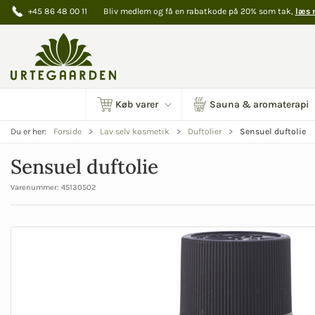
+45 86 48 00 11
Bliv medlem og få en rabatkode på 20% som tak,
læs 
Køb varer
Sauna & aromaterapi
Sensuel duftolie
Du er her:
Forside
Lav selv kosmetik
Duftolier
Sensuel duftolie
Varenummer:
45130502