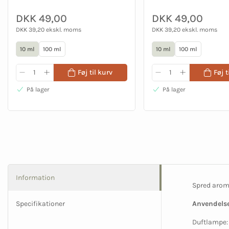
DKK 49,00
DKK 49,00
DKK 39,20 ekskl. moms
DKK 39,20 ekskl. moms
10 ml
100 ml
10 ml
100 ml
Føj til kurv
Føj t
På lager
På lager
Information
Spred aroma
Specifikationer
Anvendelse
Duftlampe: