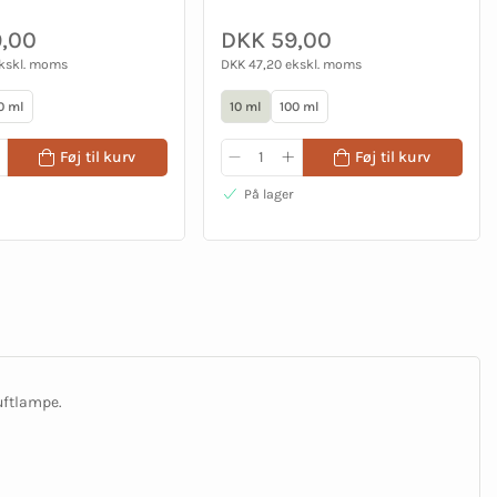
,00
DKK 59,00
ekskl. moms
DKK 47,20 ekskl. moms
0 ml
10 ml
100 ml
Føj til kurv
Føj til kurv
På lager
uftlampe.