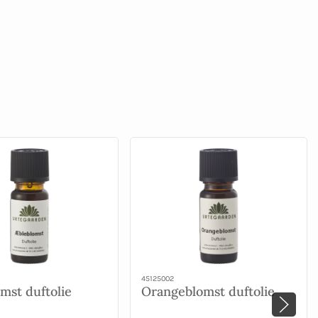
45125002
mst duftolie
Orangeblomst duftolie