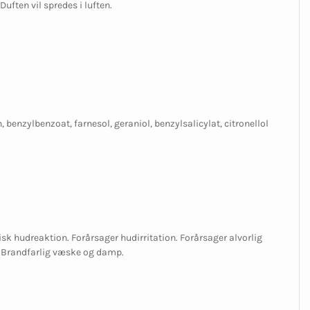
uften vil spredes i luften.
 benzylbenzoat, farnesol, geraniol, benzylsalicylat, citronellol
isk hudreaktion. Forårsager hudirritation. Forårsager alvorlig
. Brandfarlig væske og damp.