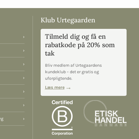
Klub Urtegaarden
Tilmeld dig og få en
›
rabatkode på 20% som
›
tak
›
Bliv medlem af Urtegaardens
kundeklub – det er gratis og
›
uforpligtende.
Læs mere
›
›
rg
›