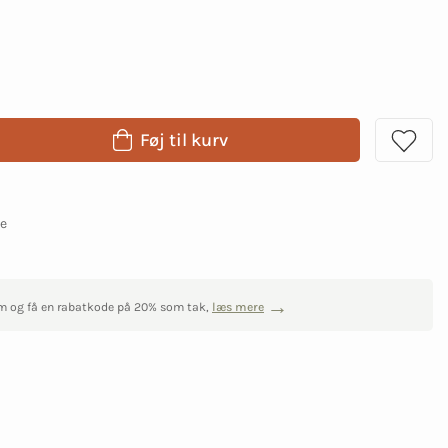
Føj til kurv
ge
m og få en rabatkode på 20% som tak,
læs mere