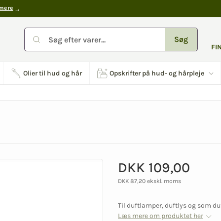
mere
Søg
FI
Olier til hud og hår
Opskrifter på hud- og hårpleje
DKK 109,00
DKK 87,20 ekskl. moms
Til duftlamper, duftlys og som duf
Læs mere om produktet her