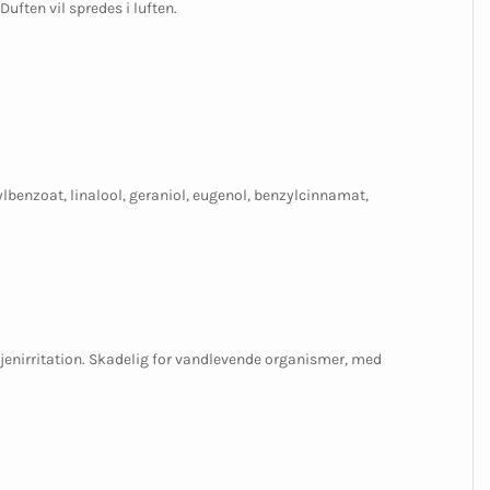
uften vil spredes i luften.
ylbenzoat, linalool, geraniol, eugenol, benzylcinnamat,
øjenirritation. Skadelig for vandlevende organismer, med