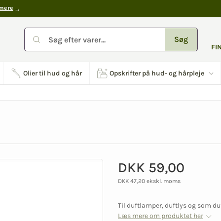
mere
Søg
FI
Olier til hud og hår
Opskrifter på hud- og hårpleje
DKK 59,00
DKK 47,20 ekskl. moms
Til duftlamper, duftlys og som duf
Læs mere om produktet her