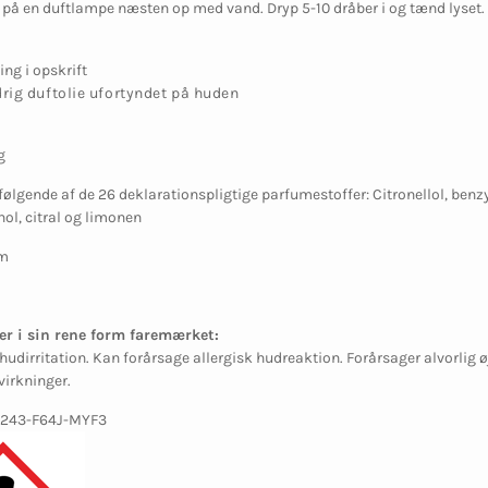
 på en duftlampe næsten op med vand. Dryp 5-10 dråber i og tænd lyset. D
ing i opskrift
rig duftolie ufortyndet på huden
g
følgende af de 26 deklarationspligtige parfumestoffer: Citronellol, benz
ol, citral og limonen
um
er i sin rene form faremærket:
hudirritation. Kan forårsage allergisk hudreaktion. Forårsager alvorlig 
virkninger.
4243-F64J-MYF3