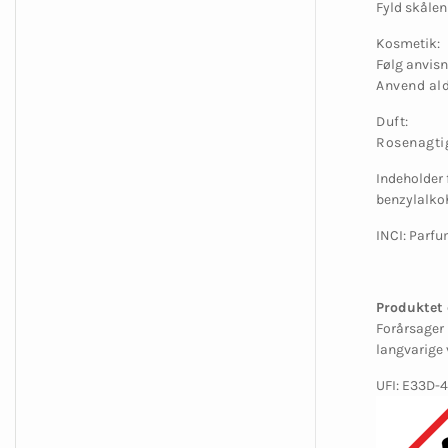
Fyld skålen
Kosmetik:
Følg anvisn
Anvend ald
Duft:
Rosenagti
Indeholder 
benzylalkoh
INCI: Parf
Produktet 
Forårsager 
langvarige 
UFI: E33D-