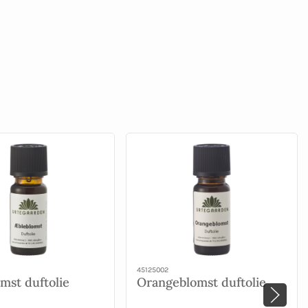
45125002
mst duftolie
Orangeblomst duftolie