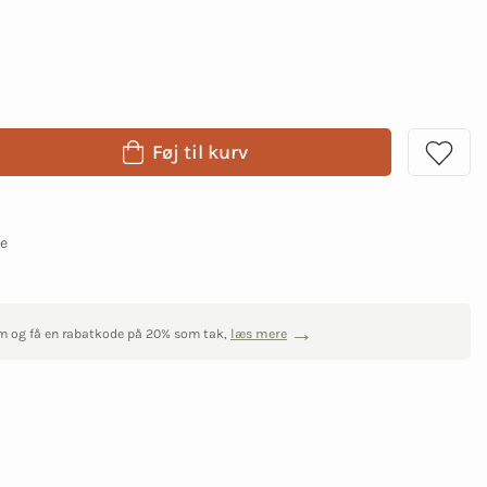
Føj til kurv
ge
m og få en rabatkode på 20% som tak,
læs mere