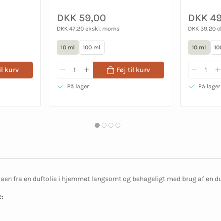
DKK 59,00
DKK 49
DKK 47,20 ekskl. moms
DKK 39,20 
10 ml
100 ml
10 ml
10
il kurv
Føj til kurv
På lager
På lager
en fra en duftolie i hjemmet langsomt og behageligt med brug af en d
: