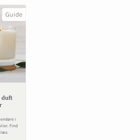
Guide
 duft
r
dendøre i
lier. Find
 læs