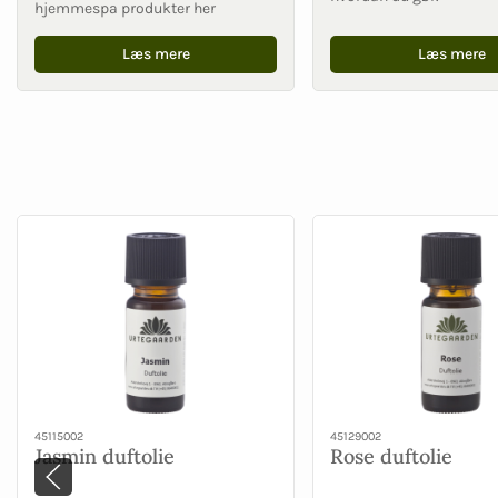
hjemmespa produkter her
Læs mere
Læs mere
45115002
45129002
Jasmin duftolie
Rose duftolie