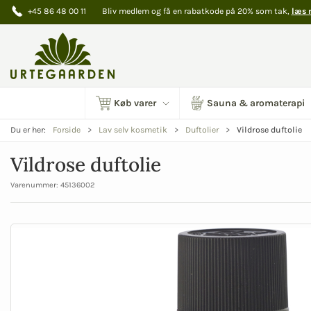
+45 86 48 00 11
Bliv medlem og få en rabatkode på 20% som tak,
læs 
Køb varer
Sauna & aromaterapi
Vildrose duftolie
Du er her:
Forside
Lav selv kosmetik
Duftolier
Vildrose duftolie
Varenummer:
45136002