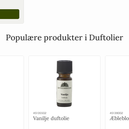
Populære produkter i Duftolier
45135502
45139002
Vanilje duftolie
Æbleblo