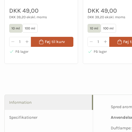
DKK 49,00
DKK 49,00
DKK 39,20 ekskl. moms
DKK 39,20 ekskl. moms
10 ml
100 ml
10 ml
100 ml
Føj til kurv
Føj t
På lager
På lager
Information
Spred aroma
Specifikationer
Anvendelse
Duftlampe: