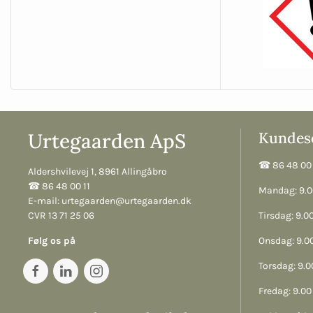
Urtegaarden ApS
Kundese
☎︎ 86 48 00 
Aldershvilevej 1, 8961 Allingåbro
☎︎ 86 48 00 11
Mandag: 9.00
E-mail:
urtegaarden@urtegaarden.dk
CVR 13 71 25 06
Tirsdag: 9.00
Følg os på
Onsdag: 9.00
Torsdag: 9.00
Fredag: 9.00 