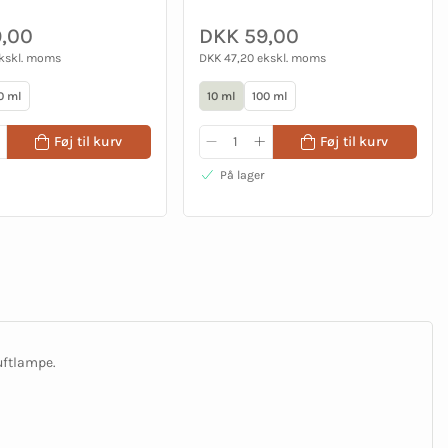
,00
DKK 59,00
ekskl. moms
DKK 47,20 ekskl. moms
0 ml
10 ml
100 ml
Føj til kurv
Føj til kurv
På lager
uftlampe.