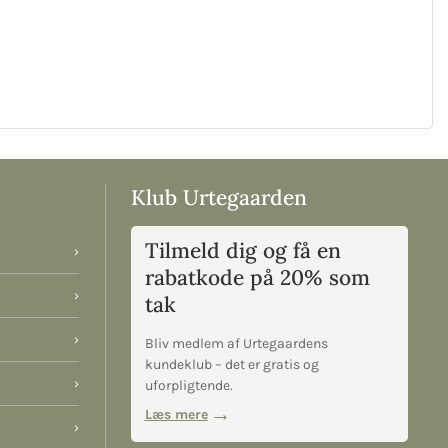
Klub Urtegaarden
Tilmeld dig og få en
›
rabatkode på 20% som
›
tak
›
Bliv medlem af Urtegaardens
kundeklub – det er gratis og
›
uforpligtende.
Læs mere
›