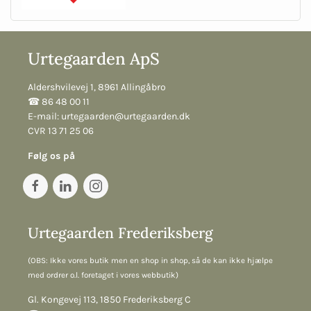
Urtegaarden ApS
Aldershvilevej 1, 8961 Allingåbro
☎︎ 86 48 00 11
E-mail:
urtegaarden@urtegaarden.dk
CVR 13 71 25 06
Følg os på
Urtegaarden Frederiksberg
(OBS: Ikke vores butik men en shop in shop, så de kan ikke hjælpe
med ordrer o.l. foretaget i vores webbutik)
Gl. Kongevej 113, 1850 Frederiksberg C