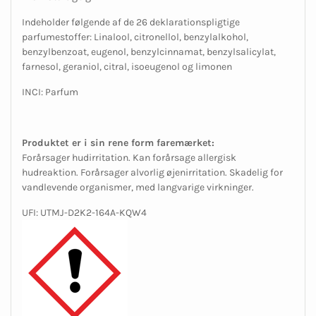
Indeholder følgende af de 26 deklarationspligtige
parfumestoffer: Linalool, citronellol, benzylalkohol,
benzylbenzoat, eugenol, benzylcinnamat, benzylsalicylat,
farnesol, geraniol, citral, isoeugenol og limonen
INCI: Parfum
Produktet er i sin rene form faremærket:
Forårsager hudirritation. Kan forårsage allergisk
hudreaktion. Forårsager alvorlig øjenirritation. Skadelig for
vandlevende organismer, med langvarige virkninger.
UFI: UTMJ-D2K2-164A-KQW4