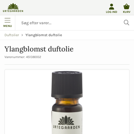
LOG IND
KURV
MENU
Ylangblomst duftolie
Duftolier
Ylangblomst duftolie
Varenummer:
45138002