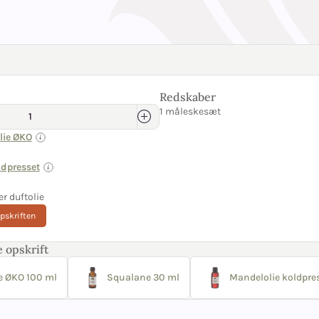
Redskaber
1 måleskesæt
lie ØKO
ldpresset
er duftolie
opskriften
 opskrift
e ØKO 100 ml
Squalane 30 ml
Mandelolie koldpre