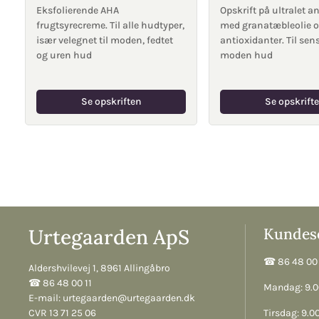
Eksfolierende AHA
Opskrift på ultralet 
frugtsyrecreme. Til alle hudtyper,
med granatæbleolie 
især velegnet til moden, fedtet
antioxidanter. Til sens
og uren hud
moden hud
Se opskriften
Se opskrift
Urtegaarden ApS
Kundese
☎︎ 86 48 00 
Aldershvilevej 1, 8961 Allingåbro
☎︎ 86 48 00 11
Mandag: 9.00
E-mail:
urtegaarden@urtegaarden.dk
CVR 13 71 25 06
Tirsdag: 9.00