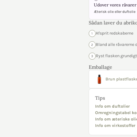
Udover vores råvarer 
Æterisk olie eller duftolie
Sådan laver du abrik
Afsprit redskaberne
1
Bland alle råvarerne d
2
Ryst flasken grundigt 
3
Emballage
Brun plastflaske
Tips
Info om duftolier
Omregningstabel ko
Info om æteriske oli
Info om virkestoffer