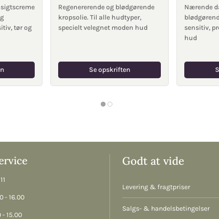
ansigtscreme
Regenererende og blødgørende
Nærende d
og
kropsolie. Til alle hudtyper,
blødgørende
itiv, tør og
specielt velegnet moden hud
sensitiv, 
hud
en
Se opskriften
S
rvice
Godt at vide
11
Levering & fragtpriser
 - 16.00
Salgs- & handelsbetingelser
 - 15.00