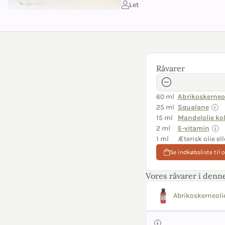
Let
Råvarer
60 ml
Abrikoskerneo
25 ml
Squalane
15 ml
Mandelolie ko
2 ml
E-vitamin
1 ml
Æterisk olie ell
Se indkøbsliste til 
Vores råvarer i denne
Abrikoskerneoli