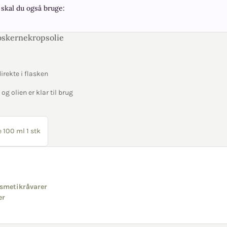
skal du også bruge:
oskernekropsolie
irekte i flasken
og olien er klar til brug
 100 ml 1 stk
smetikråvarer
er