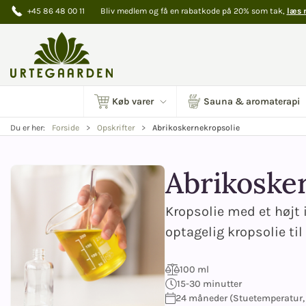
+45 86 48 00 11
Bliv medlem og få en rabatkode på 20% som tak,
læs 
Køb varer
Sauna & aromaterapi
Abrikoskernekropsolie
Du er her:
Forside
Opskrifter
Abrikoske
Kropsolie med et højt 
optagelig kropsolie ti
100 ml
15-30 minutter
24 måneder (Stuetemperatur, 