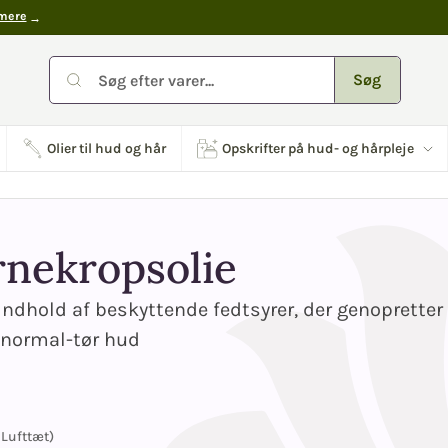
mere
Søg
Olier til hud og hår
Opskrifter på hud- og hårpleje
rnekropsolie
indhold af beskyttende fedtsyrer, der genopretter
l normal-tør hud
Lufttæt)