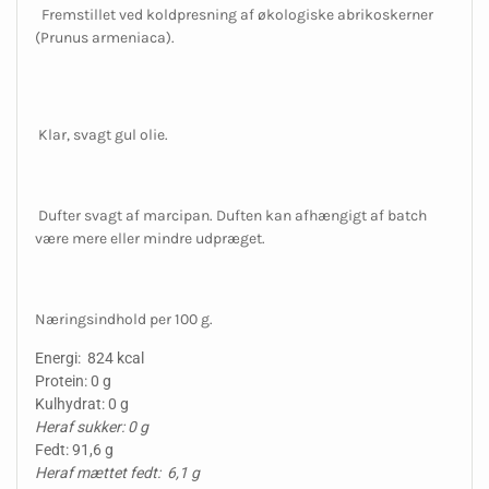
Fremstillet ved koldpresning af økologiske abrikoskerner
(Prunus armeniaca).
Klar, svagt gul olie.
Dufter svagt af marcipan. Duften kan afhængigt af batch
være mere eller mindre udpræget.
Næringsindhold per 100 g.
Energi: 824 kcal
Protein: 0 g
Kulhydrat: 0 g
Heraf sukker: 0 g
Fedt: 91,6 g
Heraf mættet fedt: 6,1 g