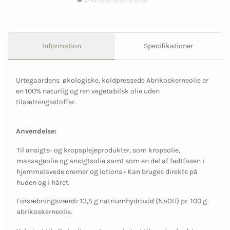
Information
Specifikationer
Urtegaardens økologiske, koldpressede Abrikoskerneolie er
en 100% naturlig og ren vegetabilsk olie uden
tilsætningsstoffer.
Anvendelse:
Til ansigts- og kropsplejeprodukter, som kropsolie,
massageolie og ansigtsolie samt som en del af fedtfasen i
hjemmelavede cremer og lotions • Kan bruges direkte på
huden og i håret.
Forsæbningsværdi: 13,5 g natriumhydroxid (NaOH) pr. 100 g
abrikoskerneolie.