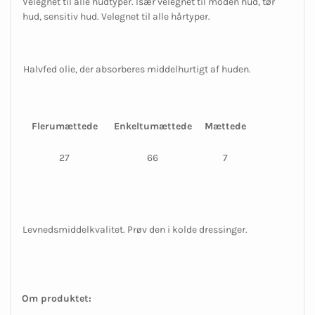
Velegnet til alle hudtyper. Især velegnet til moden hud, tør
hud, sensitiv hud. Velegnet til alle hårtyper.
Halvfed olie, der absorberes middelhurtigt af huden.
Flerumættede
Enkeltumættede
Mættede
27
66
7
Levnedsmiddelkvalitet. Prøv den i kolde dressinger.
Om produktet: