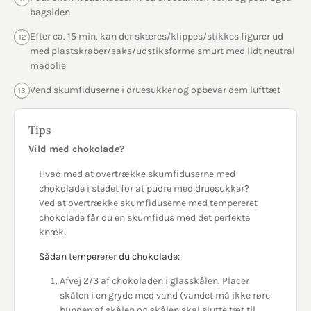
bagsiden
Efter ca. 15 min. kan der skæres/klippes/stikkes figurer ud
12
med plastskraber/saks/udstiksforme smurt med lidt neutral
madolie
Vend skumfiduserne i druesukker og opbevar dem lufttæt
13
Tips
Vild med chokolade?
Hvad med at ​overtrække skumfiduserne med
chokolade i stedet for at pudre med druesukker?
Ved at overtrække skumfiduserne med tempereret
chokolade får du en skumfidus med det perfekte
knæk.
Sådan tempererer du chokolade:
Afvej 2/3 af chokoladen i glasskålen. Placer
skålen i en gryde med vand (vandet må ikke røre
bunden af skålen og skålen skal slutte tæt til