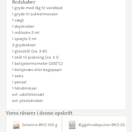
Redskaber
1 gryde med låg til vandbad
1 gryde til sukkermassen
1 vægt
1 dejskraber
1 måleske 2 ml
1 sprøjte 2 ml
2 grydeskeer
1 glasskål (ca. 3 dl)
1 skål til piskning (ca. 5 l)
1 bolsjetermometer (200°C)
1 bolsjevæv eller bagepapir
1 saks
1 pensel
1 håndmikser
evt. udstikkersæt
evt. plastskraber
Vores råvarer i denne opskrift
Gelatine ØKO 100 g
Æggehvidepulver ØKO 25 g