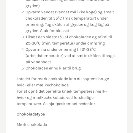
gryden)
Opvarm vandet (vandet må ikke koge) og smelt
chokoladen til 55°C (max temperatur) under
omrøring. Tag skålen af gryden og læg låg på
gryden. Sluk for blusset
Tilsæt den sidste 1/3 af chokoladen og afkøl til
29-30°C (min. temperatur) under omrøring
Opvarm nu under omrøring til 31-33°C
(arbejdstemperatur) ved at sætte skålen tilbage
på vandbadet
Chokoladen er nu klar til brug
I stedet for mørk chokolade kan du sagtens bruge
hvid- eller mælkechokolade.
For at opnå det perfekte knæk tempereres mørk-
hvid- og mælkechokolade ved forskellige
temperaturer. Se hjælpeskemaet nedenfor
Chokoladetype
Mørk chokolade