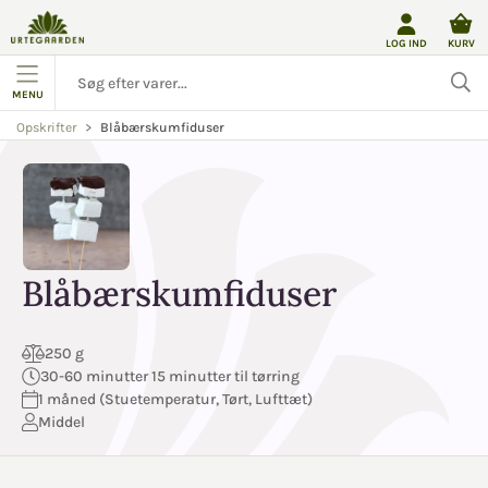
LOG IND
KURV
MENU
Blåbærskumfiduser
Opskrifter
Blåbærskumfiduser
250 g
30-60 minutter 15 minutter til tørring
1 måned (Stuetemperatur, Tørt, Lufttæt)
Middel