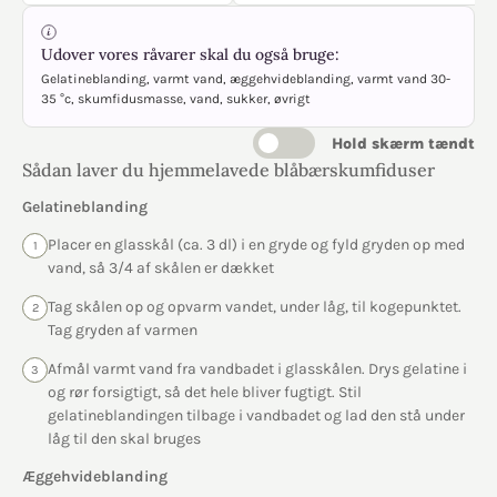
Udover vores råvarer skal du også bruge:
Gelatineblanding, varmt vand, æggehvideblanding, varmt vand 30-
35 °c, skumfidusmasse, vand, sukker, øvrigt
Hold skærm tændt
Sådan laver du hjemmelavede blåbærskumfiduser
Gelatineblanding
Placer en glasskål (ca. 3 dl) i en gryde og fyld gryden op med
1
vand, så 3/4 af skålen er dækket
Tag skålen op og opvarm vandet, under låg, til kogepunktet.
2
Tag gryden af varmen
Afmål varmt vand fra vandbadet i glasskålen. Drys gelatine i
3
og rør forsigtigt, så det hele bliver fugtigt. Stil
gelatineblandingen tilbage i vandbadet og lad den stå under
låg til den skal bruges
Æggehvideblanding