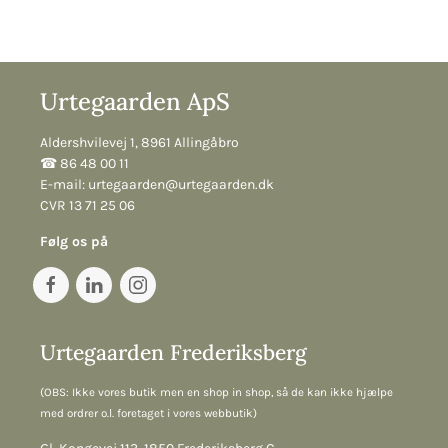
Urtegaarden ApS
Aldershvilevej 1, 8961 Allingåbro
☎︎ 86 48 00 11
E-mail:
urtegaarden@urtegaarden.dk
CVR 13 71 25 06
Følg os på
Urtegaarden Frederiksberg
(OBS: Ikke vores butik men en shop in shop, så de kan ikke hjælpe
med ordrer o.l. foretaget i vores webbutik)