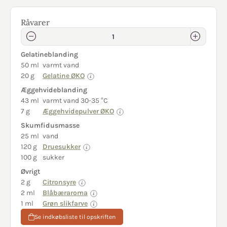
Råvarer
Gelatineblanding
50 ml
varmt vand
20 g
Gelatine ØKO
Æggehvideblanding
43 ml
varmt vand 30-35 °C
7 g
Æggehvidepulver ØKO
Skumfidusmasse
25 ml
vand
120 g
Druesukker
100 g
sukker
Øvrigt
2 g
Citronsyre
2 ml
Blåbæraroma
1 ml
Grøn slikfarve
Se indkøbsliste til opskriften