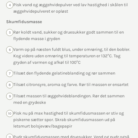
Pisk vand og æggehvidepulver ved lav hastighed i skålen til
4
æggehvidepulveret er opløst
Skumfidusmasse
Rør koldt vand, sukker og druesukker godt sammen til en
5
flydende masse i gryden
Varm op på næsten fuldt blus, under omrøring, til den bobler.
6
Kog videre uden omrøring til temperaturen er 132°C. Tag
gryden af varmen og afkøl til 100°C
Tilsæt den flydende gelatineblanding og rør sammen
7
Tilsæt citronsyre, aroma og farve. Rør til massen er ensartet
8
Tilsæt massen til æggehvideblandingen. Rør det sammen
9
med en grydeske
Pisk nu på max hastighed til skumfidusmassen er stiv og
10
piskerne sætter spor. Skrab skumfidusmassen ud på
letsmurt bolsjevæv/bagepapir
Pudr skumfidusmassen med druesukker. Vend og pudr også
11