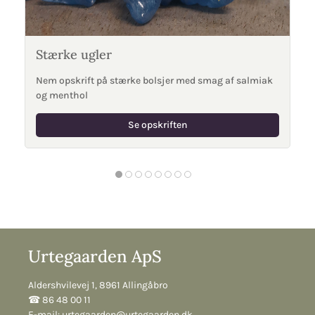
Stærke ugler
Nem opskrift på stærke bolsjer med smag af salmiak
og menthol
Se opskriften
Urtegaarden ApS
Aldershvilevej 1, 8961 Allingåbro
☎︎ 86 48 00 11
E-mail:
urtegaarden@urtegaarden.dk