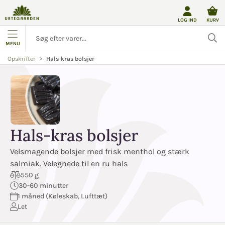
LOG IND
KURV
MENU
Hals-kras bolsjer
Opskrifter
Hals-kras bolsjer
Velsmagende bolsjer med frisk menthol og stærk
salmiak. Velegnede til en ru hals
550 g
30-60 minutter
1 måned (Køleskab, Lufttæt)
Let