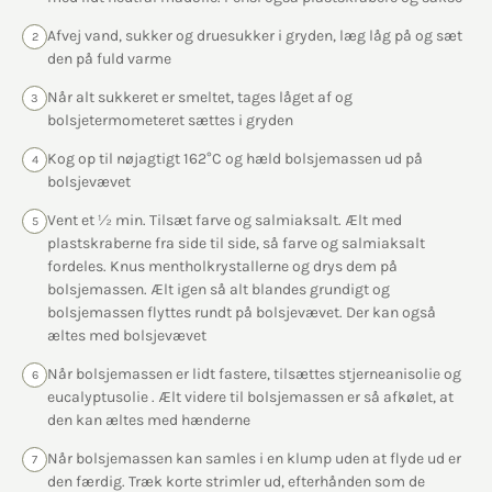
Afvej vand, sukker og druesukker i gryden, læg låg på og sæt
2
den på fuld varme
Når alt sukkeret er smeltet, tages låget af og
3
bolsjetermometeret sættes i gryden
Kog op til nøjagtigt 162°C og hæld bolsjemassen ud på
4
bolsjevævet
Vent et ½ min. Tilsæt farve og salmiaksalt. Ælt med
5
plastskraberne fra side til side, så farve og salmiaksalt
fordeles. Knus mentholkrystallerne og drys dem på
bolsjemassen. Ælt igen så alt blandes grundigt og
bolsjemassen flyttes rundt på bolsjevævet. Der kan også
æltes med bolsjevævet
Når bolsjemassen er lidt fastere, tilsættes stjerneanisolie og
6
eucalyptusolie . Ælt videre til bolsjemassen er så afkølet, at
den kan æltes med hænderne
Når bolsjemassen kan samles i en klump uden at flyde ud er
7
den færdig. Træk korte strimler ud, efterhånden som de