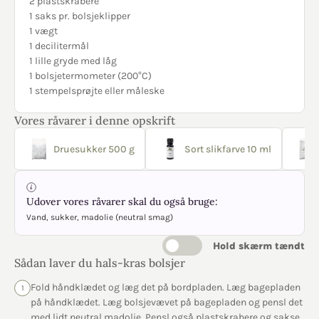
2 plastskrabere
1 saks pr. bolsjeklipper
1 vægt
1 decilitermål
1 lille gryde med låg
1 bolsjetermometer (200°C)
1 stempelsprøjte eller måleske
Vores råvarer i denne opskrift
Druesukker 500 g
Sort slikfarve 10 ml
Udover vores råvarer skal du også bruge:
Vand, sukker, madolie (neutral smag)
Hold skærm tændt
Sådan laver du hals-kras bolsjer
Fold håndklædet og læg det på bordpladen. Læg bagepladen
1
på håndklædet. Læg bolsjevævet på bagepladen og pensl det
med lidt neutral madolie. Pensl også plastskrabere og sakse