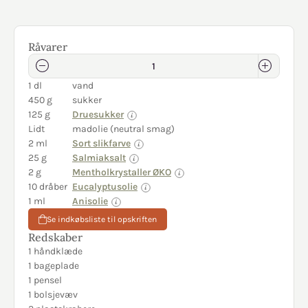
Råvarer
1 dl
vand
450 g
sukker
125 g
Druesukker
Lidt
madolie (neutral smag)
2 ml
Sort slikfarve
25 g
Salmiaksalt
2 g
Mentholkrystaller ØKO
10 dråber
Eucalyptusolie
1 ml
Anisolie
Se indkøbsliste til opskriften
Redskaber
1 håndklæde
1 bageplade
1 pensel
1 bolsjevæv