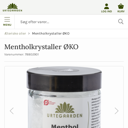
LOG IND
KURV
MENU
Mentholkrystaller ØKO
Æteriske olier
Mentholkrystaller ØKO
Varenummer:
78802901