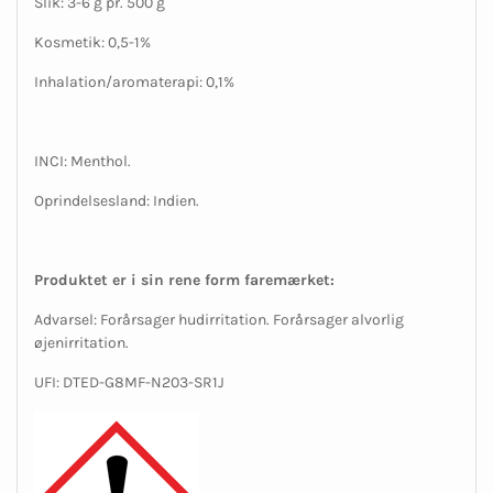
Slik: 3-6 g pr. 500 g
Kosmetik: 0,5-1%
Inhalation/aromaterapi: 0,1%
INCI: Menthol.
Oprindelsesland: Indien.
Produktet er i sin rene form faremærket:
Advarsel: Forårsager hudirritation. Forårsager alvorlig
øjenirritation.
UFI: DTED-G8MF-N203-SR1J