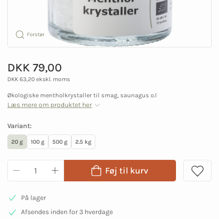
Forstør
DKK 79,00
DKK 63,20 ekskl. moms
Økologiske mentholkrystaller til smag, saunagus o.l
Læs mere om produktet her
Variant:
20 g
100 g
500 g
2.5 kg
Føj til kurv
På lager
Afsendes inden for 3 hverdage