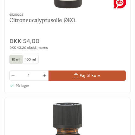
65210202
Citroneucalyptusolie ØKO
DKK 54,00
DKK 43,20 ekskl. moms
10 ml
100 ml
Føj til kurv
På lager