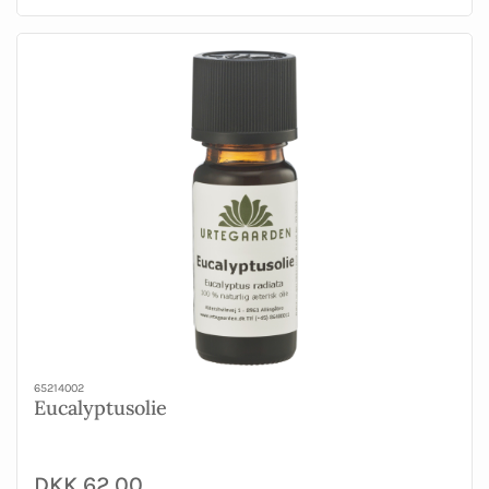
65214002
Eucalyptusolie
DKK 62,00