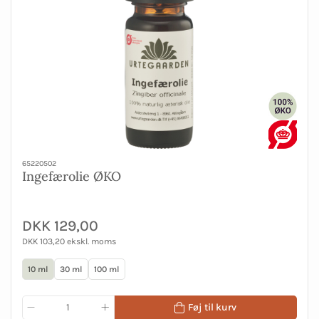
65220502
Ingefærolie ØKO
DKK 129,00
DKK 103,20 ekskl. moms
10 ml
30 ml
100 ml
Føj til kurv