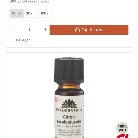
DKK 52,00 ekskl. moms
10 ml
30 ml
100 ml
Føj til kurv
På lager