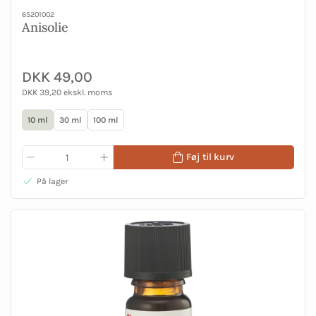
65201002
Anisolie
DKK 49,00
DKK 39,20 ekskl. moms
10 ml
30 ml
100 ml
Føj til kurv
På lager