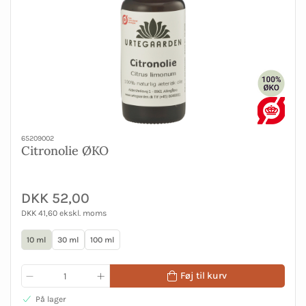
65209002
Citronolie ØKO
DKK 52,00
DKK 41,60 ekskl. moms
10 ml
30 ml
100 ml
Føj til kurv
På lager