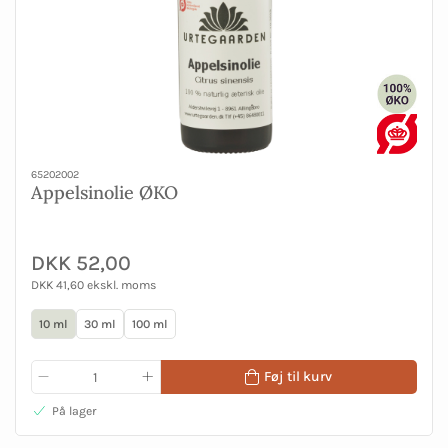
65202002
Appelsinolie ØKO
DKK 52,00
DKK 41,60 ekskl. moms
10 ml
30 ml
100 ml
Føj til kurv
På lager