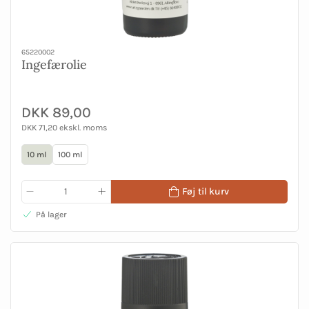
65220002
Ingefærolie
DKK 89,00
DKK 71,20 ekskl. moms
10 ml
100 ml
Føj til kurv
På lager