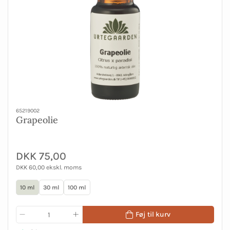
65219002
Grapeolie
DKK 75,00
DKK 60,00 ekskl. moms
10 ml
30 ml
100 ml
Føj til kurv