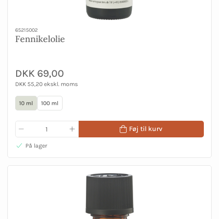
65215002
Fennikelolie
DKK 69,00
DKK 55,20 ekskl. moms
10 ml
100 ml
Føj til kurv
På lager