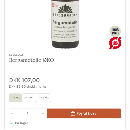
65206002
Bergamotolie ØKO
DKK 107,00
DKK 85,60 ekskl. moms
10 ml
30 ml
100 ml
Føj til kurv
På lager