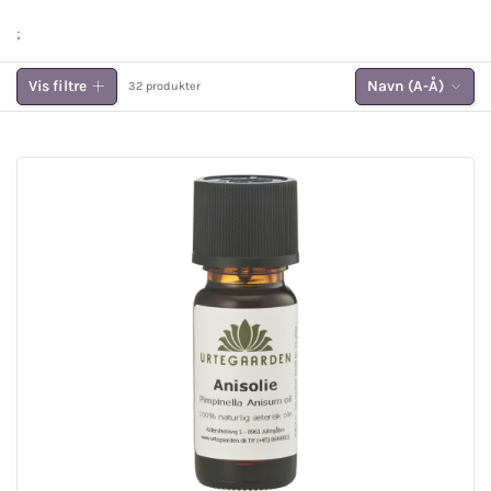
;
Vis filtre
Navn (A-Å)
32 produkter