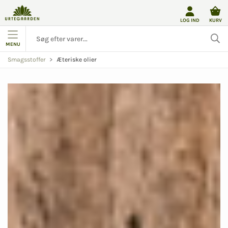
LOG IND
KURV
MENU
Æteriske olier
Smagsstoffer