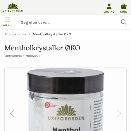
LOG IND
KURV
MENU
Mentholkrystaller ØKO
Æteriske olier
Mentholkrystaller ØKO
Varenummer:
78802901