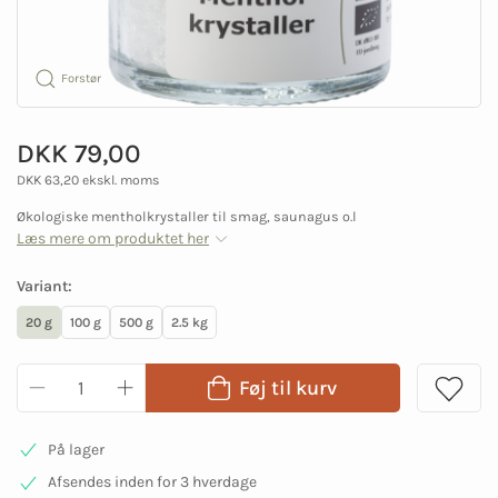
Forstør
DKK 79,00
DKK 63,20 ekskl. moms
Økologiske mentholkrystaller til smag, saunagus o.l
Læs mere om produktet her
Variant:
20 g
100 g
500 g
2.5 kg
Føj til kurv
På lager
Afsendes inden for 3 hverdage