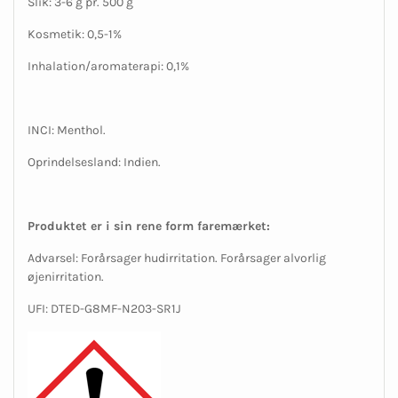
Slik: 3-6 g pr. 500 g
Kosmetik: 0,5-1%
Inhalation/aromaterapi: 0,1%
INCI: Menthol.
Oprindelsesland: Indien.
Produktet er i sin rene form faremærket:
Advarsel: Forårsager hudirritation. Forårsager alvorlig
øjenirritation.
UFI: DTED-G8MF-N203-SR1J