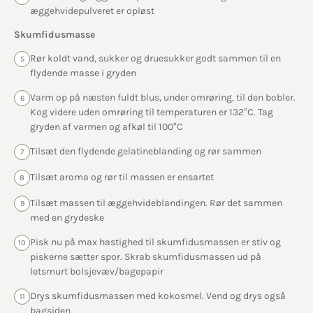
æggehvidepulveret er opløst
Skumfidusmasse
Rør koldt vand, sukker og druesukker godt sammen til en
5
flydende masse i gryden
Varm op på næsten fuldt blus, under omrøring, til den bobler.
6
Kog videre uden omrøring til temperaturen er 132°C. Tag
gryden af varmen og afkøl til 100°C
Tilsæt den flydende gelatineblanding og rør sammen
7
Tilsæt aroma og rør til massen er ensartet
8
Tilsæt massen til æggehvideblandingen. Rør det sammen
9
med en grydeske
Pisk nu på max hastighed til skumfidusmassen er stiv og
10
piskerne sætter spor. Skrab skumfidusmassen ud på
letsmurt bolsjevæv/bagepapir
Drys skumfidusmassen med kokosmel. Vend og drys også
11
bagsiden