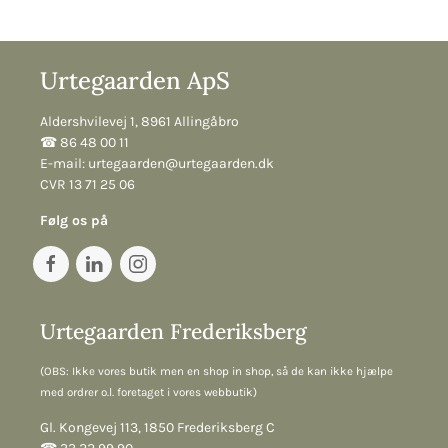
Urtegaarden ApS
Aldershvilevej 1, 8961 Allingåbro
☎︎ 86 48 00 11
E-mail:
urtegaarden@urtegaarden.dk
CVR 13 71 25 06
Følg os på
Urtegaarden Frederiksberg
(OBS: Ikke vores butik men en shop in shop, så de kan ikke hjælpe
med ordrer o.l. foretaget i vores webbutik)
Gl. Kongevej 113, 1850 Frederiksberg C