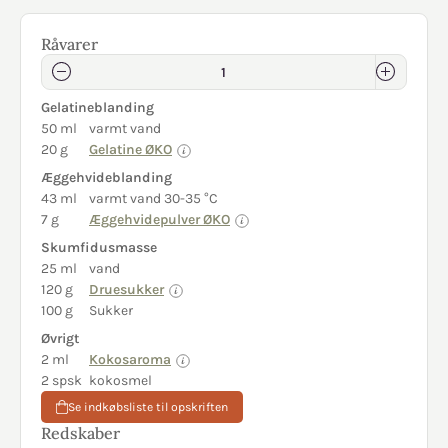
Råvarer
Gelatineblanding
50 ml
varmt vand
20 g
Gelatine ØKO
Æggehvideblanding
43 ml
varmt vand 30-35 °C
7 g
Æggehvidepulver ØKO
Skumfidusmasse
25 ml
vand
120 g
Druesukker
100 g
Sukker
Øvrigt
2 ml
Kokosaroma
2 spsk
kokosmel
Se indkøbsliste til opskriften
Redskaber