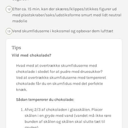
Efter ca. 15 min. kan der skæres/klippes/stikkes figurer ud
12
med plastskraber/saks/udstiksforme smurt med lidt neutral
madolie
Vend skumfiduserne i kokosmel og opbevar dem lufttæt
13
Tips
Vild med chokolade?
Hvad med at ​overtrække skumfiduserne med
chokolade i stedet for at pudre med druesukker?
Ved at overtrække skumfiduserne med tempereret
chokolade får du en skumfidus med det perfekte
knæk.
Sådan tempererer du chokolade:
Afvej 2/3 af chokoladen i glasskålen. Placer
skålen i en gryde med vand (vandet må ikke røre
bunden af skålen og skålen skal slutte tæt til
gryden)