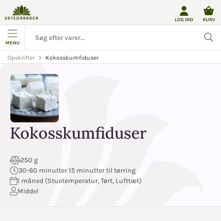
LOG IND
KURV
MENU
Kokosskumfiduser
Opskrifter
Kokosskumfiduser
250 g
30-60 minutter 15 minutter til tørring
1 måned (Stuetemperatur, Tørt, Lufttæt)
Middel