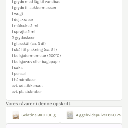
1 gryde med låg til vandbad
1 gryde til sukkermassen
1 vægt
1 dejskraber
1 måleske 2 ml
1 sprøjte 2 ml
2 grydeskeer
1 glasskål (ca. 3 dl)
1 skål til piskning (ca. 5 l)
1 bolsjetermometer (200°C)
1 bolsjevæv eller bagepapir
1 saks
1 pensel
1 håndmikser
evt. udstikkersæt
evt. plastskraber
Vores råvarer i denne opskrift
Gelatine ØKO 100 g
Æggehvidepulver ØKO 25 g