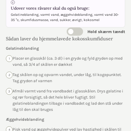
Udover vores råvarer skal du også bruge:
Gelatineblanding, varmt vand, æggehvideblanding, varmt vand 30-
35 °c, skumfidusmasse, vand, sukker, øvrigt, kokosmel
Hold skærm tændt
Sådan laver du hjemmelavede kokosskumfiduser
Gelatineblanding
Placer en glasskål (ca. 3 dl) i en gryde og fyld gryden op med
1
vand, så 3/4 af skålen er dækket
Tag skålen op og opvarm vandet, under låg, til kogepunktet.
2
Tag gryden af varmen
Afmål varmt vand fra vandbadet i glasskålen. Drys gelatine i
3
og rør forsigtigt, så det hele bliver fugtigt. Stil
gelatineblandingen tilbage i vandbadet og lad den stå under
låg til den skal bruges
Æggehvideblanding
Pisk vand og æggehvidepulver ved lav hastighed i skålen til
4