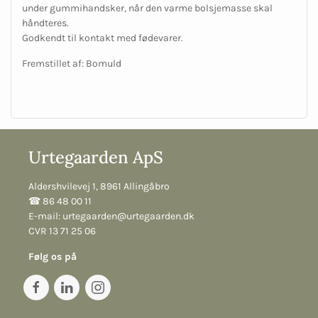
under gummihandsker, når den varme bolsjemasse skal
håndteres.
Godkendt til kontakt med fødevarer.
Fremstillet af: Bomuld
Urtegaarden ApS
Aldershvilevej 1, 8961 Allingåbro
☎︎ 86 48 00 11
E-mail:
urtegaarden@urtegaarden.dk
CVR 13 71 25 06
Følg os på