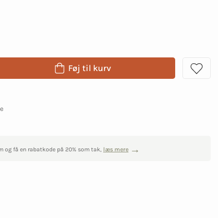
Føj til kurv
ge
m og få en rabatkode på 20% som tak,
læs mere