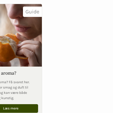
Guide
 aroma?
oma? Få svaret her.
r smag og duft til
og kan være både
g kunstig.
Læs mere