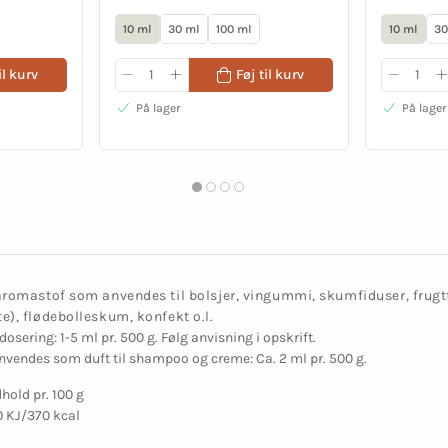
10 ml
30 ml
100 ml
10 ml
30
il kurv
Føj til kurv
På lager
På lager
aromastof som anvendes til bolsjer, vingummi, skumfiduser, fru
e), flødebolleskum, konfekt o.l.
osering: 1-5 ml pr. 500 g. Følg anvisning i opskrift.
vendes som duft til shampoo og creme: Ca. 2 ml pr. 500 g.
old pr. 100 g
0 KJ/370 kcal