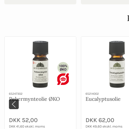
65247302
65214002
Pebermynteolie ØKO
Eucalyptusolie
DKK 52,00
DKK 62,00
DKK 41,60 ekskl. moms
DKK 49,60 ekskl. moms