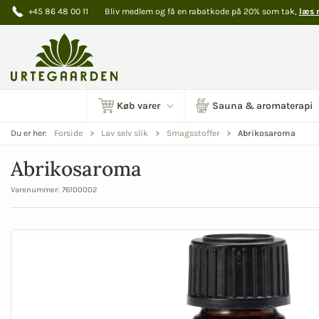
+45 86 48 00 11
Bliv medlem og få en rabatkode på 20% som tak,
læs 
Køb varer
Sauna & aromaterapi
Abrikosaroma
Du er her:
Forside
Lav selv slik
Smagsstoffer
Abrikosaroma
Varenummer:
76100002