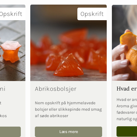
Opskrift
Opskrift
mi
Abrikosbolsjer
Hvad er
Hvad er ar
t
Nem opskrift på hjemmelavede
Aroma give
bolsjer eller slikkepinde med smag
fødevarer 
ikos
af søde abrikoser
naturlig o
Læs mere