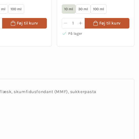
 ml
100 ml
10 ml
30 ml
100 ml
Føj til kurv
Føj til kurv
På lager
gtflæsk, skumfidusfondant (MMF), sukkerpasta