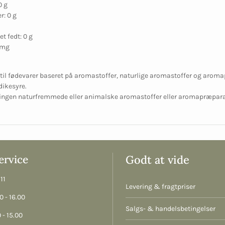
0 g
r: 0 g
t fedt: 0 g
 mg
il fødevarer baseret på aromastoffer, naturlige aromastoffer og aroma
dikesyre.
 ingen naturfremmede eller animalske aromastoffer eller aromapræpara
rvice
Godt at vide
11
Levering & fragtpriser
 - 16.00
Salgs- & handelsbetingelser
 - 15.00