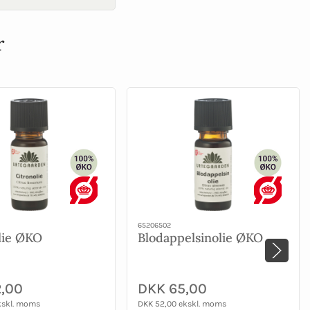
r
65206502
lie ØKO
Blodappelsinolie ØKO
,00
DKK 65,00
kskl. moms
DKK 52,00 ekskl. moms