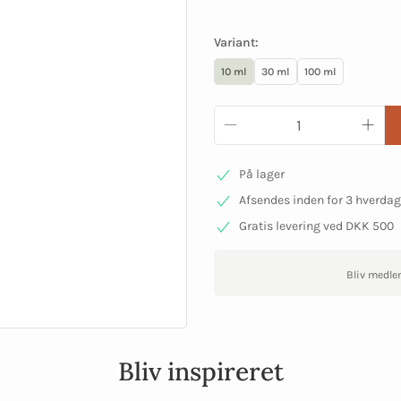
Variant:
10 ml
30 ml
100 ml
På lager
Afsendes inden for 3 hverda
Gratis levering ved DKK 500
Bliv medle
Bliv inspireret