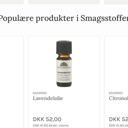
Populære produkter i Smagsstoffe
65230002
65209002
Lavendelolie
Citrono
DKK 52,00
DKK 52
DKK 41,60 ekskl. moms
DKK 41,60 e