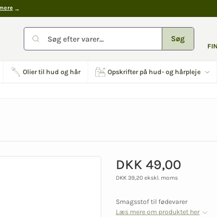
mere
Søg
FI
Olier til hud og hår
Opskrifter på hud- og hårpleje
DKK 49,00
DKK 39,20 ekskl. moms
Smagsstof til fødevarer
Læs mere om produktet her