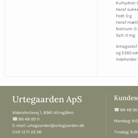
Kulhydrat: 
Heraf sukke
Fedt: 0 g
Heraf mætte
Natrium: 0
Salt: 0 mg
Smagsstof t
og E260 ed
Indeholder
Urtegaarden ApS
Kundese
☎︎ 86 48 00 
Aldershvilevej 1, 8961 Allingåbro
☎︎ 86 48 00 11
Mandag: 9.00
E-mail:
urtegaarden@urtegaarden.dk
CVR 13 71 25 06
Tirsdag: 9.00