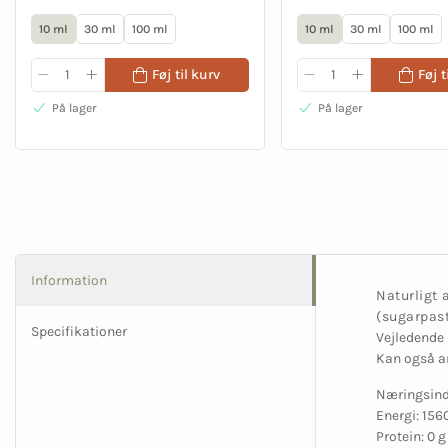
10 ml
30 ml
100 ml
10 ml
30 ml
100 ml
Føj til kurv
Føj t
På lager
På lager
Information
Naturligt 
(sugarpast
Specifikationer
Vejledende d
Kan også an
Næringsindh
Energi: 156
Protein: 0 g