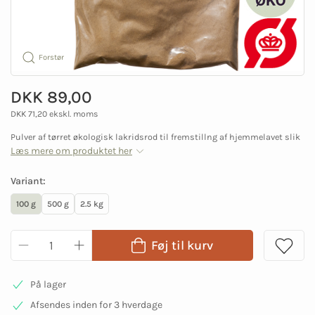
Forstør
DKK 89,00
DKK 71,20 ekskl. moms
Pulver af tørret økologisk lakridsrod til fremstillng af hjemmelavet slik
Læs mere om produktet her
Variant:
100 g
500 g
2.5 kg
Føj til kurv
På lager
Afsendes inden for 3 hverdage