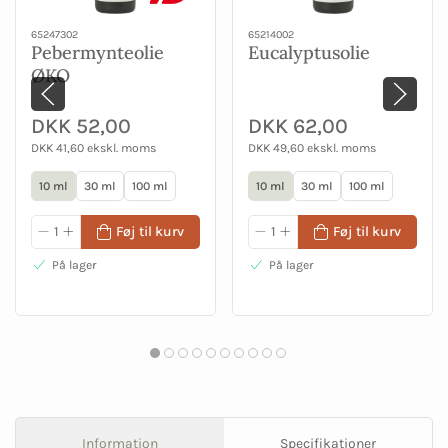
65247302
65214002
Pebermynteolie
Eucalyptusolie
ØKO
DKK 52,00
DKK 62,00
DKK 41,60 ekskl. moms
DKK 49,60 ekskl. moms
10 ml
30 ml
100 ml
10 ml
30 ml
100 ml
Føj til kurv
Føj til kurv
På lager
På lager
Information
Specifikationer