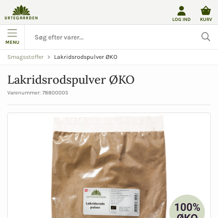
LOG IND
KURV
MENU
Lakridsrodspulver ØKO
Smagsstoffer
Lakridsrodspulver ØKO
Varenummer:
78800005