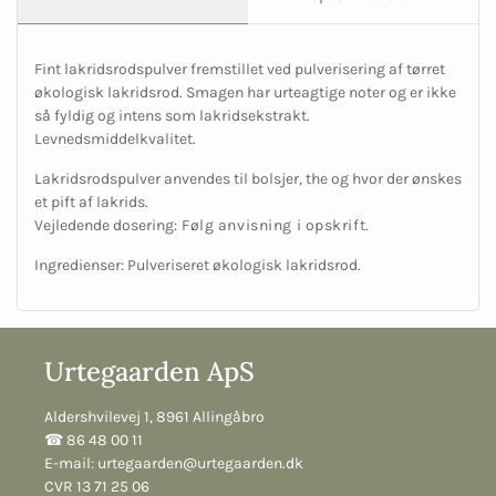
Fint lakridsrodspulver fremstillet ved pulverisering af tørret
økologisk lakridsrod. Smagen har urteagtige noter og er ikke
så fyldig og intens som lakridsekstrakt.
Levnedsmiddelkvalitet.
Lakridsrodspulver anvendes til bolsjer, the og hvor der ønskes
et pift af lakrids.
Vejledende dosering
: Følg anvisning i opskrift.
Ingredienser: Pulveriseret økologisk lakridsrod.
Urtegaarden ApS
Aldershvilevej 1, 8961 Allingåbro
☎︎ 86 48 00 11
E-mail:
urtegaarden@urtegaarden.dk
CVR 13 71 25 06