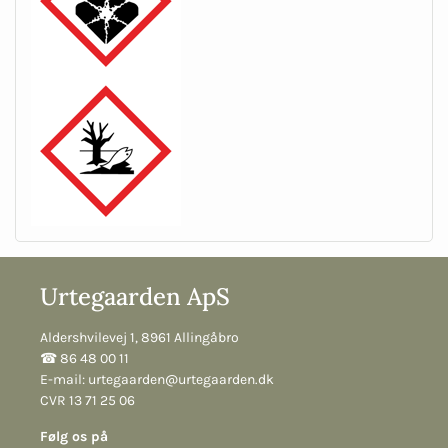
Urtegaarden ApS
Aldershvilevej 1, 8961 Allingåbro
☎︎ 86 48 00 11
E-mail:
urtegaarden@urtegaarden.dk
CVR 13 71 25 06
Følg os på