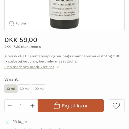
Forstør
DKK 59,00
DKK 47,20 ekskl. moms
Æterisk olie til aromaterapi og saunagus samt som virkestof og duft i
fx sæbe og hudpleje, herunder massageolie.
Læs mere om produktet her
Variant:
10 ml
30 ml
100 ml
Føj til kurv
På lager