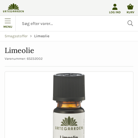
LOG IND
KURV
MENU
Limeolie
Smagsstoffer
Limeolie
Varenummer:
65232002