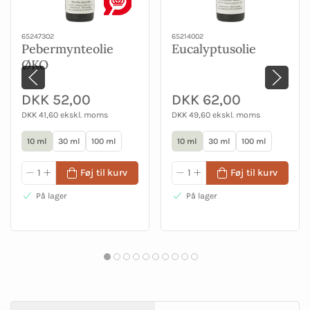
65247302
65214002
Pebermynteolie
Eucalyptusolie
ØKO
DKK 52,00
DKK 62,00
DKK 41,60 ekskl. moms
DKK 49,60 ekskl. moms
10 ml
30 ml
100 ml
10 ml
30 ml
100 ml
Føj til kurv
Føj til kurv
På lager
På lager