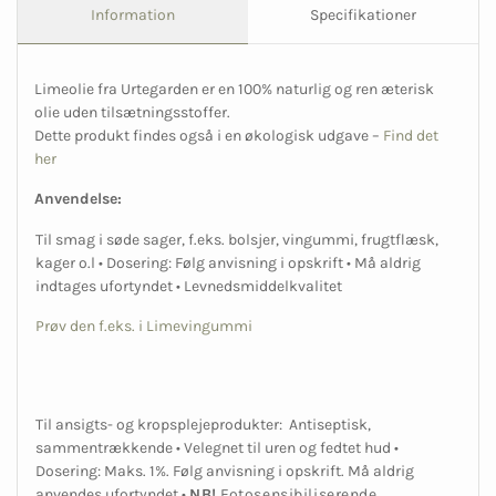
Information
Specifikationer
Limeolie fra Urtegarden er en 100% naturlig og ren æterisk
olie uden tilsætningsstoffer.
Dette produkt findes også i en økologisk udgave –
Find det
her
Anvendelse:
Til smag i søde sager, f.eks. bolsjer, vingummi, frugtflæsk,
kager o.l • Dosering: Følg anvisning i opskrift • Må aldrig
indtages ufortyndet • Levnedsmiddelkvalitet
Prøv den f.eks. i Limevingummi
Til ansigts- og kropsplejeprodukter: Antiseptisk,
sammentrækkende • Velegnet til uren og fedtet hud •
Dosering: Maks. 1%. Følg anvisning i opskrift. Må aldrig
anvendes ufortyndet •
NB!
Fotosensibiliserende