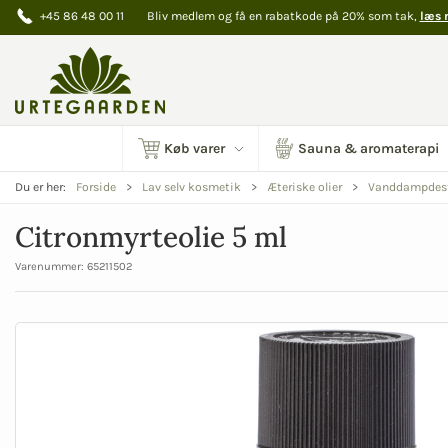
+45 86 48 00 11
Bliv medlem og få en rabatkode på 20% som tak,
læs 
Køb varer
Sauna & aromaterapi
Du er her:
Forside
Lav selv kosmetik
Æteriske olier
Vanddampdesti
Citronmyrteolie 5 ml
Varenummer:
65211502