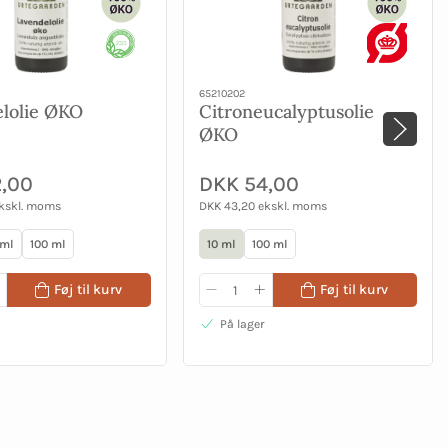
65210202
lolie ØKO
Citroneucalyptusolie
ØKO
,00
DKK 54,00
ekskl. moms
DKK 43,20 ekskl. moms
 ml
100 ml
10 ml
100 ml
Føj til kurv
Føj til kurv
På lager