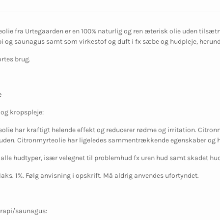
olie fra Urtegaarden er en 100% naturlig og ren æterisk olie uden tilsæt
 og saunagus samt som virkestof og duft i fx sæbe og hudpleje, herun
ortes brug.
e
- og kropspleje:
olie har kraftigt helende effekt og reducerer rødme og irritation. Citron
huden. Citronmyrteolie har ligeledes sammentrækkende egenskaber og h
l alle hudtyper, især velegnet til problemhud fx uren hud samt skadet hu
aks. 1%. Følg anvisning i opskrift. Må aldrig anvendes ufortyndet.
erapi/saunagus: