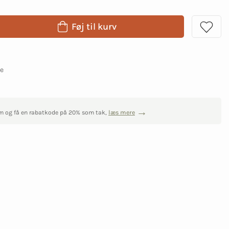
Føj til kurv
ge
m og få en rabatkode på 20% som tak,
læs mere