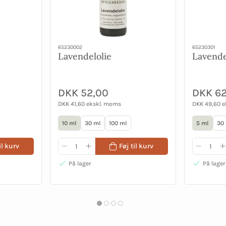
65230002
65230301
Lavendelolie
Lavende
DKK 52,00
DKK 62
DKK 41,60 ekskl. moms
DKK 49,60 
10 ml
30 ml
100 ml
5 ml
30
il kurv
Føj til kurv
På lager
På lager