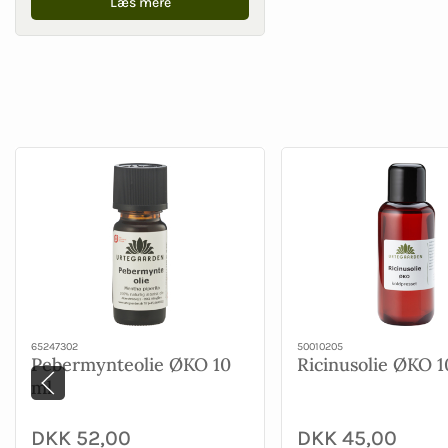
Læs mere
65247302
50010205
Pebermynteolie ØKO 10
Ricinusolie ØKO 1
ml
DKK 52,00
DKK 45,00