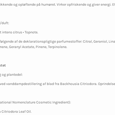
ikkende og opløftende på humøret. Virker opfriskende og giver energi. Ef
/duft:
 intens citrus • Topnote.
følgende af de deklarationspligtige parfumestoffer: Citral, Geraniol, Lin
nene, Geranyl Acetate, Pinene, Terpinolene.
tet
g og plantedel:
 ved vanddampdestillering af blad fra Backhousia Citriodora. Oprindelse
national Nomenclature Cosmetic Ingredient):
Citriodora Leaf Oil.