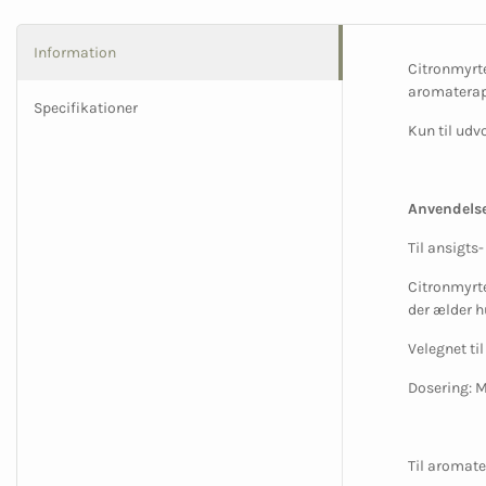
Information
Citronmyrte
aromaterapi
Specifikationer
Kun til udv
Anvendels
Til ansigts
Citronmyrte
der ælder 
Velegnet ti
Dosering: M
Til aromat