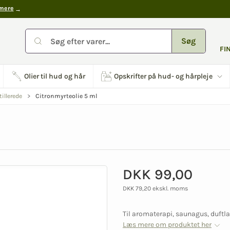
mere
Søg
FI
Olier til hud og hår
Opskrifter på hud- og hårpleje
Citronmyrteolie 5 ml
llerede
DKK 99,00
DKK 79,20 ekskl. moms
Til aromaterapi, saunagus, duftl
Læs mere om produktet her