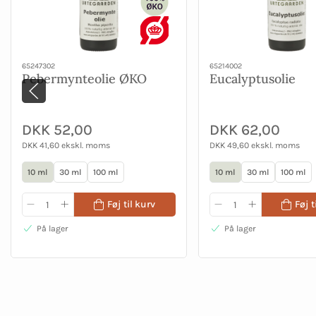
65247302
65214002
Pebermynteolie ØKO
Eucalyptusolie
DKK 52,00
DKK 62,00
DKK 41,60 ekskl. moms
DKK 49,60 ekskl. moms
10 ml
30 ml
100 ml
10 ml
30 ml
100 ml
Føj til kurv
Føj t
På lager
På lager