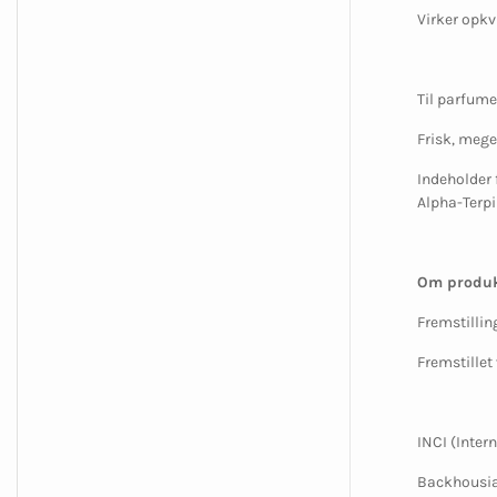
Virker opkv
Til parfume
Frisk, meget
Indeholder 
Alpha-Terpi
Om produk
Fremstillin
Fremstillet
INCI (Inter
Backhousia 