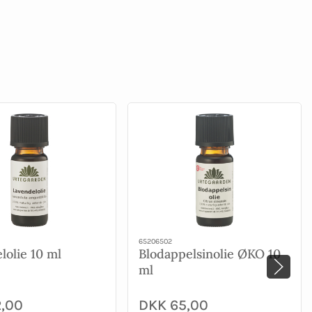
65206502
lolie 10 ml
Blodappelsinolie ØKO 10
ml
,00
DKK 65,00