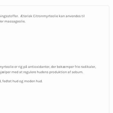
ningsstoffer. Æterisk Citronmyrteolie kan anvendes til
der massageolie.
myrteolie er rig på antioxidanter, der bekæmper frie radikaler,
jælper med at regulere hudens produktion af sebum.
d, fedtet hud og moden hud.