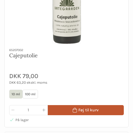
65207002
Cajeputolie
DKK 79,00
DKK 63,20 ekskl. moms
10 ml
100 ml
Føj til kurv
På lager