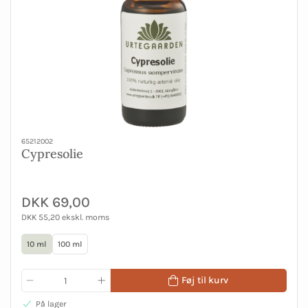
65212002
Cypresolie
DKK 69,00
DKK 55,20 ekskl. moms
10 ml
100 ml
Føj til kurv
På lager