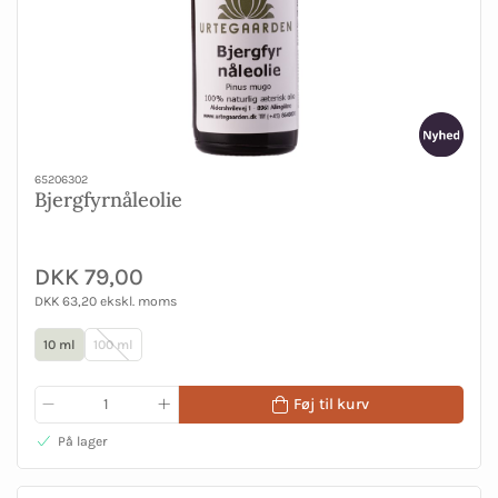
65206302
Bjergfyrnåleolie
DKK 79,00
DKK 63,20 ekskl. moms
10 ml
100 ml
Føj til kurv
På lager