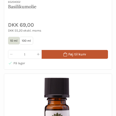
65204002
Basilikumolie
DKK 69,00
DKK 55,20 ekskl. moms
10 ml
100 ml
Føj til kurv
På lager