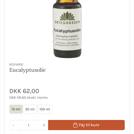
65214002
Eucalyptusolie
DKK 62,00
DKK 49,60 ekskl. moms
10 ml
30 ml
100 ml
Føj til kurv