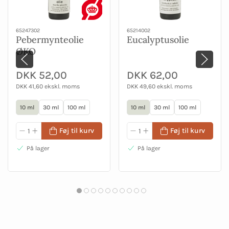
65247302
65214002
Pebermynteolie
Eucalyptusolie
ØKO
DKK 52,00
DKK 62,00
DKK 41,60 ekskl. moms
DKK 49,60 ekskl. moms
10 ml
30 ml
100 ml
10 ml
30 ml
100 ml
Føj til kurv
Føj til kurv
På lager
På lager