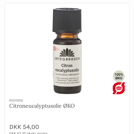
65210202
Citroneucalyptusolie ØKO
DKK 54,00
DKK 43,20 ekskl. moms