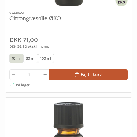
65231002
Citrongræsolie ØKO
DKK 71,00
DKK 56,80 ekskl. moms
10 ml
30 ml
100 ml
Føj til kurv
På lager