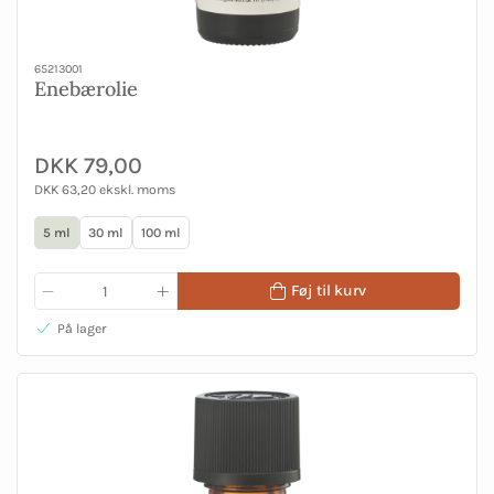
65213001
Enebærolie
DKK 79,00
DKK 63,20 ekskl. moms
5 ml
30 ml
100 ml
Føj til kurv
På lager