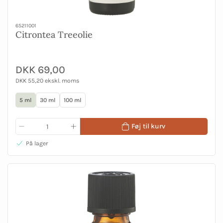
65211001
Citrontea Treeolie
DKK 69,00
DKK 55,20 ekskl. moms
5 ml
30 ml
100 ml
Føj til kurv
På lager