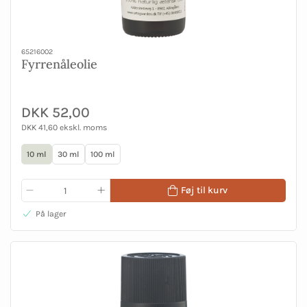
65216002
Fyrrenåleolie
DKK 52,00
DKK 41,60 ekskl. moms
10 ml
30 ml
100 ml
Føj til kurv
På lager