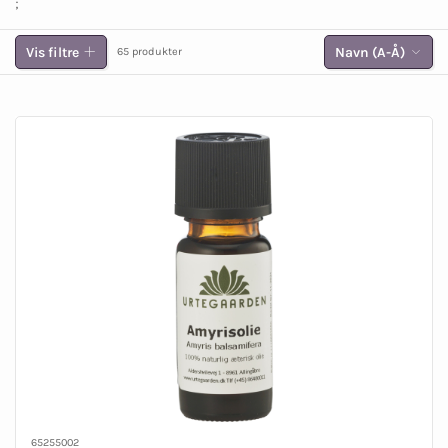
;
Vis filtre
Navn (A-Å)
65 produkter
65255002