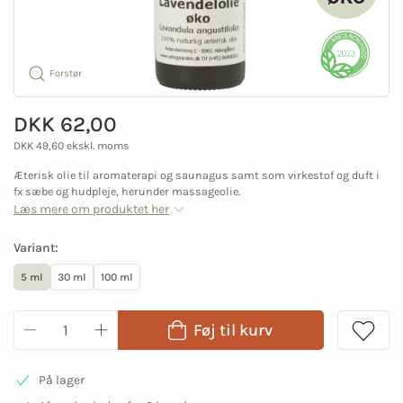
Forstør
DKK 62,00
DKK 49,60 ekskl. moms
Æterisk olie til aromaterapi og saunagus samt som virkestof og duft i
fx sæbe og hudpleje, herunder massageolie.
Læs mere om produktet her
Variant:
5 ml
30 ml
100 ml
Føj til kurv
På lager