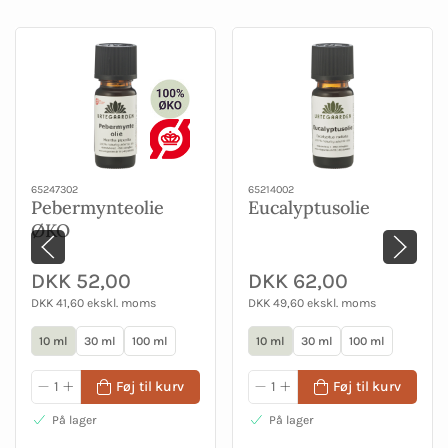
65247302
65214002
Pebermynteolie
Eucalyptusolie
ØKO
DKK 52,00
DKK 62,00
DKK 41,60 ekskl. moms
DKK 49,60 ekskl. moms
10 ml
30 ml
100 ml
10 ml
30 ml
100 ml
Føj til kurv
Føj til kurv
På lager
På lager