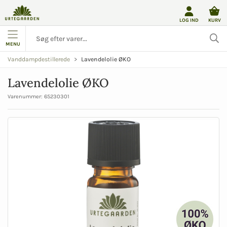
LOG IND
KURV
MENU
Lavendelolie ØKO
Vanddampdestillerede
Lavendelolie ØKO
Varenummer:
65230301