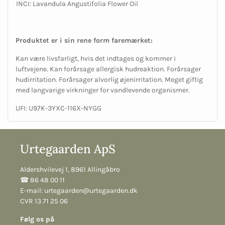
INCI: Lavandula Angustifolia Flower Oil
Produktet er i sin rene form faremærket:
Kan være livsfarligt, hvis det indtages og kommer i
luftvejene. Kan forårsage allergisk hudreaktion. Forårsager
hudirritation. Forårsager alvorlig øjenirritation. Meget giftig
med langvarige virkninger for vandlevende organismer.
UFI: U97K-3YXC-116X-NYGG
Urtegaarden ApS
Aldershvilevej 1, 8961 Allingåbro
☎︎ 86 48 00 11
E-mail:
urtegaarden@urtegaarden.dk
CVR 13 71 25 06
Følg os på